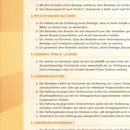
Mit dem Erstellen eines Beitrags erteilst du dem Betreiber ein ein
Das Nutzungsrecht nach Punkt 2, Unterpunkt a bleibt auch nach 
3. PFLICHTEN DES NUTZERS
Du erklärst mit der Erstellung eines Beitrags, dass er keine Inhalt
Bilder zu setzen bzw. zu verwenden.
Der Betreiber des Boards übt das Hausrecht aus. Bei Verstößen g
dieses Boards ausschließen und dir ein Hausverbot erteilen.
Du nimmst zur Kenntnis, dass der Betreiber keine Verantwortung für 
Beiträge und Funktionen jederzeit zu löschen oder zu sperren.
Du gestattest dem Betreiber darüber hinaus, deine Beiträge abzuä
4. GENERAL PUBLIC LICENSE
Du nimmst zur Kenntnis, dass es sich bei phpBB um eine unter der 
deutschsprachige Community unter www.phpbb.de zur Verfügung gest
nicht untersagen oder auf Inhalte fremder Foren Einfluss nehmen.
5. GEWÄHRLEISTUNG
Der Betreiber haftet mit Ausnahme der Verletzung von Leben, Körper
zurückzuführen sind. Dies gilt auch für mittelbare Folgeschäden 
Die Haftung ist gegenüber Verbrauchern außer bei vorsätzlichem o
(Kardinalpflichten) auf die bei Vertragsschluss typischerweise vo
entgangenen Gewinn.
Die Haftung ist gegenüber Unternehmern außer bei der Verletzung 
Schäden und im Übrigen der Höhe nach auf die vertragstypischen 
Die Haftungsbegrenzung der Absätze a bis c gilt sinngemäß auch zu
Ansprüche für eine Haftung aus zwingendem nationalem Recht blei
6. ÄNDERUNGSVORBEHALT
Der Betreiber ist berechtigt, die Nutzungsbedingungen und die Dat