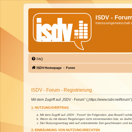
ISDV - Foru
Interessengemeinschaft de
FAQ
ISDV-Homepage
Foren
ISDV - Forum - Registrierung
Mit dem Zugriff auf „ISDV - Forum“ („https://www.isdv.net/foru
1. NUTZUNGSVERTRAG
Mit dem Zugriff auf „ISDV - Forum“ (im Folgenden „das Board“) sch
Wenn du mit diesen Regelungen nicht einverstanden bist, so darfst 
Der Nutzungsvertrag wird auf unbestimmte Zeit geschlossen und kan
2. EINRÄUMUNG VON NUTZUNGSRECHTEN