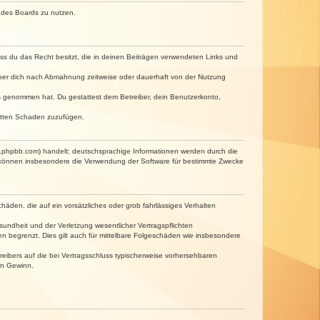
n des Boards zu nutzen.
dass du das Recht besitzt, die in deinen Beiträgen verwendeten Links und
iber dich nach Abmahnung zeitweise oder dauerhaft von der Nutzung
tnis genommen hat. Du gestattest dem Betreiber, dein Benutzerkonto,
ritten Schaden zuzufügen.
w.phpbb.com) handelt; deutschsprachige Informationen werden durch die
e können insbesondere die Verwendung der Software für bestimmte Zwecke
häden, die auf ein vorsätzliches oder grob fahrlässiges Verhalten
undheit und der Verletzung wesentlicher Vertragspflichten
n begrenzt. Dies gilt auch für mittelbare Folgeschäden wie insbesondere
eibers auf die bei Vertragsschluss typischerweise vorhersehbaren
en Gewinn.