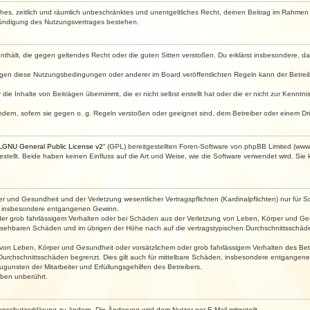
faches, zeitlich und räumlich unbeschränktes und unentgeltliches Recht, deinen Beitrag im Rahme
Kündigung des Nutzungsvertrages bestehen.
e enthält, die gegen geltendes Recht oder die guten Sitten verstoßen. Du erklärst insbesondere, 
egen diese Nutzungsbedingungen oder anderer im Board veröffentlichten Regeln kann der Betre
die Inhalte von Beiträgen übernimmt, die er nicht selbst erstellt hat oder die er nicht zur Kenn
ndern, sofern sie gegen o. g. Regeln verstoßen oder geeignet sind, dem Betreiber oder einem D
„
GNU General Public License v2
“ (GPL) bereitgestellten Foren-Software von phpBB Limited (ww
ellt. Beide haben keinen Einfluss auf die Art und Weise, wie die Software verwendet wird. Si
 und Gesundheit und der Verletzung wesentlicher Vertragspflichten (Kardinalpflichten) nur für Sc
wie insbesondere entgangenen Gewinn.
der grob fahrlässigem Verhalten oder bei Schäden aus der Verletzung von Leben, Körper und Ges
rhersehbaren Schäden und im übrigen der Höhe nach auf die vertragstypischen Durchschnittsschäde
von Leben, Körper und Gesundheit oder vorsätzlichem oder grob fahrlässigem Verhalten des Betr
Durchschnittsschäden begrenzt. Dies gilt auch für mittelbare Schäden, insbesondere entgangen
gunsten der Mitarbeiter und Erfüllungsgehilfen des Betreibers.
ben unberührt.
enschutzerklärung zu ändern. Die Änderung wird dem Nutzer per E-Mail mitgeteilt.