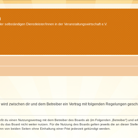
m
r selbständigen Dienstleister/Innen in der Veranstaltungswirtschaft e.V.
m“) wird zwischen dir und dem Betreiber ein Vertrag mit folgenden Regelungen gesch
ließt du einen Nutzungsvertrag mit dem Betreiber des Boards ab (im Folgenden „Betreiber“) und 
du das Board nicht weiter nutzen. Für die Nutzung des Boards gelten jeweils die an dieser Stell
n von beiden Seiten ohne Einhaltung einer Frist jederzeit gekündigt werden.