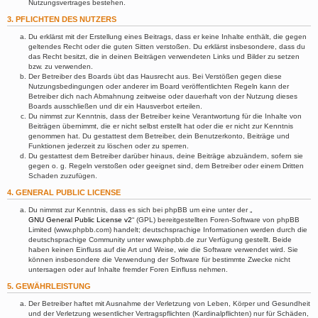
Nutzungsvertrages bestehen.
3. PFLICHTEN DES NUTZERS
Du erklärst mit der Erstellung eines Beitrags, dass er keine Inhalte enthält, die gegen
geltendes Recht oder die guten Sitten verstoßen. Du erklärst insbesondere, dass du
das Recht besitzt, die in deinen Beiträgen verwendeten Links und Bilder zu setzen
bzw. zu verwenden.
Der Betreiber des Boards übt das Hausrecht aus. Bei Verstößen gegen diese
Nutzungsbedingungen oder anderer im Board veröffentlichten Regeln kann der
Betreiber dich nach Abmahnung zeitweise oder dauerhaft von der Nutzung dieses
Boards ausschließen und dir ein Hausverbot erteilen.
Du nimmst zur Kenntnis, dass der Betreiber keine Verantwortung für die Inhalte von
Beiträgen übernimmt, die er nicht selbst erstellt hat oder die er nicht zur Kenntnis
genommen hat. Du gestattest dem Betreiber, dein Benutzerkonto, Beiträge und
Funktionen jederzeit zu löschen oder zu sperren.
Du gestattest dem Betreiber darüber hinaus, deine Beiträge abzuändern, sofern sie
gegen o. g. Regeln verstoßen oder geeignet sind, dem Betreiber oder einem Dritten
Schaden zuzufügen.
4. GENERAL PUBLIC LICENSE
Du nimmst zur Kenntnis, dass es sich bei phpBB um eine unter der „
GNU General Public License v2
“ (GPL) bereitgestellten Foren-Software von phpBB
Limited (www.phpbb.com) handelt; deutschsprachige Informationen werden durch die
deutschsprachige Community unter www.phpbb.de zur Verfügung gestellt. Beide
haben keinen Einfluss auf die Art und Weise, wie die Software verwendet wird. Sie
können insbesondere die Verwendung der Software für bestimmte Zwecke nicht
untersagen oder auf Inhalte fremder Foren Einfluss nehmen.
5. GEWÄHRLEISTUNG
Der Betreiber haftet mit Ausnahme der Verletzung von Leben, Körper und Gesundheit
und der Verletzung wesentlicher Vertragspflichten (Kardinalpflichten) nur für Schäden,