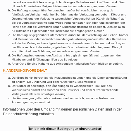
die auf ein vorsätzliches oder grob fahrlässiges Verhalten zurückzuführen sind. Dies
gilt auch für mittelbare Folgeschäden wie insbesondere entgangenen Gewinn.
Die Haftung ist gegenüber Verbrauchern außer bei vorsätzlichem oder grob
fahrlässigem Verhalten oder bei Schäden aus der Verletzung von Leben, Körper und
Gesundheit und der Verletzung wesentlicher Vertragspflichten (Kardinalpflichten) auf
die bei Vertragsschluss typischerweise vorhersehbaren Schäden und im übrigen der
Höhe nach auf die vertragstypischen Durchschnittsschäden begrenzt. Dies gilt auch
für mittelbare Folgeschäden wie insbesondere entgangenen Gewinn.
Die Haftung ist gegenüber Unternehmern außer bei der Verletzung von Leben, Körper
und Gesundheit oder vorsätzlichem oder grob fahrlässigem Verhalten des Betreibers
auf die bei Vertragsschluss typischerweise vorhersehbaren Schäden und im Übrigen
der Höhe nach auf die vertragstypischen Durchschnittsschäden begrenzt. Dies gilt
auch für mittelbare Schäden, insbesondere entgangenen Gewinn.
Die Haftungsbegrenzung der Absätze a bis c gilt sinngemäß auch zugunsten der
Mitarbeiter und Erfüllungsgehilfen des Betreibers.
Ansprüche für eine Haftung aus zwingendem nationalem Recht bleiben unberührt.
6. ÄNDERUNGSVORBEHALT
Der Betreiber ist berechtigt, die Nutzungsbedingungen und die Datenschutzerklärung
zu ändern. Die Änderung wird dem Nutzer per E-Mail mitgeteilt.
Der Nutzer ist berechtigt, den Änderungen zu widersprechen. Im Falle des
Widerspruchs erlischt das zwischen dem Betreiber und dem Nutzer bestehende
Vertragsverhältnis mit sofortiger Wirkung.
Die Änderungen gelten als anerkannt und verbindlich, wenn der Nutzer den
Änderungen zugestimmt hat.
Informationen über den Umgang mit deinen persönlichen Daten sind in der
Datenschutzerklärung enthalten.