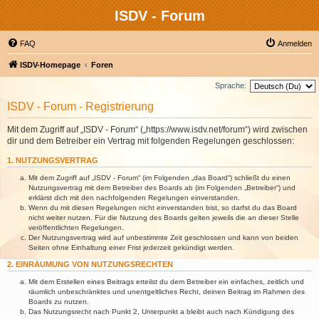
ISDV - Forum
FAQ
Anmelden
ISDV-Homepage
Foren
Sprache:
ISDV - Forum - Registrierung
Mit dem Zugriff auf „ISDV - Forum“ („https://www.isdv.net/forum“) wird zwischen
dir und dem Betreiber ein Vertrag mit folgenden Regelungen geschlossen:
1. NUTZUNGSVERTRAG
Mit dem Zugriff auf „ISDV - Forum“ (im Folgenden „das Board“) schließt du einen
Nutzungsvertrag mit dem Betreiber des Boards ab (im Folgenden „Betreiber“) und
erklärst dich mit den nachfolgenden Regelungen einverstanden.
Wenn du mit diesen Regelungen nicht einverstanden bist, so darfst du das Board
nicht weiter nutzen. Für die Nutzung des Boards gelten jeweils die an dieser Stelle
veröffentlichten Regelungen.
Der Nutzungsvertrag wird auf unbestimmte Zeit geschlossen und kann von beiden
Seiten ohne Einhaltung einer Frist jederzeit gekündigt werden.
2. EINRÄUMUNG VON NUTZUNGSRECHTEN
Mit dem Erstellen eines Beitrags erteilst du dem Betreiber ein einfaches, zeitlich und
räumlich unbeschränktes und unentgeltliches Recht, deinen Beitrag im Rahmen des
Boards zu nutzen.
Das Nutzungsrecht nach Punkt 2, Unterpunkt a bleibt auch nach Kündigung des