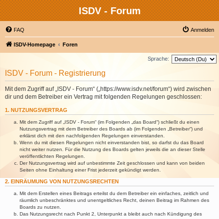
ISDV - Forum
FAQ
Anmelden
ISDV-Homepage
Foren
Sprache:
ISDV - Forum - Registrierung
Mit dem Zugriff auf „ISDV - Forum“ („https://www.isdv.net/forum“) wird zwischen
dir und dem Betreiber ein Vertrag mit folgenden Regelungen geschlossen:
1. NUTZUNGSVERTRAG
Mit dem Zugriff auf „ISDV - Forum“ (im Folgenden „das Board“) schließt du einen
Nutzungsvertrag mit dem Betreiber des Boards ab (im Folgenden „Betreiber“) und
erklärst dich mit den nachfolgenden Regelungen einverstanden.
Wenn du mit diesen Regelungen nicht einverstanden bist, so darfst du das Board
nicht weiter nutzen. Für die Nutzung des Boards gelten jeweils die an dieser Stelle
veröffentlichten Regelungen.
Der Nutzungsvertrag wird auf unbestimmte Zeit geschlossen und kann von beiden
Seiten ohne Einhaltung einer Frist jederzeit gekündigt werden.
2. EINRÄUMUNG VON NUTZUNGSRECHTEN
Mit dem Erstellen eines Beitrags erteilst du dem Betreiber ein einfaches, zeitlich und
räumlich unbeschränktes und unentgeltliches Recht, deinen Beitrag im Rahmen des
Boards zu nutzen.
Das Nutzungsrecht nach Punkt 2, Unterpunkt a bleibt auch nach Kündigung des