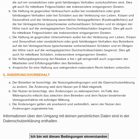
die auf ein vorsätzliches oder grob fahrlässiges Verhalten zurückzuführen sind. Dies
gilt auch für mittelbare Folgeschäden wie insbesondere entgangenen Gewinn.
Die Haftung ist gegenüber Verbrauchern außer bei vorsätzlichem oder grob
fahrlässigem Verhalten oder bei Schäden aus der Verletzung von Leben, Körper und
Gesundheit und der Verletzung wesentlicher Vertragspflichten (Kardinalpflichten) auf
die bei Vertragsschluss typischerweise vorhersehbaren Schäden und im übrigen der
Höhe nach auf die vertragstypischen Durchschnittsschäden begrenzt. Dies gilt auch
für mittelbare Folgeschäden wie insbesondere entgangenen Gewinn.
Die Haftung ist gegenüber Unternehmern außer bei der Verletzung von Leben, Körper
und Gesundheit oder vorsätzlichem oder grob fahrlässigem Verhalten des Betreibers
auf die bei Vertragsschluss typischerweise vorhersehbaren Schäden und im Übrigen
der Höhe nach auf die vertragstypischen Durchschnittsschäden begrenzt. Dies gilt
auch für mittelbare Schäden, insbesondere entgangenen Gewinn.
Die Haftungsbegrenzung der Absätze a bis c gilt sinngemäß auch zugunsten der
Mitarbeiter und Erfüllungsgehilfen des Betreibers.
Ansprüche für eine Haftung aus zwingendem nationalem Recht bleiben unberührt.
6. ÄNDERUNGSVORBEHALT
Der Betreiber ist berechtigt, die Nutzungsbedingungen und die Datenschutzerklärung
zu ändern. Die Änderung wird dem Nutzer per E-Mail mitgeteilt.
Der Nutzer ist berechtigt, den Änderungen zu widersprechen. Im Falle des
Widerspruchs erlischt das zwischen dem Betreiber und dem Nutzer bestehende
Vertragsverhältnis mit sofortiger Wirkung.
Die Änderungen gelten als anerkannt und verbindlich, wenn der Nutzer den
Änderungen zugestimmt hat.
Informationen über den Umgang mit deinen persönlichen Daten sind in der
Datenschutzerklärung enthalten.