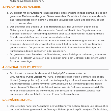
Nutzungsvertrages bestehen.
3. PFLICHTEN DES NUTZERS
Du erklärst mit der Erstellung eines Beitrags, dass er keine Inhalte enthält, die gegen
geltendes Recht oder die guten Sitten verstoßen. Du erklärst insbesondere, dass du
das Recht besitzt, die in deinen Beiträgen verwendeten Links und Bilder zu setzen
bzw. zu verwenden.
Der Betreiber des Boards übt das Hausrecht aus. Bei Verstößen gegen diese
Nutzungsbedingungen oder anderer im Board veröffentlichten Regeln kann der
Betreiber dich nach Abmahnung zeitweise oder dauerhaft von der Nutzung dieses
Boards ausschließen und dir ein Hausverbot erteilen.
Du nimmst zur Kenntnis, dass der Betreiber keine Verantwortung für die Inhalte von
Beiträgen übernimmt, die er nicht selbst erstellt hat oder die er nicht zur Kenntnis
genommen hat. Du gestattest dem Betreiber, dein Benutzerkonto, Beiträge und
Funktionen jederzeit zu löschen oder zu sperren.
Du gestattest dem Betreiber darüber hinaus, deine Beiträge abzuändern, sofern sie
gegen o. g. Regeln verstoßen oder geeignet sind, dem Betreiber oder einem Dritten
Schaden zuzufügen.
4. GENERAL PUBLIC LICENSE
Du nimmst zur Kenntnis, dass es sich bei phpBB um eine unter der „
GNU General Public License v2
“ (GPL) bereitgestellten Foren-Software von phpBB
Limited (www.phpbb.com) handelt; deutschsprachige Informationen werden durch die
deutschsprachige Community unter www.phpbb.de zur Verfügung gestellt. Beide
haben keinen Einfluss auf die Art und Weise, wie die Software verwendet wird. Sie
können insbesondere die Verwendung der Software für bestimmte Zwecke nicht
untersagen oder auf Inhalte fremder Foren Einfluss nehmen.
5. GEWÄHRLEISTUNG
Der Betreiber haftet mit Ausnahme der Verletzung von Leben, Körper und Gesundheit
und der Verletzung wesentlicher Vertragspflichten (Kardinalpflichten) nur für Schäden,