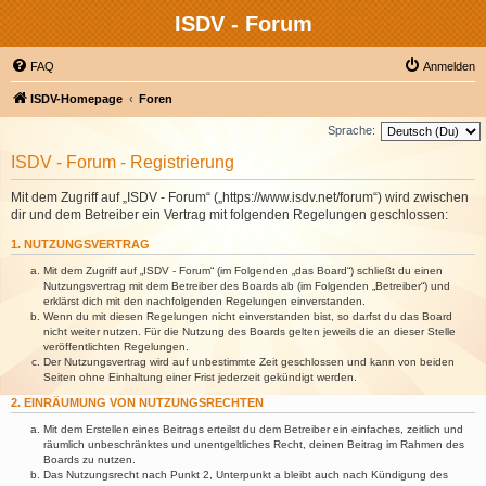
ISDV - Forum
FAQ
Anmelden
ISDV-Homepage
Foren
Sprache:
ISDV - Forum - Registrierung
Mit dem Zugriff auf „ISDV - Forum“ („https://www.isdv.net/forum“) wird zwischen
dir und dem Betreiber ein Vertrag mit folgenden Regelungen geschlossen:
1. NUTZUNGSVERTRAG
Mit dem Zugriff auf „ISDV - Forum“ (im Folgenden „das Board“) schließt du einen
Nutzungsvertrag mit dem Betreiber des Boards ab (im Folgenden „Betreiber“) und
erklärst dich mit den nachfolgenden Regelungen einverstanden.
Wenn du mit diesen Regelungen nicht einverstanden bist, so darfst du das Board
nicht weiter nutzen. Für die Nutzung des Boards gelten jeweils die an dieser Stelle
veröffentlichten Regelungen.
Der Nutzungsvertrag wird auf unbestimmte Zeit geschlossen und kann von beiden
Seiten ohne Einhaltung einer Frist jederzeit gekündigt werden.
2. EINRÄUMUNG VON NUTZUNGSRECHTEN
Mit dem Erstellen eines Beitrags erteilst du dem Betreiber ein einfaches, zeitlich und
räumlich unbeschränktes und unentgeltliches Recht, deinen Beitrag im Rahmen des
Boards zu nutzen.
Das Nutzungsrecht nach Punkt 2, Unterpunkt a bleibt auch nach Kündigung des