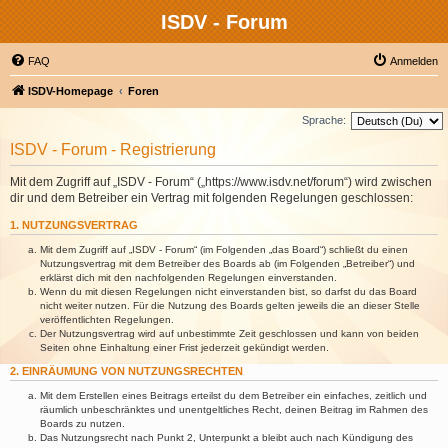
ISDV - Forum
FAQ
Anmelden
ISDV-Homepage
Foren
Sprache:
ISDV - Forum - Registrierung
Mit dem Zugriff auf „ISDV - Forum“ („https://www.isdv.net/forum“) wird zwischen
dir und dem Betreiber ein Vertrag mit folgenden Regelungen geschlossen:
1. NUTZUNGSVERTRAG
Mit dem Zugriff auf „ISDV - Forum“ (im Folgenden „das Board“) schließt du einen
Nutzungsvertrag mit dem Betreiber des Boards ab (im Folgenden „Betreiber“) und
erklärst dich mit den nachfolgenden Regelungen einverstanden.
Wenn du mit diesen Regelungen nicht einverstanden bist, so darfst du das Board
nicht weiter nutzen. Für die Nutzung des Boards gelten jeweils die an dieser Stelle
veröffentlichten Regelungen.
Der Nutzungsvertrag wird auf unbestimmte Zeit geschlossen und kann von beiden
Seiten ohne Einhaltung einer Frist jederzeit gekündigt werden.
2. EINRÄUMUNG VON NUTZUNGSRECHTEN
Mit dem Erstellen eines Beitrags erteilst du dem Betreiber ein einfaches, zeitlich und
räumlich unbeschränktes und unentgeltliches Recht, deinen Beitrag im Rahmen des
Boards zu nutzen.
Das Nutzungsrecht nach Punkt 2, Unterpunkt a bleibt auch nach Kündigung des