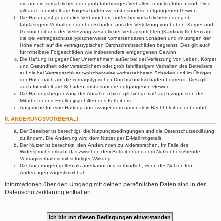
die auf ein vorsätzliches oder grob fahrlässiges Verhalten zurückzuführen sind. Dies
gilt auch für mittelbare Folgeschäden wie insbesondere entgangenen Gewinn.
Die Haftung ist gegenüber Verbrauchern außer bei vorsätzlichem oder grob
fahrlässigem Verhalten oder bei Schäden aus der Verletzung von Leben, Körper und
Gesundheit und der Verletzung wesentlicher Vertragspflichten (Kardinalpflichten) auf
die bei Vertragsschluss typischerweise vorhersehbaren Schäden und im übrigen der
Höhe nach auf die vertragstypischen Durchschnittsschäden begrenzt. Dies gilt auch
für mittelbare Folgeschäden wie insbesondere entgangenen Gewinn.
Die Haftung ist gegenüber Unternehmern außer bei der Verletzung von Leben, Körper
und Gesundheit oder vorsätzlichem oder grob fahrlässigem Verhalten des Betreibers
auf die bei Vertragsschluss typischerweise vorhersehbaren Schäden und im Übrigen
der Höhe nach auf die vertragstypischen Durchschnittsschäden begrenzt. Dies gilt
auch für mittelbare Schäden, insbesondere entgangenen Gewinn.
Die Haftungsbegrenzung der Absätze a bis c gilt sinngemäß auch zugunsten der
Mitarbeiter und Erfüllungsgehilfen des Betreibers.
Ansprüche für eine Haftung aus zwingendem nationalem Recht bleiben unberührt.
6. ÄNDERUNGSVORBEHALT
Der Betreiber ist berechtigt, die Nutzungsbedingungen und die Datenschutzerklärung
zu ändern. Die Änderung wird dem Nutzer per E-Mail mitgeteilt.
Der Nutzer ist berechtigt, den Änderungen zu widersprechen. Im Falle des
Widerspruchs erlischt das zwischen dem Betreiber und dem Nutzer bestehende
Vertragsverhältnis mit sofortiger Wirkung.
Die Änderungen gelten als anerkannt und verbindlich, wenn der Nutzer den
Änderungen zugestimmt hat.
Informationen über den Umgang mit deinen persönlichen Daten sind in der
Datenschutzerklärung enthalten.