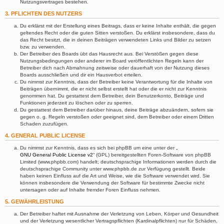
Nutzungsvertrages bestehen.
3. PFLICHTEN DES NUTZERS
Du erklärst mit der Erstellung eines Beitrags, dass er keine Inhalte enthält, die gegen
geltendes Recht oder die guten Sitten verstoßen. Du erklärst insbesondere, dass du
das Recht besitzt, die in deinen Beiträgen verwendeten Links und Bilder zu setzen
bzw. zu verwenden.
Der Betreiber des Boards übt das Hausrecht aus. Bei Verstößen gegen diese
Nutzungsbedingungen oder anderer im Board veröffentlichten Regeln kann der
Betreiber dich nach Abmahnung zeitweise oder dauerhaft von der Nutzung dieses
Boards ausschließen und dir ein Hausverbot erteilen.
Du nimmst zur Kenntnis, dass der Betreiber keine Verantwortung für die Inhalte von
Beiträgen übernimmt, die er nicht selbst erstellt hat oder die er nicht zur Kenntnis
genommen hat. Du gestattest dem Betreiber, dein Benutzerkonto, Beiträge und
Funktionen jederzeit zu löschen oder zu sperren.
Du gestattest dem Betreiber darüber hinaus, deine Beiträge abzuändern, sofern sie
gegen o. g. Regeln verstoßen oder geeignet sind, dem Betreiber oder einem Dritten
Schaden zuzufügen.
4. GENERAL PUBLIC LICENSE
Du nimmst zur Kenntnis, dass es sich bei phpBB um eine unter der „
GNU General Public License v2
“ (GPL) bereitgestellten Foren-Software von phpBB
Limited (www.phpbb.com) handelt; deutschsprachige Informationen werden durch die
deutschsprachige Community unter www.phpbb.de zur Verfügung gestellt. Beide
haben keinen Einfluss auf die Art und Weise, wie die Software verwendet wird. Sie
können insbesondere die Verwendung der Software für bestimmte Zwecke nicht
untersagen oder auf Inhalte fremder Foren Einfluss nehmen.
5. GEWÄHRLEISTUNG
Der Betreiber haftet mit Ausnahme der Verletzung von Leben, Körper und Gesundheit
und der Verletzung wesentlicher Vertragspflichten (Kardinalpflichten) nur für Schäden,