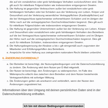
die auf ein vorsätzliches oder grob fahrlässiges Verhalten zurückzuführen sind. Dies
gilt auch für mittelbare Folgeschäden wie insbesondere entgangenen Gewinn.
Die Haftung ist gegenüber Verbrauchern außer bei vorsätzlichem oder grob
fahrlässigem Verhalten oder bei Schäden aus der Verletzung von Leben, Körper und
Gesundheit und der Verletzung wesentlicher Vertragspflichten (Kardinalpflichten) auf
die bei Vertragsschluss typischerweise vorhersehbaren Schäden und im übrigen der
Höhe nach auf die vertragstypischen Durchschnittsschäden begrenzt. Dies gilt auch
für mittelbare Folgeschäden wie insbesondere entgangenen Gewinn.
Die Haftung ist gegenüber Unternehmern außer bei der Verletzung von Leben, Körper
und Gesundheit oder vorsätzlichem oder grob fahrlässigem Verhalten des Betreibers
auf die bei Vertragsschluss typischerweise vorhersehbaren Schäden und im Übrigen
der Höhe nach auf die vertragstypischen Durchschnittsschäden begrenzt. Dies gilt
auch für mittelbare Schäden, insbesondere entgangenen Gewinn.
Die Haftungsbegrenzung der Absätze a bis c gilt sinngemäß auch zugunsten der
Mitarbeiter und Erfüllungsgehilfen des Betreibers.
Ansprüche für eine Haftung aus zwingendem nationalem Recht bleiben unberührt.
6. ÄNDERUNGSVORBEHALT
Der Betreiber ist berechtigt, die Nutzungsbedingungen und die Datenschutzerklärung
zu ändern. Die Änderung wird dem Nutzer per E-Mail mitgeteilt.
Der Nutzer ist berechtigt, den Änderungen zu widersprechen. Im Falle des
Widerspruchs erlischt das zwischen dem Betreiber und dem Nutzer bestehende
Vertragsverhältnis mit sofortiger Wirkung.
Die Änderungen gelten als anerkannt und verbindlich, wenn der Nutzer den
Änderungen zugestimmt hat.
Informationen über den Umgang mit deinen persönlichen Daten sind in der
Datenschutzerklärung enthalten.