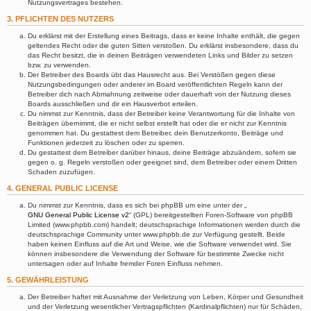
Nutzungsvertrages bestehen.
3. PFLICHTEN DES NUTZERS
Du erklärst mit der Erstellung eines Beitrags, dass er keine Inhalte enthält, die gegen
geltendes Recht oder die guten Sitten verstoßen. Du erklärst insbesondere, dass du
das Recht besitzt, die in deinen Beiträgen verwendeten Links und Bilder zu setzen
bzw. zu verwenden.
Der Betreiber des Boards übt das Hausrecht aus. Bei Verstößen gegen diese
Nutzungsbedingungen oder anderer im Board veröffentlichten Regeln kann der
Betreiber dich nach Abmahnung zeitweise oder dauerhaft von der Nutzung dieses
Boards ausschließen und dir ein Hausverbot erteilen.
Du nimmst zur Kenntnis, dass der Betreiber keine Verantwortung für die Inhalte von
Beiträgen übernimmt, die er nicht selbst erstellt hat oder die er nicht zur Kenntnis
genommen hat. Du gestattest dem Betreiber, dein Benutzerkonto, Beiträge und
Funktionen jederzeit zu löschen oder zu sperren.
Du gestattest dem Betreiber darüber hinaus, deine Beiträge abzuändern, sofern sie
gegen o. g. Regeln verstoßen oder geeignet sind, dem Betreiber oder einem Dritten
Schaden zuzufügen.
4. GENERAL PUBLIC LICENSE
Du nimmst zur Kenntnis, dass es sich bei phpBB um eine unter der „
GNU General Public License v2
“ (GPL) bereitgestellten Foren-Software von phpBB
Limited (www.phpbb.com) handelt; deutschsprachige Informationen werden durch die
deutschsprachige Community unter www.phpbb.de zur Verfügung gestellt. Beide
haben keinen Einfluss auf die Art und Weise, wie die Software verwendet wird. Sie
können insbesondere die Verwendung der Software für bestimmte Zwecke nicht
untersagen oder auf Inhalte fremder Foren Einfluss nehmen.
5. GEWÄHRLEISTUNG
Der Betreiber haftet mit Ausnahme der Verletzung von Leben, Körper und Gesundheit
und der Verletzung wesentlicher Vertragspflichten (Kardinalpflichten) nur für Schäden,