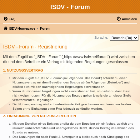
ISDV - Forum
FAQ
Anmelden
ISDV-Homepage
Foren
Sprache:
ISDV - Forum - Registrierung
Mit dem Zugriff auf „ISDV - Forum“ („https://www.isdv.net/forum“) wird zwischen
dir und dem Betreiber ein Vertrag mit folgenden Regelungen geschlossen:
1. NUTZUNGSVERTRAG
Mit dem Zugriff auf „ISDV - Forum“ (im Folgenden „das Board“) schließt du einen
Nutzungsvertrag mit dem Betreiber des Boards ab (im Folgenden „Betreiber“) und
erklärst dich mit den nachfolgenden Regelungen einverstanden.
Wenn du mit diesen Regelungen nicht einverstanden bist, so darfst du das Board
nicht weiter nutzen. Für die Nutzung des Boards gelten jeweils die an dieser Stelle
veröffentlichten Regelungen.
Der Nutzungsvertrag wird auf unbestimmte Zeit geschlossen und kann von beiden
Seiten ohne Einhaltung einer Frist jederzeit gekündigt werden.
2. EINRÄUMUNG VON NUTZUNGSRECHTEN
Mit dem Erstellen eines Beitrags erteilst du dem Betreiber ein einfaches, zeitlich und
räumlich unbeschränktes und unentgeltliches Recht, deinen Beitrag im Rahmen des
Boards zu nutzen.
Das Nutzungsrecht nach Punkt 2, Unterpunkt a bleibt auch nach Kündigung des