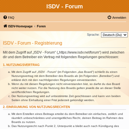
ISDV - Forum
FAQ
Anmelden
ISDV-Homepage
Foren
Sprache:
ISDV - Forum - Registrierung
Mit dem Zugriff auf „ISDV - Forum“ („https://www.isdv.net/forum“) wird zwischen
dir und dem Betreiber ein Vertrag mit folgenden Regelungen geschlossen:
1. NUTZUNGSVERTRAG
Mit dem Zugriff auf „ISDV - Forum“ (im Folgenden „das Board“) schließt du einen
Nutzungsvertrag mit dem Betreiber des Boards ab (im Folgenden „Betreiber“) und
erklärst dich mit den nachfolgenden Regelungen einverstanden.
Wenn du mit diesen Regelungen nicht einverstanden bist, so darfst du das Board
nicht weiter nutzen. Für die Nutzung des Boards gelten jeweils die an dieser Stelle
veröffentlichten Regelungen.
Der Nutzungsvertrag wird auf unbestimmte Zeit geschlossen und kann von beiden
Seiten ohne Einhaltung einer Frist jederzeit gekündigt werden.
2. EINRÄUMUNG VON NUTZUNGSRECHTEN
Mit dem Erstellen eines Beitrags erteilst du dem Betreiber ein einfaches, zeitlich und
räumlich unbeschränktes und unentgeltliches Recht, deinen Beitrag im Rahmen des
Boards zu nutzen.
Das Nutzungsrecht nach Punkt 2, Unterpunkt a bleibt auch nach Kündigung des