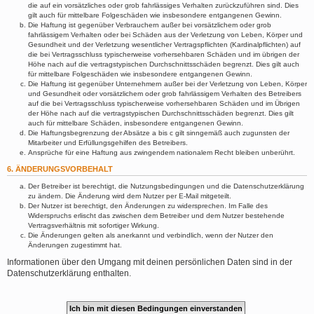
die auf ein vorsätzliches oder grob fahrlässiges Verhalten zurückzuführen sind. Dies
gilt auch für mittelbare Folgeschäden wie insbesondere entgangenen Gewinn.
Die Haftung ist gegenüber Verbrauchern außer bei vorsätzlichem oder grob
fahrlässigem Verhalten oder bei Schäden aus der Verletzung von Leben, Körper und
Gesundheit und der Verletzung wesentlicher Vertragspflichten (Kardinalpflichten) auf
die bei Vertragsschluss typischerweise vorhersehbaren Schäden und im übrigen der
Höhe nach auf die vertragstypischen Durchschnittsschäden begrenzt. Dies gilt auch
für mittelbare Folgeschäden wie insbesondere entgangenen Gewinn.
Die Haftung ist gegenüber Unternehmern außer bei der Verletzung von Leben, Körper
und Gesundheit oder vorsätzlichem oder grob fahrlässigem Verhalten des Betreibers
auf die bei Vertragsschluss typischerweise vorhersehbaren Schäden und im Übrigen
der Höhe nach auf die vertragstypischen Durchschnittsschäden begrenzt. Dies gilt
auch für mittelbare Schäden, insbesondere entgangenen Gewinn.
Die Haftungsbegrenzung der Absätze a bis c gilt sinngemäß auch zugunsten der
Mitarbeiter und Erfüllungsgehilfen des Betreibers.
Ansprüche für eine Haftung aus zwingendem nationalem Recht bleiben unberührt.
6. ÄNDERUNGSVORBEHALT
Der Betreiber ist berechtigt, die Nutzungsbedingungen und die Datenschutzerklärung
zu ändern. Die Änderung wird dem Nutzer per E-Mail mitgeteilt.
Der Nutzer ist berechtigt, den Änderungen zu widersprechen. Im Falle des
Widerspruchs erlischt das zwischen dem Betreiber und dem Nutzer bestehende
Vertragsverhältnis mit sofortiger Wirkung.
Die Änderungen gelten als anerkannt und verbindlich, wenn der Nutzer den
Änderungen zugestimmt hat.
Informationen über den Umgang mit deinen persönlichen Daten sind in der
Datenschutzerklärung enthalten.