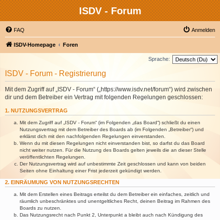
ISDV - Forum
FAQ
Anmelden
ISDV-Homepage
Foren
Sprache:
ISDV - Forum - Registrierung
Mit dem Zugriff auf „ISDV - Forum“ („https://www.isdv.net/forum“) wird zwischen
dir und dem Betreiber ein Vertrag mit folgenden Regelungen geschlossen:
1. NUTZUNGSVERTRAG
Mit dem Zugriff auf „ISDV - Forum“ (im Folgenden „das Board“) schließt du einen
Nutzungsvertrag mit dem Betreiber des Boards ab (im Folgenden „Betreiber“) und
erklärst dich mit den nachfolgenden Regelungen einverstanden.
Wenn du mit diesen Regelungen nicht einverstanden bist, so darfst du das Board
nicht weiter nutzen. Für die Nutzung des Boards gelten jeweils die an dieser Stelle
veröffentlichten Regelungen.
Der Nutzungsvertrag wird auf unbestimmte Zeit geschlossen und kann von beiden
Seiten ohne Einhaltung einer Frist jederzeit gekündigt werden.
2. EINRÄUMUNG VON NUTZUNGSRECHTEN
Mit dem Erstellen eines Beitrags erteilst du dem Betreiber ein einfaches, zeitlich und
räumlich unbeschränktes und unentgeltliches Recht, deinen Beitrag im Rahmen des
Boards zu nutzen.
Das Nutzungsrecht nach Punkt 2, Unterpunkt a bleibt auch nach Kündigung des