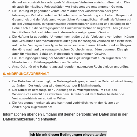
die auf ein vorsätzliches oder grob fahrlässiges Verhalten zurückzuführen sind. Dies
gilt auch für mittelbare Folgeschäden wie insbesondere entgangenen Gewinn.
Die Haftung ist gegenüber Verbrauchern außer bei vorsätzlichem oder grob
fahrlässigem Verhalten oder bei Schäden aus der Verletzung von Leben, Körper und
Gesundheit und der Verletzung wesentlicher Vertragspflichten (Kardinalpflichten) auf
die bei Vertragsschluss typischerweise vorhersehbaren Schäden und im übrigen der
Höhe nach auf die vertragstypischen Durchschnittsschäden begrenzt. Dies gilt auch
für mittelbare Folgeschäden wie insbesondere entgangenen Gewinn.
Die Haftung ist gegenüber Unternehmern außer bei der Verletzung von Leben, Körper
und Gesundheit oder vorsätzlichem oder grob fahrlässigem Verhalten des Betreibers
auf die bei Vertragsschluss typischerweise vorhersehbaren Schäden und im Übrigen
der Höhe nach auf die vertragstypischen Durchschnittsschäden begrenzt. Dies gilt
auch für mittelbare Schäden, insbesondere entgangenen Gewinn.
Die Haftungsbegrenzung der Absätze a bis c gilt sinngemäß auch zugunsten der
Mitarbeiter und Erfüllungsgehilfen des Betreibers.
Ansprüche für eine Haftung aus zwingendem nationalem Recht bleiben unberührt.
6. ÄNDERUNGSVORBEHALT
Der Betreiber ist berechtigt, die Nutzungsbedingungen und die Datenschutzerklärung
zu ändern. Die Änderung wird dem Nutzer per E-Mail mitgeteilt.
Der Nutzer ist berechtigt, den Änderungen zu widersprechen. Im Falle des
Widerspruchs erlischt das zwischen dem Betreiber und dem Nutzer bestehende
Vertragsverhältnis mit sofortiger Wirkung.
Die Änderungen gelten als anerkannt und verbindlich, wenn der Nutzer den
Änderungen zugestimmt hat.
Informationen über den Umgang mit deinen persönlichen Daten sind in der
Datenschutzerklärung enthalten.