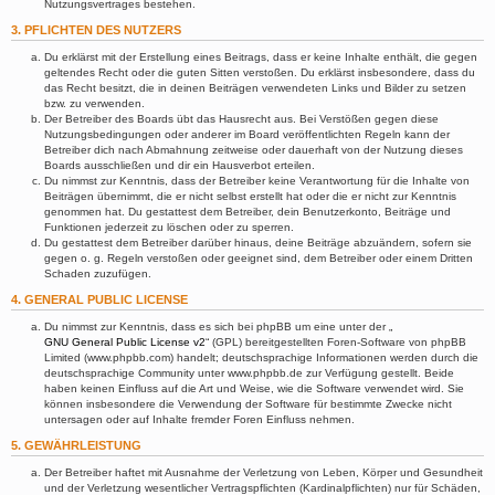
Nutzungsvertrages bestehen.
3. PFLICHTEN DES NUTZERS
Du erklärst mit der Erstellung eines Beitrags, dass er keine Inhalte enthält, die gegen
geltendes Recht oder die guten Sitten verstoßen. Du erklärst insbesondere, dass du
das Recht besitzt, die in deinen Beiträgen verwendeten Links und Bilder zu setzen
bzw. zu verwenden.
Der Betreiber des Boards übt das Hausrecht aus. Bei Verstößen gegen diese
Nutzungsbedingungen oder anderer im Board veröffentlichten Regeln kann der
Betreiber dich nach Abmahnung zeitweise oder dauerhaft von der Nutzung dieses
Boards ausschließen und dir ein Hausverbot erteilen.
Du nimmst zur Kenntnis, dass der Betreiber keine Verantwortung für die Inhalte von
Beiträgen übernimmt, die er nicht selbst erstellt hat oder die er nicht zur Kenntnis
genommen hat. Du gestattest dem Betreiber, dein Benutzerkonto, Beiträge und
Funktionen jederzeit zu löschen oder zu sperren.
Du gestattest dem Betreiber darüber hinaus, deine Beiträge abzuändern, sofern sie
gegen o. g. Regeln verstoßen oder geeignet sind, dem Betreiber oder einem Dritten
Schaden zuzufügen.
4. GENERAL PUBLIC LICENSE
Du nimmst zur Kenntnis, dass es sich bei phpBB um eine unter der „
GNU General Public License v2
“ (GPL) bereitgestellten Foren-Software von phpBB
Limited (www.phpbb.com) handelt; deutschsprachige Informationen werden durch die
deutschsprachige Community unter www.phpbb.de zur Verfügung gestellt. Beide
haben keinen Einfluss auf die Art und Weise, wie die Software verwendet wird. Sie
können insbesondere die Verwendung der Software für bestimmte Zwecke nicht
untersagen oder auf Inhalte fremder Foren Einfluss nehmen.
5. GEWÄHRLEISTUNG
Der Betreiber haftet mit Ausnahme der Verletzung von Leben, Körper und Gesundheit
und der Verletzung wesentlicher Vertragspflichten (Kardinalpflichten) nur für Schäden,