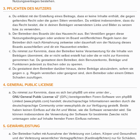
Nutzungsvertrages bestehen.
3. PFLICHTEN DES NUTZERS
Du erklärst mit der Erstellung eines Beitrags, dass er keine Inhalte enthält, die gegen
geltendes Recht oder die guten Sitten verstoßen. Du erklärst insbesondere, dass du
das Recht besitzt, die in deinen Beiträgen verwendeten Links und Bilder zu setzen
bzw. zu verwenden.
Der Betreiber des Boards übt das Hausrecht aus. Bei Verstößen gegen diese
Nutzungsbedingungen oder anderer im Board veröffentlichten Regeln kann der
Betreiber dich nach Abmahnung zeitweise oder dauerhaft von der Nutzung dieses
Boards ausschließen und dir ein Hausverbot erteilen.
Du nimmst zur Kenntnis, dass der Betreiber keine Verantwortung für die Inhalte von
Beiträgen übernimmt, die er nicht selbst erstellt hat oder die er nicht zur Kenntnis
genommen hat. Du gestattest dem Betreiber, dein Benutzerkonto, Beiträge und
Funktionen jederzeit zu löschen oder zu sperren.
Du gestattest dem Betreiber darüber hinaus, deine Beiträge abzuändern, sofern sie
gegen o. g. Regeln verstoßen oder geeignet sind, dem Betreiber oder einem Dritten
Schaden zuzufügen.
4. GENERAL PUBLIC LICENSE
Du nimmst zur Kenntnis, dass es sich bei phpBB um eine unter der „
GNU General Public License v2
“ (GPL) bereitgestellten Foren-Software von phpBB
Limited (www.phpbb.com) handelt; deutschsprachige Informationen werden durch die
deutschsprachige Community unter www.phpbb.de zur Verfügung gestellt. Beide
haben keinen Einfluss auf die Art und Weise, wie die Software verwendet wird. Sie
können insbesondere die Verwendung der Software für bestimmte Zwecke nicht
untersagen oder auf Inhalte fremder Foren Einfluss nehmen.
5. GEWÄHRLEISTUNG
Der Betreiber haftet mit Ausnahme der Verletzung von Leben, Körper und Gesundheit
und der Verletzung wesentlicher Vertragspflichten (Kardinalpflichten) nur für Schäden,