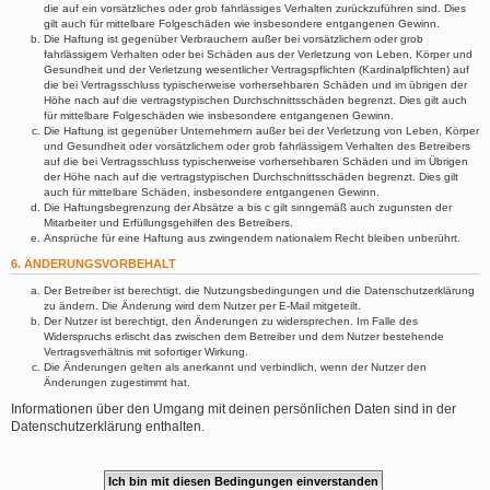
die auf ein vorsätzliches oder grob fahrlässiges Verhalten zurückzuführen sind. Dies
gilt auch für mittelbare Folgeschäden wie insbesondere entgangenen Gewinn.
Die Haftung ist gegenüber Verbrauchern außer bei vorsätzlichem oder grob
fahrlässigem Verhalten oder bei Schäden aus der Verletzung von Leben, Körper und
Gesundheit und der Verletzung wesentlicher Vertragspflichten (Kardinalpflichten) auf
die bei Vertragsschluss typischerweise vorhersehbaren Schäden und im übrigen der
Höhe nach auf die vertragstypischen Durchschnittsschäden begrenzt. Dies gilt auch
für mittelbare Folgeschäden wie insbesondere entgangenen Gewinn.
Die Haftung ist gegenüber Unternehmern außer bei der Verletzung von Leben, Körper
und Gesundheit oder vorsätzlichem oder grob fahrlässigem Verhalten des Betreibers
auf die bei Vertragsschluss typischerweise vorhersehbaren Schäden und im Übrigen
der Höhe nach auf die vertragstypischen Durchschnittsschäden begrenzt. Dies gilt
auch für mittelbare Schäden, insbesondere entgangenen Gewinn.
Die Haftungsbegrenzung der Absätze a bis c gilt sinngemäß auch zugunsten der
Mitarbeiter und Erfüllungsgehilfen des Betreibers.
Ansprüche für eine Haftung aus zwingendem nationalem Recht bleiben unberührt.
6. ÄNDERUNGSVORBEHALT
Der Betreiber ist berechtigt, die Nutzungsbedingungen und die Datenschutzerklärung
zu ändern. Die Änderung wird dem Nutzer per E-Mail mitgeteilt.
Der Nutzer ist berechtigt, den Änderungen zu widersprechen. Im Falle des
Widerspruchs erlischt das zwischen dem Betreiber und dem Nutzer bestehende
Vertragsverhältnis mit sofortiger Wirkung.
Die Änderungen gelten als anerkannt und verbindlich, wenn der Nutzer den
Änderungen zugestimmt hat.
Informationen über den Umgang mit deinen persönlichen Daten sind in der
Datenschutzerklärung enthalten.