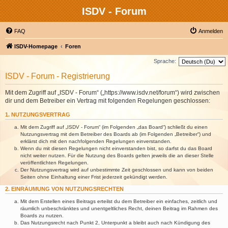
ISDV - Forum
FAQ
Anmelden
ISDV-Homepage
Foren
Sprache:
ISDV - Forum - Registrierung
Mit dem Zugriff auf „ISDV - Forum“ („https://www.isdv.net/forum“) wird zwischen
dir und dem Betreiber ein Vertrag mit folgenden Regelungen geschlossen:
1. NUTZUNGSVERTRAG
Mit dem Zugriff auf „ISDV - Forum“ (im Folgenden „das Board“) schließt du einen
Nutzungsvertrag mit dem Betreiber des Boards ab (im Folgenden „Betreiber“) und
erklärst dich mit den nachfolgenden Regelungen einverstanden.
Wenn du mit diesen Regelungen nicht einverstanden bist, so darfst du das Board
nicht weiter nutzen. Für die Nutzung des Boards gelten jeweils die an dieser Stelle
veröffentlichten Regelungen.
Der Nutzungsvertrag wird auf unbestimmte Zeit geschlossen und kann von beiden
Seiten ohne Einhaltung einer Frist jederzeit gekündigt werden.
2. EINRÄUMUNG VON NUTZUNGSRECHTEN
Mit dem Erstellen eines Beitrags erteilst du dem Betreiber ein einfaches, zeitlich und
räumlich unbeschränktes und unentgeltliches Recht, deinen Beitrag im Rahmen des
Boards zu nutzen.
Das Nutzungsrecht nach Punkt 2, Unterpunkt a bleibt auch nach Kündigung des