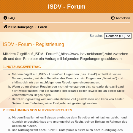
ISDV - Forum
FAQ
Anmelden
ISDV-Homepage
Foren
Sprache:
ISDV - Forum - Registrierung
Mit dem Zugriff auf „ISDV - Forum“ („https://www.isdv.net/forum“) wird zwischen
dir und dem Betreiber ein Vertrag mit folgenden Regelungen geschlossen:
1. NUTZUNGSVERTRAG
Mit dem Zugriff auf „ISDV - Forum“ (im Folgenden „das Board“) schließt du einen
Nutzungsvertrag mit dem Betreiber des Boards ab (im Folgenden „Betreiber“) und
erklärst dich mit den nachfolgenden Regelungen einverstanden.
Wenn du mit diesen Regelungen nicht einverstanden bist, so darfst du das Board
nicht weiter nutzen. Für die Nutzung des Boards gelten jeweils die an dieser Stelle
veröffentlichten Regelungen.
Der Nutzungsvertrag wird auf unbestimmte Zeit geschlossen und kann von beiden
Seiten ohne Einhaltung einer Frist jederzeit gekündigt werden.
2. EINRÄUMUNG VON NUTZUNGSRECHTEN
Mit dem Erstellen eines Beitrags erteilst du dem Betreiber ein einfaches, zeitlich und
räumlich unbeschränktes und unentgeltliches Recht, deinen Beitrag im Rahmen des
Boards zu nutzen.
Das Nutzungsrecht nach Punkt 2, Unterpunkt a bleibt auch nach Kündigung des