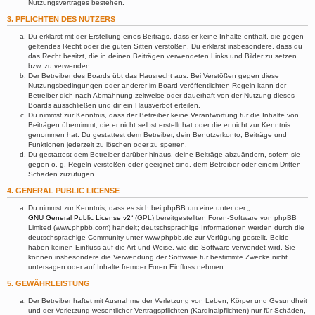
Nutzungsvertrages bestehen.
3. PFLICHTEN DES NUTZERS
Du erklärst mit der Erstellung eines Beitrags, dass er keine Inhalte enthält, die gegen
geltendes Recht oder die guten Sitten verstoßen. Du erklärst insbesondere, dass du
das Recht besitzt, die in deinen Beiträgen verwendeten Links und Bilder zu setzen
bzw. zu verwenden.
Der Betreiber des Boards übt das Hausrecht aus. Bei Verstößen gegen diese
Nutzungsbedingungen oder anderer im Board veröffentlichten Regeln kann der
Betreiber dich nach Abmahnung zeitweise oder dauerhaft von der Nutzung dieses
Boards ausschließen und dir ein Hausverbot erteilen.
Du nimmst zur Kenntnis, dass der Betreiber keine Verantwortung für die Inhalte von
Beiträgen übernimmt, die er nicht selbst erstellt hat oder die er nicht zur Kenntnis
genommen hat. Du gestattest dem Betreiber, dein Benutzerkonto, Beiträge und
Funktionen jederzeit zu löschen oder zu sperren.
Du gestattest dem Betreiber darüber hinaus, deine Beiträge abzuändern, sofern sie
gegen o. g. Regeln verstoßen oder geeignet sind, dem Betreiber oder einem Dritten
Schaden zuzufügen.
4. GENERAL PUBLIC LICENSE
Du nimmst zur Kenntnis, dass es sich bei phpBB um eine unter der „
GNU General Public License v2
“ (GPL) bereitgestellten Foren-Software von phpBB
Limited (www.phpbb.com) handelt; deutschsprachige Informationen werden durch die
deutschsprachige Community unter www.phpbb.de zur Verfügung gestellt. Beide
haben keinen Einfluss auf die Art und Weise, wie die Software verwendet wird. Sie
können insbesondere die Verwendung der Software für bestimmte Zwecke nicht
untersagen oder auf Inhalte fremder Foren Einfluss nehmen.
5. GEWÄHRLEISTUNG
Der Betreiber haftet mit Ausnahme der Verletzung von Leben, Körper und Gesundheit
und der Verletzung wesentlicher Vertragspflichten (Kardinalpflichten) nur für Schäden,