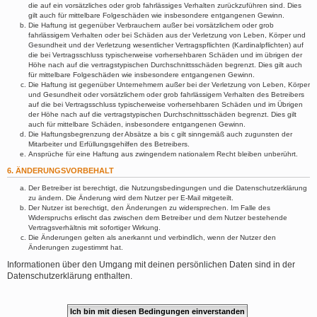
die auf ein vorsätzliches oder grob fahrlässiges Verhalten zurückzuführen sind. Dies
gilt auch für mittelbare Folgeschäden wie insbesondere entgangenen Gewinn.
Die Haftung ist gegenüber Verbrauchern außer bei vorsätzlichem oder grob
fahrlässigem Verhalten oder bei Schäden aus der Verletzung von Leben, Körper und
Gesundheit und der Verletzung wesentlicher Vertragspflichten (Kardinalpflichten) auf
die bei Vertragsschluss typischerweise vorhersehbaren Schäden und im übrigen der
Höhe nach auf die vertragstypischen Durchschnittsschäden begrenzt. Dies gilt auch
für mittelbare Folgeschäden wie insbesondere entgangenen Gewinn.
Die Haftung ist gegenüber Unternehmern außer bei der Verletzung von Leben, Körper
und Gesundheit oder vorsätzlichem oder grob fahrlässigem Verhalten des Betreibers
auf die bei Vertragsschluss typischerweise vorhersehbaren Schäden und im Übrigen
der Höhe nach auf die vertragstypischen Durchschnittsschäden begrenzt. Dies gilt
auch für mittelbare Schäden, insbesondere entgangenen Gewinn.
Die Haftungsbegrenzung der Absätze a bis c gilt sinngemäß auch zugunsten der
Mitarbeiter und Erfüllungsgehilfen des Betreibers.
Ansprüche für eine Haftung aus zwingendem nationalem Recht bleiben unberührt.
6. ÄNDERUNGSVORBEHALT
Der Betreiber ist berechtigt, die Nutzungsbedingungen und die Datenschutzerklärung
zu ändern. Die Änderung wird dem Nutzer per E-Mail mitgeteilt.
Der Nutzer ist berechtigt, den Änderungen zu widersprechen. Im Falle des
Widerspruchs erlischt das zwischen dem Betreiber und dem Nutzer bestehende
Vertragsverhältnis mit sofortiger Wirkung.
Die Änderungen gelten als anerkannt und verbindlich, wenn der Nutzer den
Änderungen zugestimmt hat.
Informationen über den Umgang mit deinen persönlichen Daten sind in der
Datenschutzerklärung enthalten.