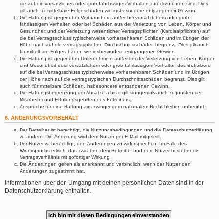
die auf ein vorsätzliches oder grob fahrlässiges Verhalten zurückzuführen sind. Dies
gilt auch für mittelbare Folgeschäden wie insbesondere entgangenen Gewinn.
Die Haftung ist gegenüber Verbrauchern außer bei vorsätzlichem oder grob
fahrlässigem Verhalten oder bei Schäden aus der Verletzung von Leben, Körper und
Gesundheit und der Verletzung wesentlicher Vertragspflichten (Kardinalpflichten) auf
die bei Vertragsschluss typischerweise vorhersehbaren Schäden und im übrigen der
Höhe nach auf die vertragstypischen Durchschnittsschäden begrenzt. Dies gilt auch
für mittelbare Folgeschäden wie insbesondere entgangenen Gewinn.
Die Haftung ist gegenüber Unternehmern außer bei der Verletzung von Leben, Körper
und Gesundheit oder vorsätzlichem oder grob fahrlässigem Verhalten des Betreibers
auf die bei Vertragsschluss typischerweise vorhersehbaren Schäden und im Übrigen
der Höhe nach auf die vertragstypischen Durchschnittsschäden begrenzt. Dies gilt
auch für mittelbare Schäden, insbesondere entgangenen Gewinn.
Die Haftungsbegrenzung der Absätze a bis c gilt sinngemäß auch zugunsten der
Mitarbeiter und Erfüllungsgehilfen des Betreibers.
Ansprüche für eine Haftung aus zwingendem nationalem Recht bleiben unberührt.
6. ÄNDERUNGSVORBEHALT
Der Betreiber ist berechtigt, die Nutzungsbedingungen und die Datenschutzerklärung
zu ändern. Die Änderung wird dem Nutzer per E-Mail mitgeteilt.
Der Nutzer ist berechtigt, den Änderungen zu widersprechen. Im Falle des
Widerspruchs erlischt das zwischen dem Betreiber und dem Nutzer bestehende
Vertragsverhältnis mit sofortiger Wirkung.
Die Änderungen gelten als anerkannt und verbindlich, wenn der Nutzer den
Änderungen zugestimmt hat.
Informationen über den Umgang mit deinen persönlichen Daten sind in der
Datenschutzerklärung enthalten.