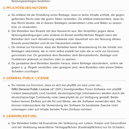
Nutzungsvertrages bestehen.
3. PFLICHTEN DES NUTZERS
Du erklärst mit der Erstellung eines Beitrags, dass er keine Inhalte enthält, die gegen
geltendes Recht oder die guten Sitten verstoßen. Du erklärst insbesondere, dass du
das Recht besitzt, die in deinen Beiträgen verwendeten Links und Bilder zu setzen
bzw. zu verwenden.
Der Betreiber des Boards übt das Hausrecht aus. Bei Verstößen gegen diese
Nutzungsbedingungen oder anderer im Board veröffentlichten Regeln kann der
Betreiber dich nach Abmahnung zeitweise oder dauerhaft von der Nutzung dieses
Boards ausschließen und dir ein Hausverbot erteilen.
Du nimmst zur Kenntnis, dass der Betreiber keine Verantwortung für die Inhalte von
Beiträgen übernimmt, die er nicht selbst erstellt hat oder die er nicht zur Kenntnis
genommen hat. Du gestattest dem Betreiber, dein Benutzerkonto, Beiträge und
Funktionen jederzeit zu löschen oder zu sperren.
Du gestattest dem Betreiber darüber hinaus, deine Beiträge abzuändern, sofern sie
gegen o. g. Regeln verstoßen oder geeignet sind, dem Betreiber oder einem Dritten
Schaden zuzufügen.
4. GENERAL PUBLIC LICENSE
Du nimmst zur Kenntnis, dass es sich bei phpBB um eine unter der „
GNU General Public License v2
“ (GPL) bereitgestellten Foren-Software von phpBB
Limited (www.phpbb.com) handelt; deutschsprachige Informationen werden durch die
deutschsprachige Community unter www.phpbb.de zur Verfügung gestellt. Beide
haben keinen Einfluss auf die Art und Weise, wie die Software verwendet wird. Sie
können insbesondere die Verwendung der Software für bestimmte Zwecke nicht
untersagen oder auf Inhalte fremder Foren Einfluss nehmen.
5. GEWÄHRLEISTUNG
Der Betreiber haftet mit Ausnahme der Verletzung von Leben, Körper und Gesundheit
und der Verletzung wesentlicher Vertragspflichten (Kardinalpflichten) nur für Schäden,