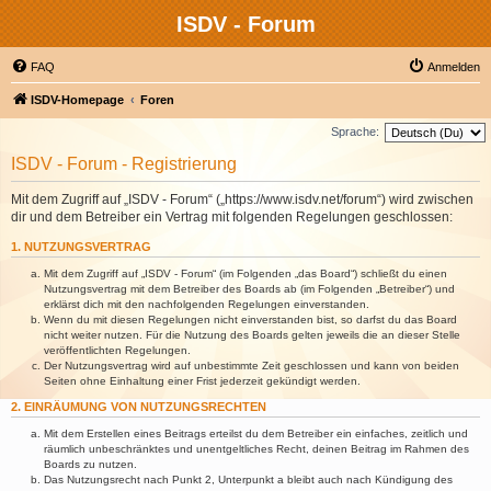
ISDV - Forum
FAQ
Anmelden
ISDV-Homepage
Foren
Sprache:
ISDV - Forum - Registrierung
Mit dem Zugriff auf „ISDV - Forum“ („https://www.isdv.net/forum“) wird zwischen
dir und dem Betreiber ein Vertrag mit folgenden Regelungen geschlossen:
1. NUTZUNGSVERTRAG
Mit dem Zugriff auf „ISDV - Forum“ (im Folgenden „das Board“) schließt du einen
Nutzungsvertrag mit dem Betreiber des Boards ab (im Folgenden „Betreiber“) und
erklärst dich mit den nachfolgenden Regelungen einverstanden.
Wenn du mit diesen Regelungen nicht einverstanden bist, so darfst du das Board
nicht weiter nutzen. Für die Nutzung des Boards gelten jeweils die an dieser Stelle
veröffentlichten Regelungen.
Der Nutzungsvertrag wird auf unbestimmte Zeit geschlossen und kann von beiden
Seiten ohne Einhaltung einer Frist jederzeit gekündigt werden.
2. EINRÄUMUNG VON NUTZUNGSRECHTEN
Mit dem Erstellen eines Beitrags erteilst du dem Betreiber ein einfaches, zeitlich und
räumlich unbeschränktes und unentgeltliches Recht, deinen Beitrag im Rahmen des
Boards zu nutzen.
Das Nutzungsrecht nach Punkt 2, Unterpunkt a bleibt auch nach Kündigung des