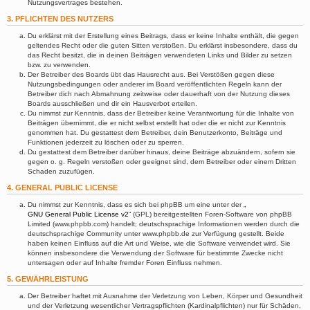
Nutzungsvertrages bestehen.
3. PFLICHTEN DES NUTZERS
Du erklärst mit der Erstellung eines Beitrags, dass er keine Inhalte enthält, die gegen
geltendes Recht oder die guten Sitten verstoßen. Du erklärst insbesondere, dass du
das Recht besitzt, die in deinen Beiträgen verwendeten Links und Bilder zu setzen
bzw. zu verwenden.
Der Betreiber des Boards übt das Hausrecht aus. Bei Verstößen gegen diese
Nutzungsbedingungen oder anderer im Board veröffentlichten Regeln kann der
Betreiber dich nach Abmahnung zeitweise oder dauerhaft von der Nutzung dieses
Boards ausschließen und dir ein Hausverbot erteilen.
Du nimmst zur Kenntnis, dass der Betreiber keine Verantwortung für die Inhalte von
Beiträgen übernimmt, die er nicht selbst erstellt hat oder die er nicht zur Kenntnis
genommen hat. Du gestattest dem Betreiber, dein Benutzerkonto, Beiträge und
Funktionen jederzeit zu löschen oder zu sperren.
Du gestattest dem Betreiber darüber hinaus, deine Beiträge abzuändern, sofern sie
gegen o. g. Regeln verstoßen oder geeignet sind, dem Betreiber oder einem Dritten
Schaden zuzufügen.
4. GENERAL PUBLIC LICENSE
Du nimmst zur Kenntnis, dass es sich bei phpBB um eine unter der „
GNU General Public License v2
“ (GPL) bereitgestellten Foren-Software von phpBB
Limited (www.phpbb.com) handelt; deutschsprachige Informationen werden durch die
deutschsprachige Community unter www.phpbb.de zur Verfügung gestellt. Beide
haben keinen Einfluss auf die Art und Weise, wie die Software verwendet wird. Sie
können insbesondere die Verwendung der Software für bestimmte Zwecke nicht
untersagen oder auf Inhalte fremder Foren Einfluss nehmen.
5. GEWÄHRLEISTUNG
Der Betreiber haftet mit Ausnahme der Verletzung von Leben, Körper und Gesundheit
und der Verletzung wesentlicher Vertragspflichten (Kardinalpflichten) nur für Schäden,