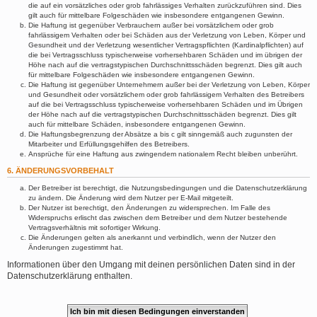
die auf ein vorsätzliches oder grob fahrlässiges Verhalten zurückzuführen sind. Dies
gilt auch für mittelbare Folgeschäden wie insbesondere entgangenen Gewinn.
Die Haftung ist gegenüber Verbrauchern außer bei vorsätzlichem oder grob
fahrlässigem Verhalten oder bei Schäden aus der Verletzung von Leben, Körper und
Gesundheit und der Verletzung wesentlicher Vertragspflichten (Kardinalpflichten) auf
die bei Vertragsschluss typischerweise vorhersehbaren Schäden und im übrigen der
Höhe nach auf die vertragstypischen Durchschnittsschäden begrenzt. Dies gilt auch
für mittelbare Folgeschäden wie insbesondere entgangenen Gewinn.
Die Haftung ist gegenüber Unternehmern außer bei der Verletzung von Leben, Körper
und Gesundheit oder vorsätzlichem oder grob fahrlässigem Verhalten des Betreibers
auf die bei Vertragsschluss typischerweise vorhersehbaren Schäden und im Übrigen
der Höhe nach auf die vertragstypischen Durchschnittsschäden begrenzt. Dies gilt
auch für mittelbare Schäden, insbesondere entgangenen Gewinn.
Die Haftungsbegrenzung der Absätze a bis c gilt sinngemäß auch zugunsten der
Mitarbeiter und Erfüllungsgehilfen des Betreibers.
Ansprüche für eine Haftung aus zwingendem nationalem Recht bleiben unberührt.
6. ÄNDERUNGSVORBEHALT
Der Betreiber ist berechtigt, die Nutzungsbedingungen und die Datenschutzerklärung
zu ändern. Die Änderung wird dem Nutzer per E-Mail mitgeteilt.
Der Nutzer ist berechtigt, den Änderungen zu widersprechen. Im Falle des
Widerspruchs erlischt das zwischen dem Betreiber und dem Nutzer bestehende
Vertragsverhältnis mit sofortiger Wirkung.
Die Änderungen gelten als anerkannt und verbindlich, wenn der Nutzer den
Änderungen zugestimmt hat.
Informationen über den Umgang mit deinen persönlichen Daten sind in der
Datenschutzerklärung enthalten.