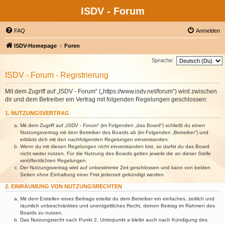
ISDV - Forum
FAQ
Anmelden
ISDV-Homepage
Foren
Sprache:
ISDV - Forum - Registrierung
Mit dem Zugriff auf „ISDV - Forum“ („https://www.isdv.net/forum“) wird zwischen
dir und dem Betreiber ein Vertrag mit folgenden Regelungen geschlossen:
1. NUTZUNGSVERTRAG
Mit dem Zugriff auf „ISDV - Forum“ (im Folgenden „das Board“) schließt du einen
Nutzungsvertrag mit dem Betreiber des Boards ab (im Folgenden „Betreiber“) und
erklärst dich mit den nachfolgenden Regelungen einverstanden.
Wenn du mit diesen Regelungen nicht einverstanden bist, so darfst du das Board
nicht weiter nutzen. Für die Nutzung des Boards gelten jeweils die an dieser Stelle
veröffentlichten Regelungen.
Der Nutzungsvertrag wird auf unbestimmte Zeit geschlossen und kann von beiden
Seiten ohne Einhaltung einer Frist jederzeit gekündigt werden.
2. EINRÄUMUNG VON NUTZUNGSRECHTEN
Mit dem Erstellen eines Beitrags erteilst du dem Betreiber ein einfaches, zeitlich und
räumlich unbeschränktes und unentgeltliches Recht, deinen Beitrag im Rahmen des
Boards zu nutzen.
Das Nutzungsrecht nach Punkt 2, Unterpunkt a bleibt auch nach Kündigung des