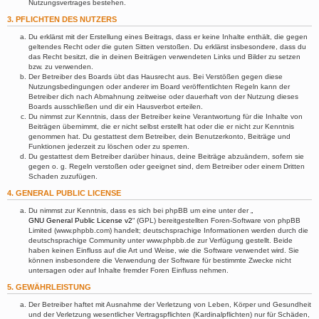
Nutzungsvertrages bestehen.
3. PFLICHTEN DES NUTZERS
Du erklärst mit der Erstellung eines Beitrags, dass er keine Inhalte enthält, die gegen
geltendes Recht oder die guten Sitten verstoßen. Du erklärst insbesondere, dass du
das Recht besitzt, die in deinen Beiträgen verwendeten Links und Bilder zu setzen
bzw. zu verwenden.
Der Betreiber des Boards übt das Hausrecht aus. Bei Verstößen gegen diese
Nutzungsbedingungen oder anderer im Board veröffentlichten Regeln kann der
Betreiber dich nach Abmahnung zeitweise oder dauerhaft von der Nutzung dieses
Boards ausschließen und dir ein Hausverbot erteilen.
Du nimmst zur Kenntnis, dass der Betreiber keine Verantwortung für die Inhalte von
Beiträgen übernimmt, die er nicht selbst erstellt hat oder die er nicht zur Kenntnis
genommen hat. Du gestattest dem Betreiber, dein Benutzerkonto, Beiträge und
Funktionen jederzeit zu löschen oder zu sperren.
Du gestattest dem Betreiber darüber hinaus, deine Beiträge abzuändern, sofern sie
gegen o. g. Regeln verstoßen oder geeignet sind, dem Betreiber oder einem Dritten
Schaden zuzufügen.
4. GENERAL PUBLIC LICENSE
Du nimmst zur Kenntnis, dass es sich bei phpBB um eine unter der „
GNU General Public License v2
“ (GPL) bereitgestellten Foren-Software von phpBB
Limited (www.phpbb.com) handelt; deutschsprachige Informationen werden durch die
deutschsprachige Community unter www.phpbb.de zur Verfügung gestellt. Beide
haben keinen Einfluss auf die Art und Weise, wie die Software verwendet wird. Sie
können insbesondere die Verwendung der Software für bestimmte Zwecke nicht
untersagen oder auf Inhalte fremder Foren Einfluss nehmen.
5. GEWÄHRLEISTUNG
Der Betreiber haftet mit Ausnahme der Verletzung von Leben, Körper und Gesundheit
und der Verletzung wesentlicher Vertragspflichten (Kardinalpflichten) nur für Schäden,