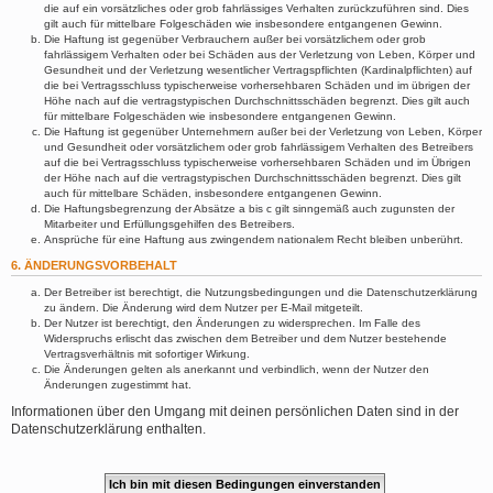
die auf ein vorsätzliches oder grob fahrlässiges Verhalten zurückzuführen sind. Dies
gilt auch für mittelbare Folgeschäden wie insbesondere entgangenen Gewinn.
Die Haftung ist gegenüber Verbrauchern außer bei vorsätzlichem oder grob
fahrlässigem Verhalten oder bei Schäden aus der Verletzung von Leben, Körper und
Gesundheit und der Verletzung wesentlicher Vertragspflichten (Kardinalpflichten) auf
die bei Vertragsschluss typischerweise vorhersehbaren Schäden und im übrigen der
Höhe nach auf die vertragstypischen Durchschnittsschäden begrenzt. Dies gilt auch
für mittelbare Folgeschäden wie insbesondere entgangenen Gewinn.
Die Haftung ist gegenüber Unternehmern außer bei der Verletzung von Leben, Körper
und Gesundheit oder vorsätzlichem oder grob fahrlässigem Verhalten des Betreibers
auf die bei Vertragsschluss typischerweise vorhersehbaren Schäden und im Übrigen
der Höhe nach auf die vertragstypischen Durchschnittsschäden begrenzt. Dies gilt
auch für mittelbare Schäden, insbesondere entgangenen Gewinn.
Die Haftungsbegrenzung der Absätze a bis c gilt sinngemäß auch zugunsten der
Mitarbeiter und Erfüllungsgehilfen des Betreibers.
Ansprüche für eine Haftung aus zwingendem nationalem Recht bleiben unberührt.
6. ÄNDERUNGSVORBEHALT
Der Betreiber ist berechtigt, die Nutzungsbedingungen und die Datenschutzerklärung
zu ändern. Die Änderung wird dem Nutzer per E-Mail mitgeteilt.
Der Nutzer ist berechtigt, den Änderungen zu widersprechen. Im Falle des
Widerspruchs erlischt das zwischen dem Betreiber und dem Nutzer bestehende
Vertragsverhältnis mit sofortiger Wirkung.
Die Änderungen gelten als anerkannt und verbindlich, wenn der Nutzer den
Änderungen zugestimmt hat.
Informationen über den Umgang mit deinen persönlichen Daten sind in der
Datenschutzerklärung enthalten.