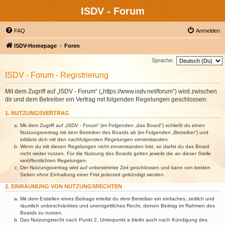
ISDV - Forum
FAQ
Anmelden
ISDV-Homepage
Foren
Sprache:
ISDV - Forum - Registrierung
Mit dem Zugriff auf „ISDV - Forum“ („https://www.isdv.net/forum“) wird zwischen
dir und dem Betreiber ein Vertrag mit folgenden Regelungen geschlossen:
1. NUTZUNGSVERTRAG
Mit dem Zugriff auf „ISDV - Forum“ (im Folgenden „das Board“) schließt du einen
Nutzungsvertrag mit dem Betreiber des Boards ab (im Folgenden „Betreiber“) und
erklärst dich mit den nachfolgenden Regelungen einverstanden.
Wenn du mit diesen Regelungen nicht einverstanden bist, so darfst du das Board
nicht weiter nutzen. Für die Nutzung des Boards gelten jeweils die an dieser Stelle
veröffentlichten Regelungen.
Der Nutzungsvertrag wird auf unbestimmte Zeit geschlossen und kann von beiden
Seiten ohne Einhaltung einer Frist jederzeit gekündigt werden.
2. EINRÄUMUNG VON NUTZUNGSRECHTEN
Mit dem Erstellen eines Beitrags erteilst du dem Betreiber ein einfaches, zeitlich und
räumlich unbeschränktes und unentgeltliches Recht, deinen Beitrag im Rahmen des
Boards zu nutzen.
Das Nutzungsrecht nach Punkt 2, Unterpunkt a bleibt auch nach Kündigung des