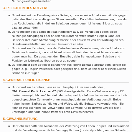
Nutzungsvertrages bestehen.
3. PFLICHTEN DES NUTZERS
Du erklärst mit der Erstellung eines Beitrags, dass er keine Inhalte enthält, die gegen
geltendes Recht oder die guten Sitten verstoßen. Du erklärst insbesondere, dass du
das Recht besitzt, die in deinen Beiträgen verwendeten Links und Bilder zu setzen
bzw. zu verwenden.
Der Betreiber des Boards übt das Hausrecht aus. Bei Verstößen gegen diese
Nutzungsbedingungen oder anderer im Board veröffentlichten Regeln kann der
Betreiber dich nach Abmahnung zeitweise oder dauerhaft von der Nutzung dieses
Boards ausschließen und dir ein Hausverbot erteilen.
Du nimmst zur Kenntnis, dass der Betreiber keine Verantwortung für die Inhalte von
Beiträgen übernimmt, die er nicht selbst erstellt hat oder die er nicht zur Kenntnis
genommen hat. Du gestattest dem Betreiber, dein Benutzerkonto, Beiträge und
Funktionen jederzeit zu löschen oder zu sperren.
Du gestattest dem Betreiber darüber hinaus, deine Beiträge abzuändern, sofern sie
gegen o. g. Regeln verstoßen oder geeignet sind, dem Betreiber oder einem Dritten
Schaden zuzufügen.
4. GENERAL PUBLIC LICENSE
Du nimmst zur Kenntnis, dass es sich bei phpBB um eine unter der „
GNU General Public License v2
“ (GPL) bereitgestellten Foren-Software von phpBB
Limited (www.phpbb.com) handelt; deutschsprachige Informationen werden durch die
deutschsprachige Community unter www.phpbb.de zur Verfügung gestellt. Beide
haben keinen Einfluss auf die Art und Weise, wie die Software verwendet wird. Sie
können insbesondere die Verwendung der Software für bestimmte Zwecke nicht
untersagen oder auf Inhalte fremder Foren Einfluss nehmen.
5. GEWÄHRLEISTUNG
Der Betreiber haftet mit Ausnahme der Verletzung von Leben, Körper und Gesundheit
und der Verletzung wesentlicher Vertragspflichten (Kardinalpflichten) nur für Schäden,