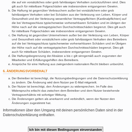
die auf ein vorsätzliches oder grob fahrlässiges Verhalten zurückzuführen sind. Dies
gilt auch für mittelbare Folgeschäden wie insbesondere entgangenen Gewinn.
Die Haftung ist gegenüber Verbrauchern außer bei vorsätzlichem oder grob
fahrlässigem Verhalten oder bei Schäden aus der Verletzung von Leben, Körper und
Gesundheit und der Verletzung wesentlicher Vertragspflichten (Kardinalpflichten) auf
die bei Vertragsschluss typischerweise vorhersehbaren Schäden und im übrigen der
Höhe nach auf die vertragstypischen Durchschnittsschäden begrenzt. Dies gilt auch
für mittelbare Folgeschäden wie insbesondere entgangenen Gewinn.
Die Haftung ist gegenüber Unternehmern außer bei der Verletzung von Leben, Körper
und Gesundheit oder vorsätzlichem oder grob fahrlässigem Verhalten des Betreibers
auf die bei Vertragsschluss typischerweise vorhersehbaren Schäden und im Übrigen
der Höhe nach auf die vertragstypischen Durchschnittsschäden begrenzt. Dies gilt
auch für mittelbare Schäden, insbesondere entgangenen Gewinn.
Die Haftungsbegrenzung der Absätze a bis c gilt sinngemäß auch zugunsten der
Mitarbeiter und Erfüllungsgehilfen des Betreibers.
Ansprüche für eine Haftung aus zwingendem nationalem Recht bleiben unberührt.
6. ÄNDERUNGSVORBEHALT
Der Betreiber ist berechtigt, die Nutzungsbedingungen und die Datenschutzerklärung
zu ändern. Die Änderung wird dem Nutzer per E-Mail mitgeteilt.
Der Nutzer ist berechtigt, den Änderungen zu widersprechen. Im Falle des
Widerspruchs erlischt das zwischen dem Betreiber und dem Nutzer bestehende
Vertragsverhältnis mit sofortiger Wirkung.
Die Änderungen gelten als anerkannt und verbindlich, wenn der Nutzer den
Änderungen zugestimmt hat.
Informationen über den Umgang mit deinen persönlichen Daten sind in der
Datenschutzerklärung enthalten.