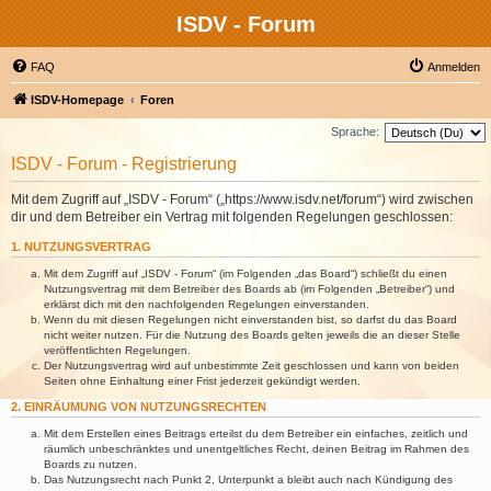
ISDV - Forum
FAQ
Anmelden
ISDV-Homepage
Foren
Sprache:
ISDV - Forum - Registrierung
Mit dem Zugriff auf „ISDV - Forum“ („https://www.isdv.net/forum“) wird zwischen
dir und dem Betreiber ein Vertrag mit folgenden Regelungen geschlossen:
1. NUTZUNGSVERTRAG
Mit dem Zugriff auf „ISDV - Forum“ (im Folgenden „das Board“) schließt du einen
Nutzungsvertrag mit dem Betreiber des Boards ab (im Folgenden „Betreiber“) und
erklärst dich mit den nachfolgenden Regelungen einverstanden.
Wenn du mit diesen Regelungen nicht einverstanden bist, so darfst du das Board
nicht weiter nutzen. Für die Nutzung des Boards gelten jeweils die an dieser Stelle
veröffentlichten Regelungen.
Der Nutzungsvertrag wird auf unbestimmte Zeit geschlossen und kann von beiden
Seiten ohne Einhaltung einer Frist jederzeit gekündigt werden.
2. EINRÄUMUNG VON NUTZUNGSRECHTEN
Mit dem Erstellen eines Beitrags erteilst du dem Betreiber ein einfaches, zeitlich und
räumlich unbeschränktes und unentgeltliches Recht, deinen Beitrag im Rahmen des
Boards zu nutzen.
Das Nutzungsrecht nach Punkt 2, Unterpunkt a bleibt auch nach Kündigung des