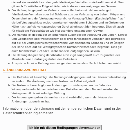
die auf ein vorsätzliches oder grob fahrlässiges Verhalten zurückzuführen sind. Dies
gilt auch für mittelbare Folgeschäden wie insbesondere entgangenen Gewinn.
Die Haftung ist gegenüber Verbrauchern außer bei vorsätzlichem oder grob
fahrlässigem Verhalten oder bei Schäden aus der Verletzung von Leben, Körper und
Gesundheit und der Verletzung wesentlicher Vertragspflichten (Kardinalpflichten) auf
die bei Vertragsschluss typischerweise vorhersehbaren Schäden und im übrigen der
Höhe nach auf die vertragstypischen Durchschnittsschäden begrenzt. Dies gilt auch
für mittelbare Folgeschäden wie insbesondere entgangenen Gewinn.
Die Haftung ist gegenüber Unternehmern außer bei der Verletzung von Leben, Körper
und Gesundheit oder vorsätzlichem oder grob fahrlässigem Verhalten des Betreibers
auf die bei Vertragsschluss typischerweise vorhersehbaren Schäden und im Übrigen
der Höhe nach auf die vertragstypischen Durchschnittsschäden begrenzt. Dies gilt
auch für mittelbare Schäden, insbesondere entgangenen Gewinn.
Die Haftungsbegrenzung der Absätze a bis c gilt sinngemäß auch zugunsten der
Mitarbeiter und Erfüllungsgehilfen des Betreibers.
Ansprüche für eine Haftung aus zwingendem nationalem Recht bleiben unberührt.
6. ÄNDERUNGSVORBEHALT
Der Betreiber ist berechtigt, die Nutzungsbedingungen und die Datenschutzerklärung
zu ändern. Die Änderung wird dem Nutzer per E-Mail mitgeteilt.
Der Nutzer ist berechtigt, den Änderungen zu widersprechen. Im Falle des
Widerspruchs erlischt das zwischen dem Betreiber und dem Nutzer bestehende
Vertragsverhältnis mit sofortiger Wirkung.
Die Änderungen gelten als anerkannt und verbindlich, wenn der Nutzer den
Änderungen zugestimmt hat.
Informationen über den Umgang mit deinen persönlichen Daten sind in der
Datenschutzerklärung enthalten.