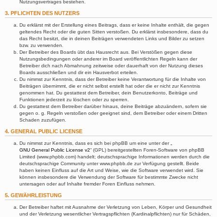
Nutzungsvertrages bestehen.
3. PFLICHTEN DES NUTZERS
Du erklärst mit der Erstellung eines Beitrags, dass er keine Inhalte enthält, die gegen
geltendes Recht oder die guten Sitten verstoßen. Du erklärst insbesondere, dass du
das Recht besitzt, die in deinen Beiträgen verwendeten Links und Bilder zu setzen
bzw. zu verwenden.
Der Betreiber des Boards übt das Hausrecht aus. Bei Verstößen gegen diese
Nutzungsbedingungen oder anderer im Board veröffentlichten Regeln kann der
Betreiber dich nach Abmahnung zeitweise oder dauerhaft von der Nutzung dieses
Boards ausschließen und dir ein Hausverbot erteilen.
Du nimmst zur Kenntnis, dass der Betreiber keine Verantwortung für die Inhalte von
Beiträgen übernimmt, die er nicht selbst erstellt hat oder die er nicht zur Kenntnis
genommen hat. Du gestattest dem Betreiber, dein Benutzerkonto, Beiträge und
Funktionen jederzeit zu löschen oder zu sperren.
Du gestattest dem Betreiber darüber hinaus, deine Beiträge abzuändern, sofern sie
gegen o. g. Regeln verstoßen oder geeignet sind, dem Betreiber oder einem Dritten
Schaden zuzufügen.
4. GENERAL PUBLIC LICENSE
Du nimmst zur Kenntnis, dass es sich bei phpBB um eine unter der „
GNU General Public License v2
“ (GPL) bereitgestellten Foren-Software von phpBB
Limited (www.phpbb.com) handelt; deutschsprachige Informationen werden durch die
deutschsprachige Community unter www.phpbb.de zur Verfügung gestellt. Beide
haben keinen Einfluss auf die Art und Weise, wie die Software verwendet wird. Sie
können insbesondere die Verwendung der Software für bestimmte Zwecke nicht
untersagen oder auf Inhalte fremder Foren Einfluss nehmen.
5. GEWÄHRLEISTUNG
Der Betreiber haftet mit Ausnahme der Verletzung von Leben, Körper und Gesundheit
und der Verletzung wesentlicher Vertragspflichten (Kardinalpflichten) nur für Schäden,