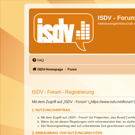
ISDV - Foru
Interessengemeinschaft de
FAQ
ISDV-Homepage
Foren
ISDV - Forum - Registrierung
Mit dem Zugriff auf „ISDV - Forum“ („https://www.isdv.net/foru
1. NUTZUNGSVERTRAG
Mit dem Zugriff auf „ISDV - Forum“ (im Folgenden „das Board“) sch
Wenn du mit diesen Regelungen nicht einverstanden bist, so darfst 
Der Nutzungsvertrag wird auf unbestimmte Zeit geschlossen und kan
2. EINRÄUMUNG VON NUTZUNGSRECHTEN