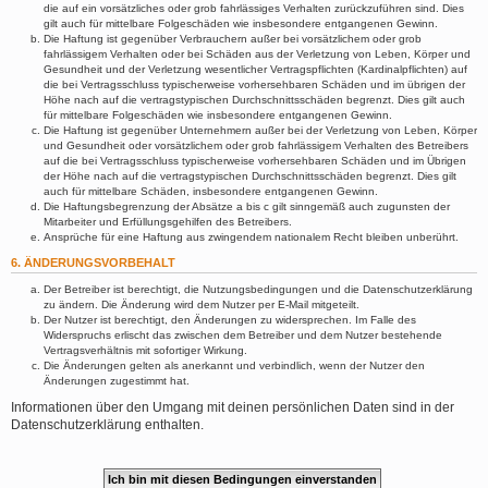
die auf ein vorsätzliches oder grob fahrlässiges Verhalten zurückzuführen sind. Dies
gilt auch für mittelbare Folgeschäden wie insbesondere entgangenen Gewinn.
Die Haftung ist gegenüber Verbrauchern außer bei vorsätzlichem oder grob
fahrlässigem Verhalten oder bei Schäden aus der Verletzung von Leben, Körper und
Gesundheit und der Verletzung wesentlicher Vertragspflichten (Kardinalpflichten) auf
die bei Vertragsschluss typischerweise vorhersehbaren Schäden und im übrigen der
Höhe nach auf die vertragstypischen Durchschnittsschäden begrenzt. Dies gilt auch
für mittelbare Folgeschäden wie insbesondere entgangenen Gewinn.
Die Haftung ist gegenüber Unternehmern außer bei der Verletzung von Leben, Körper
und Gesundheit oder vorsätzlichem oder grob fahrlässigem Verhalten des Betreibers
auf die bei Vertragsschluss typischerweise vorhersehbaren Schäden und im Übrigen
der Höhe nach auf die vertragstypischen Durchschnittsschäden begrenzt. Dies gilt
auch für mittelbare Schäden, insbesondere entgangenen Gewinn.
Die Haftungsbegrenzung der Absätze a bis c gilt sinngemäß auch zugunsten der
Mitarbeiter und Erfüllungsgehilfen des Betreibers.
Ansprüche für eine Haftung aus zwingendem nationalem Recht bleiben unberührt.
6. ÄNDERUNGSVORBEHALT
Der Betreiber ist berechtigt, die Nutzungsbedingungen und die Datenschutzerklärung
zu ändern. Die Änderung wird dem Nutzer per E-Mail mitgeteilt.
Der Nutzer ist berechtigt, den Änderungen zu widersprechen. Im Falle des
Widerspruchs erlischt das zwischen dem Betreiber und dem Nutzer bestehende
Vertragsverhältnis mit sofortiger Wirkung.
Die Änderungen gelten als anerkannt und verbindlich, wenn der Nutzer den
Änderungen zugestimmt hat.
Informationen über den Umgang mit deinen persönlichen Daten sind in der
Datenschutzerklärung enthalten.