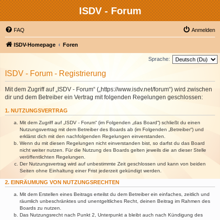
ISDV - Forum
FAQ
Anmelden
ISDV-Homepage
Foren
Sprache:
ISDV - Forum - Registrierung
Mit dem Zugriff auf „ISDV - Forum“ („https://www.isdv.net/forum“) wird zwischen
dir und dem Betreiber ein Vertrag mit folgenden Regelungen geschlossen:
1. NUTZUNGSVERTRAG
Mit dem Zugriff auf „ISDV - Forum“ (im Folgenden „das Board“) schließt du einen
Nutzungsvertrag mit dem Betreiber des Boards ab (im Folgenden „Betreiber“) und
erklärst dich mit den nachfolgenden Regelungen einverstanden.
Wenn du mit diesen Regelungen nicht einverstanden bist, so darfst du das Board
nicht weiter nutzen. Für die Nutzung des Boards gelten jeweils die an dieser Stelle
veröffentlichten Regelungen.
Der Nutzungsvertrag wird auf unbestimmte Zeit geschlossen und kann von beiden
Seiten ohne Einhaltung einer Frist jederzeit gekündigt werden.
2. EINRÄUMUNG VON NUTZUNGSRECHTEN
Mit dem Erstellen eines Beitrags erteilst du dem Betreiber ein einfaches, zeitlich und
räumlich unbeschränktes und unentgeltliches Recht, deinen Beitrag im Rahmen des
Boards zu nutzen.
Das Nutzungsrecht nach Punkt 2, Unterpunkt a bleibt auch nach Kündigung des