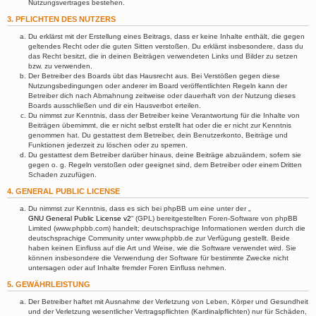
Nutzungsvertrages bestehen.
3. PFLICHTEN DES NUTZERS
Du erklärst mit der Erstellung eines Beitrags, dass er keine Inhalte enthält, die gegen
geltendes Recht oder die guten Sitten verstoßen. Du erklärst insbesondere, dass du
das Recht besitzt, die in deinen Beiträgen verwendeten Links und Bilder zu setzen
bzw. zu verwenden.
Der Betreiber des Boards übt das Hausrecht aus. Bei Verstößen gegen diese
Nutzungsbedingungen oder anderer im Board veröffentlichten Regeln kann der
Betreiber dich nach Abmahnung zeitweise oder dauerhaft von der Nutzung dieses
Boards ausschließen und dir ein Hausverbot erteilen.
Du nimmst zur Kenntnis, dass der Betreiber keine Verantwortung für die Inhalte von
Beiträgen übernimmt, die er nicht selbst erstellt hat oder die er nicht zur Kenntnis
genommen hat. Du gestattest dem Betreiber, dein Benutzerkonto, Beiträge und
Funktionen jederzeit zu löschen oder zu sperren.
Du gestattest dem Betreiber darüber hinaus, deine Beiträge abzuändern, sofern sie
gegen o. g. Regeln verstoßen oder geeignet sind, dem Betreiber oder einem Dritten
Schaden zuzufügen.
4. GENERAL PUBLIC LICENSE
Du nimmst zur Kenntnis, dass es sich bei phpBB um eine unter der „
GNU General Public License v2
“ (GPL) bereitgestellten Foren-Software von phpBB
Limited (www.phpbb.com) handelt; deutschsprachige Informationen werden durch die
deutschsprachige Community unter www.phpbb.de zur Verfügung gestellt. Beide
haben keinen Einfluss auf die Art und Weise, wie die Software verwendet wird. Sie
können insbesondere die Verwendung der Software für bestimmte Zwecke nicht
untersagen oder auf Inhalte fremder Foren Einfluss nehmen.
5. GEWÄHRLEISTUNG
Der Betreiber haftet mit Ausnahme der Verletzung von Leben, Körper und Gesundheit
und der Verletzung wesentlicher Vertragspflichten (Kardinalpflichten) nur für Schäden,