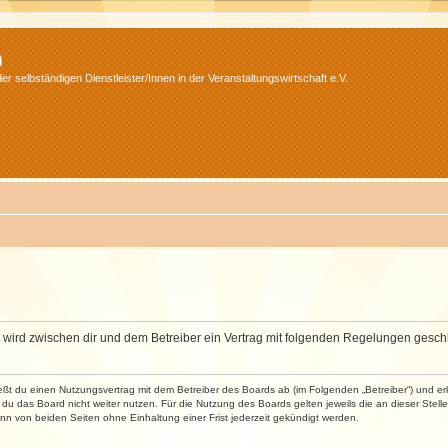
m
r selbständigen Dienstleister/Innen in der Veranstaltungswirtschaft e.V.
m“) wird zwischen dir und dem Betreiber ein Vertrag mit folgenden Regelungen gesch
ließt du einen Nutzungsvertrag mit dem Betreiber des Boards ab (im Folgenden „Betreiber“) und 
du das Board nicht weiter nutzen. Für die Nutzung des Boards gelten jeweils die an dieser Stell
n von beiden Seiten ohne Einhaltung einer Frist jederzeit gekündigt werden.