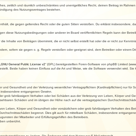
faches, zeitlich und räumlich unbeschränktes und unentgeltliches Recht, deinen Beitrag im Rahme
Kündigung des Nutzungsvertrages bestehen.
e enthält, die gegen geltendes Recht oder die guten Sitten verstoßen. Du erklärst insbesondere, 
egen diese Nutzungsbedingungen oder anderer im Board veröffentlichten Regeln kann der Betre
die Inhalte von Beiträgen übernimmt, die er nicht selbst erstellt hat oder die er nicht zur Kenn
ndern, sofern sie gegen o. g. Regeln verstoßen oder geeignet sind, dem Betreiber oder einem D
„
GNU General Public License v2
“ (GPL) bereitgestellten Foren-Software von phpBB Limited (ww
ellt. Beide haben keinen Einfluss auf die Art und Weise, wie die Software verwendet wird. Si
 und Gesundheit und der Verletzung wesentlicher Vertragspflichten (Kardinalpflichten) nur für Sc
wie insbesondere entgangenen Gewinn.
der grob fahrlässigem Verhalten oder bei Schäden aus der Verletzung von Leben, Körper und Ges
rhersehbaren Schäden und im übrigen der Höhe nach auf die vertragstypischen Durchschnittsschäde
von Leben, Körper und Gesundheit oder vorsätzlichem oder grob fahrlässigem Verhalten des Betr
Durchschnittsschäden begrenzt. Dies gilt auch für mittelbare Schäden, insbesondere entgangen
gunsten der Mitarbeiter und Erfüllungsgehilfen des Betreibers.
ben unberührt.
enschutzerklärung zu ändern. Die Änderung wird dem Nutzer per E-Mail mitgeteilt.