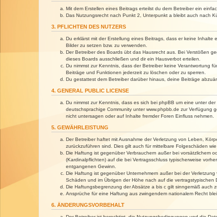
Mit dem Erstellen eines Beitrags erteilst du dem Betreiber ein ein
Das Nutzungsrecht nach Punkt 2, Unterpunkt a bleibt auch nach 
3. PFLICHTEN DES NUTZERS
Du erklärst mit der Erstellung eines Beitrags, dass er keine Inhalt
Bilder zu setzen bzw. zu verwenden.
Der Betreiber des Boards übt das Hausrecht aus. Bei Verstößen g
dieses Boards ausschließen und dir ein Hausverbot erteilen.
Du nimmst zur Kenntnis, dass der Betreiber keine Verantwortung für 
Beiträge und Funktionen jederzeit zu löschen oder zu sperren.
Du gestattest dem Betreiber darüber hinaus, deine Beiträge abzuä
4. GENERAL PUBLIC LICENSE
Du nimmst zur Kenntnis, dass es sich bei phpBB um eine unter der 
deutschsprachige Community unter www.phpbb.de zur Verfügung gest
nicht untersagen oder auf Inhalte fremder Foren Einfluss nehmen.
5. GEWÄHRLEISTUNG
Der Betreiber haftet mit Ausnahme der Verletzung von Leben, Körper
zurückzuführen sind. Dies gilt auch für mittelbare Folgeschäden 
Die Haftung ist gegenüber Verbrauchern außer bei vorsätzlichem o
(Kardinalpflichten) auf die bei Vertragsschluss typischerweise vo
entgangenen Gewinn.
Die Haftung ist gegenüber Unternehmern außer bei der Verletzung 
Schäden und im Übrigen der Höhe nach auf die vertragstypischen 
Die Haftungsbegrenzung der Absätze a bis c gilt sinngemäß auch zu
Ansprüche für eine Haftung aus zwingendem nationalem Recht blei
6. ÄNDERUNGSVORBEHALT
Der Betreiber ist berechtigt, die Nutzungsbedingungen und die Dat