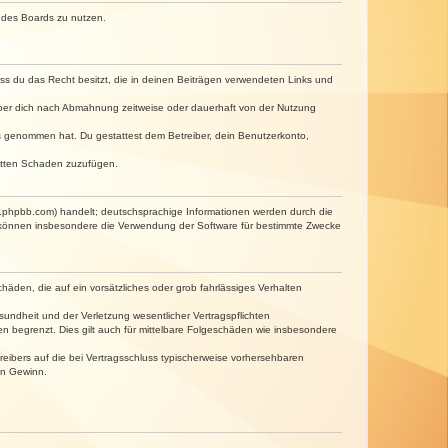
n des Boards zu nutzen.
dass du das Recht besitzt, die in deinen Beiträgen verwendeten Links und
iber dich nach Abmahnung zeitweise oder dauerhaft von der Nutzung
tnis genommen hat. Du gestattest dem Betreiber, dein Benutzerkonto,
ritten Schaden zuzufügen.
w.phpbb.com) handelt; deutschsprachige Informationen werden durch die
e können insbesondere die Verwendung der Software für bestimmte Zwecke
häden, die auf ein vorsätzliches oder grob fahrlässiges Verhalten
undheit und der Verletzung wesentlicher Vertragspflichten
n begrenzt. Dies gilt auch für mittelbare Folgeschäden wie insbesondere
eibers auf die bei Vertragsschluss typischerweise vorhersehbaren
en Gewinn.