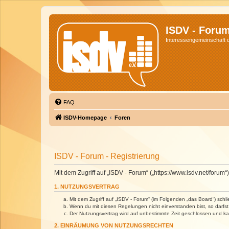
ISDV - Foru
Interessengemeinschaft de
FAQ
ISDV-Homepage
Foren
ISDV - Forum - Registrierung
Mit dem Zugriff auf „ISDV - Forum“ („https://www.isdv.net/foru
1. NUTZUNGSVERTRAG
Mit dem Zugriff auf „ISDV - Forum“ (im Folgenden „das Board“) sch
Wenn du mit diesen Regelungen nicht einverstanden bist, so darfst 
Der Nutzungsvertrag wird auf unbestimmte Zeit geschlossen und kan
2. EINRÄUMUNG VON NUTZUNGSRECHTEN