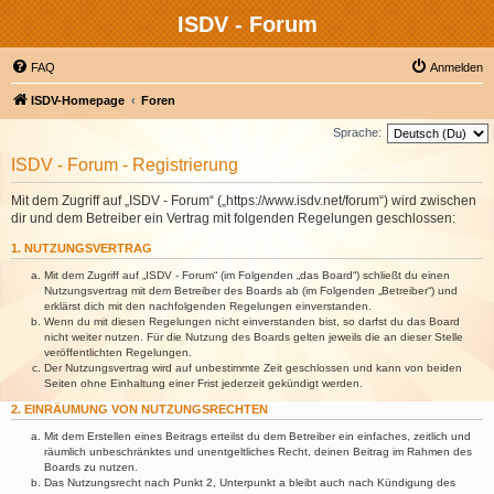
ISDV - Forum
FAQ
Anmelden
ISDV-Homepage
Foren
Sprache:
ISDV - Forum - Registrierung
Mit dem Zugriff auf „ISDV - Forum“ („https://www.isdv.net/forum“) wird zwischen
dir und dem Betreiber ein Vertrag mit folgenden Regelungen geschlossen:
1. NUTZUNGSVERTRAG
Mit dem Zugriff auf „ISDV - Forum“ (im Folgenden „das Board“) schließt du einen
Nutzungsvertrag mit dem Betreiber des Boards ab (im Folgenden „Betreiber“) und
erklärst dich mit den nachfolgenden Regelungen einverstanden.
Wenn du mit diesen Regelungen nicht einverstanden bist, so darfst du das Board
nicht weiter nutzen. Für die Nutzung des Boards gelten jeweils die an dieser Stelle
veröffentlichten Regelungen.
Der Nutzungsvertrag wird auf unbestimmte Zeit geschlossen und kann von beiden
Seiten ohne Einhaltung einer Frist jederzeit gekündigt werden.
2. EINRÄUMUNG VON NUTZUNGSRECHTEN
Mit dem Erstellen eines Beitrags erteilst du dem Betreiber ein einfaches, zeitlich und
räumlich unbeschränktes und unentgeltliches Recht, deinen Beitrag im Rahmen des
Boards zu nutzen.
Das Nutzungsrecht nach Punkt 2, Unterpunkt a bleibt auch nach Kündigung des