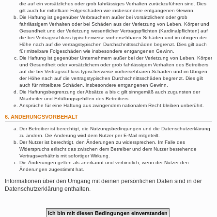
die auf ein vorsätzliches oder grob fahrlässiges Verhalten zurückzuführen sind. Dies
gilt auch für mittelbare Folgeschäden wie insbesondere entgangenen Gewinn.
Die Haftung ist gegenüber Verbrauchern außer bei vorsätzlichem oder grob
fahrlässigem Verhalten oder bei Schäden aus der Verletzung von Leben, Körper und
Gesundheit und der Verletzung wesentlicher Vertragspflichten (Kardinalpflichten) auf
die bei Vertragsschluss typischerweise vorhersehbaren Schäden und im übrigen der
Höhe nach auf die vertragstypischen Durchschnittsschäden begrenzt. Dies gilt auch
für mittelbare Folgeschäden wie insbesondere entgangenen Gewinn.
Die Haftung ist gegenüber Unternehmern außer bei der Verletzung von Leben, Körper
und Gesundheit oder vorsätzlichem oder grob fahrlässigem Verhalten des Betreibers
auf die bei Vertragsschluss typischerweise vorhersehbaren Schäden und im Übrigen
der Höhe nach auf die vertragstypischen Durchschnittsschäden begrenzt. Dies gilt
auch für mittelbare Schäden, insbesondere entgangenen Gewinn.
Die Haftungsbegrenzung der Absätze a bis c gilt sinngemäß auch zugunsten der
Mitarbeiter und Erfüllungsgehilfen des Betreibers.
Ansprüche für eine Haftung aus zwingendem nationalem Recht bleiben unberührt.
6. ÄNDERUNGSVORBEHALT
Der Betreiber ist berechtigt, die Nutzungsbedingungen und die Datenschutzerklärung
zu ändern. Die Änderung wird dem Nutzer per E-Mail mitgeteilt.
Der Nutzer ist berechtigt, den Änderungen zu widersprechen. Im Falle des
Widerspruchs erlischt das zwischen dem Betreiber und dem Nutzer bestehende
Vertragsverhältnis mit sofortiger Wirkung.
Die Änderungen gelten als anerkannt und verbindlich, wenn der Nutzer den
Änderungen zugestimmt hat.
Informationen über den Umgang mit deinen persönlichen Daten sind in der
Datenschutzerklärung enthalten.