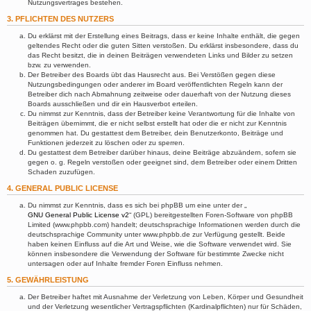
Nutzungsvertrages bestehen.
3. PFLICHTEN DES NUTZERS
Du erklärst mit der Erstellung eines Beitrags, dass er keine Inhalte enthält, die gegen
geltendes Recht oder die guten Sitten verstoßen. Du erklärst insbesondere, dass du
das Recht besitzt, die in deinen Beiträgen verwendeten Links und Bilder zu setzen
bzw. zu verwenden.
Der Betreiber des Boards übt das Hausrecht aus. Bei Verstößen gegen diese
Nutzungsbedingungen oder anderer im Board veröffentlichten Regeln kann der
Betreiber dich nach Abmahnung zeitweise oder dauerhaft von der Nutzung dieses
Boards ausschließen und dir ein Hausverbot erteilen.
Du nimmst zur Kenntnis, dass der Betreiber keine Verantwortung für die Inhalte von
Beiträgen übernimmt, die er nicht selbst erstellt hat oder die er nicht zur Kenntnis
genommen hat. Du gestattest dem Betreiber, dein Benutzerkonto, Beiträge und
Funktionen jederzeit zu löschen oder zu sperren.
Du gestattest dem Betreiber darüber hinaus, deine Beiträge abzuändern, sofern sie
gegen o. g. Regeln verstoßen oder geeignet sind, dem Betreiber oder einem Dritten
Schaden zuzufügen.
4. GENERAL PUBLIC LICENSE
Du nimmst zur Kenntnis, dass es sich bei phpBB um eine unter der „
GNU General Public License v2
“ (GPL) bereitgestellten Foren-Software von phpBB
Limited (www.phpbb.com) handelt; deutschsprachige Informationen werden durch die
deutschsprachige Community unter www.phpbb.de zur Verfügung gestellt. Beide
haben keinen Einfluss auf die Art und Weise, wie die Software verwendet wird. Sie
können insbesondere die Verwendung der Software für bestimmte Zwecke nicht
untersagen oder auf Inhalte fremder Foren Einfluss nehmen.
5. GEWÄHRLEISTUNG
Der Betreiber haftet mit Ausnahme der Verletzung von Leben, Körper und Gesundheit
und der Verletzung wesentlicher Vertragspflichten (Kardinalpflichten) nur für Schäden,