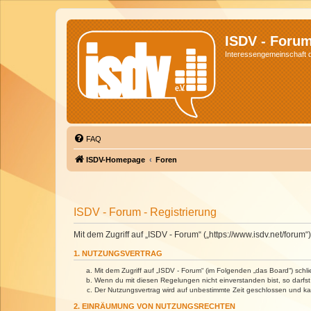
ISDV - Foru
Interessengemeinschaft de
FAQ
ISDV-Homepage
Foren
ISDV - Forum - Registrierung
Mit dem Zugriff auf „ISDV - Forum“ („https://www.isdv.net/foru
1. NUTZUNGSVERTRAG
Mit dem Zugriff auf „ISDV - Forum“ (im Folgenden „das Board“) sch
Wenn du mit diesen Regelungen nicht einverstanden bist, so darfst 
Der Nutzungsvertrag wird auf unbestimmte Zeit geschlossen und kan
2. EINRÄUMUNG VON NUTZUNGSRECHTEN