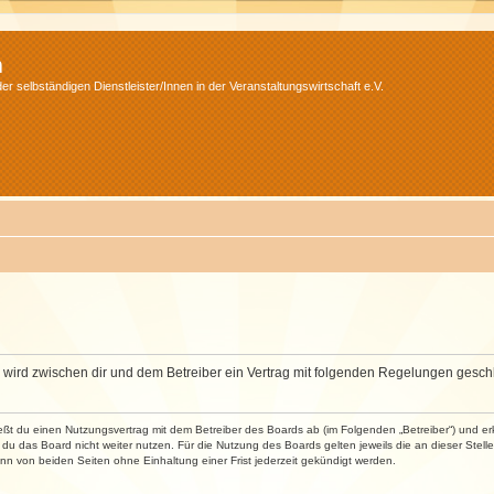
m
r selbständigen Dienstleister/Innen in der Veranstaltungswirtschaft e.V.
m“) wird zwischen dir und dem Betreiber ein Vertrag mit folgenden Regelungen gesch
ließt du einen Nutzungsvertrag mit dem Betreiber des Boards ab (im Folgenden „Betreiber“) und 
du das Board nicht weiter nutzen. Für die Nutzung des Boards gelten jeweils die an dieser Stell
n von beiden Seiten ohne Einhaltung einer Frist jederzeit gekündigt werden.