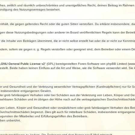
faches, zeitlich und räumlich unbeschränktes und unentgeltliches Recht, deinen Beitrag im Rahme
Kündigung des Nutzungsvertrages bestehen.
e enthält, die gegen geltendes Recht oder die guten Sitten verstoßen. Du erklärst insbesondere, 
egen diese Nutzungsbedingungen oder anderer im Board veröffentlichten Regeln kann der Betre
die Inhalte von Beiträgen übernimmt, die er nicht selbst erstellt hat oder die er nicht zur Kenn
ndern, sofern sie gegen o. g. Regeln verstoßen oder geeignet sind, dem Betreiber oder einem D
„
GNU General Public License v2
“ (GPL) bereitgestellten Foren-Software von phpBB Limited (ww
ellt. Beide haben keinen Einfluss auf die Art und Weise, wie die Software verwendet wird. Si
 und Gesundheit und der Verletzung wesentlicher Vertragspflichten (Kardinalpflichten) nur für Sc
wie insbesondere entgangenen Gewinn.
der grob fahrlässigem Verhalten oder bei Schäden aus der Verletzung von Leben, Körper und Ges
rhersehbaren Schäden und im übrigen der Höhe nach auf die vertragstypischen Durchschnittsschäde
von Leben, Körper und Gesundheit oder vorsätzlichem oder grob fahrlässigem Verhalten des Betr
Durchschnittsschäden begrenzt. Dies gilt auch für mittelbare Schäden, insbesondere entgangen
gunsten der Mitarbeiter und Erfüllungsgehilfen des Betreibers.
ben unberührt.
enschutzerklärung zu ändern. Die Änderung wird dem Nutzer per E-Mail mitgeteilt.