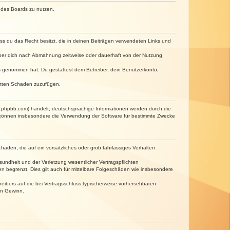
n des Boards zu nutzen.
dass du das Recht besitzt, die in deinen Beiträgen verwendeten Links und
iber dich nach Abmahnung zeitweise oder dauerhaft von der Nutzung
tnis genommen hat. Du gestattest dem Betreiber, dein Benutzerkonto,
ritten Schaden zuzufügen.
w.phpbb.com) handelt; deutschsprachige Informationen werden durch die
e können insbesondere die Verwendung der Software für bestimmte Zwecke
häden, die auf ein vorsätzliches oder grob fahrlässiges Verhalten
undheit und der Verletzung wesentlicher Vertragspflichten
n begrenzt. Dies gilt auch für mittelbare Folgeschäden wie insbesondere
eibers auf die bei Vertragsschluss typischerweise vorhersehbaren
en Gewinn.