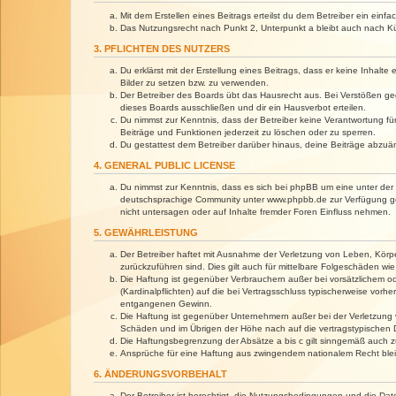
Mit dem Erstellen eines Beitrags erteilst du dem Betreiber ein ein
Das Nutzungsrecht nach Punkt 2, Unterpunkt a bleibt auch nach 
3. PFLICHTEN DES NUTZERS
Du erklärst mit der Erstellung eines Beitrags, dass er keine Inhalt
Bilder zu setzen bzw. zu verwenden.
Der Betreiber des Boards übt das Hausrecht aus. Bei Verstößen g
dieses Boards ausschließen und dir ein Hausverbot erteilen.
Du nimmst zur Kenntnis, dass der Betreiber keine Verantwortung für 
Beiträge und Funktionen jederzeit zu löschen oder zu sperren.
Du gestattest dem Betreiber darüber hinaus, deine Beiträge abzuä
4. GENERAL PUBLIC LICENSE
Du nimmst zur Kenntnis, dass es sich bei phpBB um eine unter der 
deutschsprachige Community unter www.phpbb.de zur Verfügung gest
nicht untersagen oder auf Inhalte fremder Foren Einfluss nehmen.
5. GEWÄHRLEISTUNG
Der Betreiber haftet mit Ausnahme der Verletzung von Leben, Körper
zurückzuführen sind. Dies gilt auch für mittelbare Folgeschäden 
Die Haftung ist gegenüber Verbrauchern außer bei vorsätzlichem o
(Kardinalpflichten) auf die bei Vertragsschluss typischerweise vo
entgangenen Gewinn.
Die Haftung ist gegenüber Unternehmern außer bei der Verletzung 
Schäden und im Übrigen der Höhe nach auf die vertragstypischen 
Die Haftungsbegrenzung der Absätze a bis c gilt sinngemäß auch zu
Ansprüche für eine Haftung aus zwingendem nationalem Recht blei
6. ÄNDERUNGSVORBEHALT
Der Betreiber ist berechtigt, die Nutzungsbedingungen und die Dat