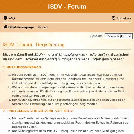
ISDV - Forum
FAQ
Anmelden
ISDV-Homepage
Foren
Sprache:
ISDV - Forum - Registrierung
Mit dem Zugriff auf „ISDV - Forum“ („https://www.isdv.net/forum“) wird zwischen
dir und dem Betreiber ein Vertrag mit folgenden Regelungen geschlossen:
1. NUTZUNGSVERTRAG
Mit dem Zugriff auf „ISDV - Forum“ (im Folgenden „das Board“) schließt du einen
Nutzungsvertrag mit dem Betreiber des Boards ab (im Folgenden „Betreiber“) und
erklärst dich mit den nachfolgenden Regelungen einverstanden.
Wenn du mit diesen Regelungen nicht einverstanden bist, so darfst du das Board
nicht weiter nutzen. Für die Nutzung des Boards gelten jeweils die an dieser Stelle
veröffentlichten Regelungen.
Der Nutzungsvertrag wird auf unbestimmte Zeit geschlossen und kann von beiden
Seiten ohne Einhaltung einer Frist jederzeit gekündigt werden.
2. EINRÄUMUNG VON NUTZUNGSRECHTEN
Mit dem Erstellen eines Beitrags erteilst du dem Betreiber ein einfaches, zeitlich und
räumlich unbeschränktes und unentgeltliches Recht, deinen Beitrag im Rahmen des
Boards zu nutzen.
Das Nutzungsrecht nach Punkt 2, Unterpunkt a bleibt auch nach Kündigung des