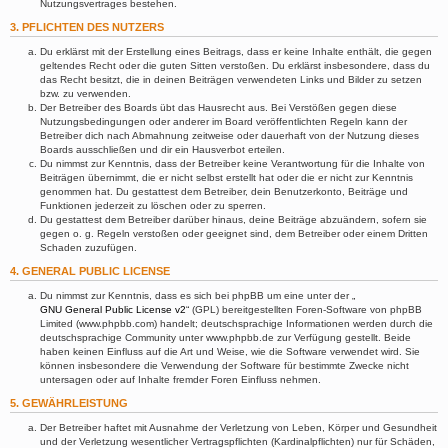
Nutzungsvertrages bestehen.
3. PFLICHTEN DES NUTZERS
Du erklärst mit der Erstellung eines Beitrags, dass er keine Inhalte enthält, die gegen
geltendes Recht oder die guten Sitten verstoßen. Du erklärst insbesondere, dass du
das Recht besitzt, die in deinen Beiträgen verwendeten Links und Bilder zu setzen
bzw. zu verwenden.
Der Betreiber des Boards übt das Hausrecht aus. Bei Verstößen gegen diese
Nutzungsbedingungen oder anderer im Board veröffentlichten Regeln kann der
Betreiber dich nach Abmahnung zeitweise oder dauerhaft von der Nutzung dieses
Boards ausschließen und dir ein Hausverbot erteilen.
Du nimmst zur Kenntnis, dass der Betreiber keine Verantwortung für die Inhalte von
Beiträgen übernimmt, die er nicht selbst erstellt hat oder die er nicht zur Kenntnis
genommen hat. Du gestattest dem Betreiber, dein Benutzerkonto, Beiträge und
Funktionen jederzeit zu löschen oder zu sperren.
Du gestattest dem Betreiber darüber hinaus, deine Beiträge abzuändern, sofern sie
gegen o. g. Regeln verstoßen oder geeignet sind, dem Betreiber oder einem Dritten
Schaden zuzufügen.
4. GENERAL PUBLIC LICENSE
Du nimmst zur Kenntnis, dass es sich bei phpBB um eine unter der „
GNU General Public License v2
“ (GPL) bereitgestellten Foren-Software von phpBB
Limited (www.phpbb.com) handelt; deutschsprachige Informationen werden durch die
deutschsprachige Community unter www.phpbb.de zur Verfügung gestellt. Beide
haben keinen Einfluss auf die Art und Weise, wie die Software verwendet wird. Sie
können insbesondere die Verwendung der Software für bestimmte Zwecke nicht
untersagen oder auf Inhalte fremder Foren Einfluss nehmen.
5. GEWÄHRLEISTUNG
Der Betreiber haftet mit Ausnahme der Verletzung von Leben, Körper und Gesundheit
und der Verletzung wesentlicher Vertragspflichten (Kardinalpflichten) nur für Schäden,