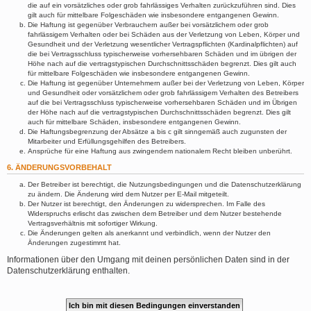
die auf ein vorsätzliches oder grob fahrlässiges Verhalten zurückzuführen sind. Dies
gilt auch für mittelbare Folgeschäden wie insbesondere entgangenen Gewinn.
Die Haftung ist gegenüber Verbrauchern außer bei vorsätzlichem oder grob
fahrlässigem Verhalten oder bei Schäden aus der Verletzung von Leben, Körper und
Gesundheit und der Verletzung wesentlicher Vertragspflichten (Kardinalpflichten) auf
die bei Vertragsschluss typischerweise vorhersehbaren Schäden und im übrigen der
Höhe nach auf die vertragstypischen Durchschnittsschäden begrenzt. Dies gilt auch
für mittelbare Folgeschäden wie insbesondere entgangenen Gewinn.
Die Haftung ist gegenüber Unternehmern außer bei der Verletzung von Leben, Körper
und Gesundheit oder vorsätzlichem oder grob fahrlässigem Verhalten des Betreibers
auf die bei Vertragsschluss typischerweise vorhersehbaren Schäden und im Übrigen
der Höhe nach auf die vertragstypischen Durchschnittsschäden begrenzt. Dies gilt
auch für mittelbare Schäden, insbesondere entgangenen Gewinn.
Die Haftungsbegrenzung der Absätze a bis c gilt sinngemäß auch zugunsten der
Mitarbeiter und Erfüllungsgehilfen des Betreibers.
Ansprüche für eine Haftung aus zwingendem nationalem Recht bleiben unberührt.
6. ÄNDERUNGSVORBEHALT
Der Betreiber ist berechtigt, die Nutzungsbedingungen und die Datenschutzerklärung
zu ändern. Die Änderung wird dem Nutzer per E-Mail mitgeteilt.
Der Nutzer ist berechtigt, den Änderungen zu widersprechen. Im Falle des
Widerspruchs erlischt das zwischen dem Betreiber und dem Nutzer bestehende
Vertragsverhältnis mit sofortiger Wirkung.
Die Änderungen gelten als anerkannt und verbindlich, wenn der Nutzer den
Änderungen zugestimmt hat.
Informationen über den Umgang mit deinen persönlichen Daten sind in der
Datenschutzerklärung enthalten.