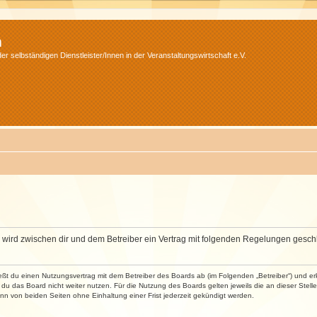
m
r selbständigen Dienstleister/Innen in der Veranstaltungswirtschaft e.V.
m“) wird zwischen dir und dem Betreiber ein Vertrag mit folgenden Regelungen gesch
ließt du einen Nutzungsvertrag mit dem Betreiber des Boards ab (im Folgenden „Betreiber“) und 
du das Board nicht weiter nutzen. Für die Nutzung des Boards gelten jeweils die an dieser Stell
n von beiden Seiten ohne Einhaltung einer Frist jederzeit gekündigt werden.