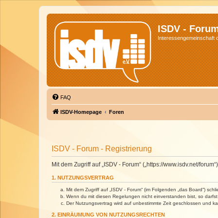
ISDV - Foru
Interessengemeinschaft de
FAQ
ISDV-Homepage
Foren
ISDV - Forum - Registrierung
Mit dem Zugriff auf „ISDV - Forum“ („https://www.isdv.net/foru
1. NUTZUNGSVERTRAG
Mit dem Zugriff auf „ISDV - Forum“ (im Folgenden „das Board“) sch
Wenn du mit diesen Regelungen nicht einverstanden bist, so darfst 
Der Nutzungsvertrag wird auf unbestimmte Zeit geschlossen und kan
2. EINRÄUMUNG VON NUTZUNGSRECHTEN