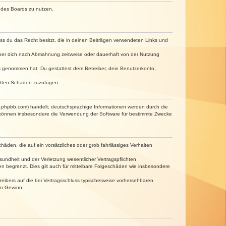
n des Boards zu nutzen.
dass du das Recht besitzt, die in deinen Beiträgen verwendeten Links und
iber dich nach Abmahnung zeitweise oder dauerhaft von der Nutzung
tnis genommen hat. Du gestattest dem Betreiber, dein Benutzerkonto,
ritten Schaden zuzufügen.
w.phpbb.com) handelt; deutschsprachige Informationen werden durch die
e können insbesondere die Verwendung der Software für bestimmte Zwecke
häden, die auf ein vorsätzliches oder grob fahrlässiges Verhalten
undheit und der Verletzung wesentlicher Vertragspflichten
n begrenzt. Dies gilt auch für mittelbare Folgeschäden wie insbesondere
eibers auf die bei Vertragsschluss typischerweise vorhersehbaren
en Gewinn.