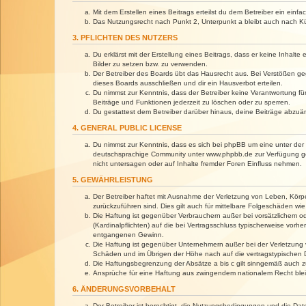
Mit dem Erstellen eines Beitrags erteilst du dem Betreiber ein ein
Das Nutzungsrecht nach Punkt 2, Unterpunkt a bleibt auch nach 
3. PFLICHTEN DES NUTZERS
Du erklärst mit der Erstellung eines Beitrags, dass er keine Inhalt
Bilder zu setzen bzw. zu verwenden.
Der Betreiber des Boards übt das Hausrecht aus. Bei Verstößen g
dieses Boards ausschließen und dir ein Hausverbot erteilen.
Du nimmst zur Kenntnis, dass der Betreiber keine Verantwortung für 
Beiträge und Funktionen jederzeit zu löschen oder zu sperren.
Du gestattest dem Betreiber darüber hinaus, deine Beiträge abzuä
4. GENERAL PUBLIC LICENSE
Du nimmst zur Kenntnis, dass es sich bei phpBB um eine unter der 
deutschsprachige Community unter www.phpbb.de zur Verfügung gest
nicht untersagen oder auf Inhalte fremder Foren Einfluss nehmen.
5. GEWÄHRLEISTUNG
Der Betreiber haftet mit Ausnahme der Verletzung von Leben, Körper
zurückzuführen sind. Dies gilt auch für mittelbare Folgeschäden 
Die Haftung ist gegenüber Verbrauchern außer bei vorsätzlichem o
(Kardinalpflichten) auf die bei Vertragsschluss typischerweise vo
entgangenen Gewinn.
Die Haftung ist gegenüber Unternehmern außer bei der Verletzung 
Schäden und im Übrigen der Höhe nach auf die vertragstypischen 
Die Haftungsbegrenzung der Absätze a bis c gilt sinngemäß auch zu
Ansprüche für eine Haftung aus zwingendem nationalem Recht blei
6. ÄNDERUNGSVORBEHALT
Der Betreiber ist berechtigt, die Nutzungsbedingungen und die Dat