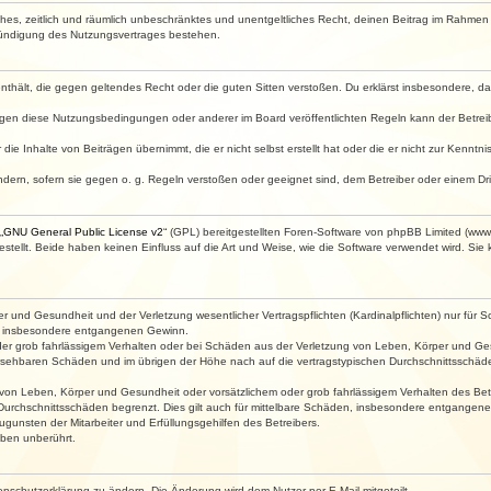
faches, zeitlich und räumlich unbeschränktes und unentgeltliches Recht, deinen Beitrag im Rahme
Kündigung des Nutzungsvertrages bestehen.
e enthält, die gegen geltendes Recht oder die guten Sitten verstoßen. Du erklärst insbesondere, 
egen diese Nutzungsbedingungen oder anderer im Board veröffentlichten Regeln kann der Betre
die Inhalte von Beiträgen übernimmt, die er nicht selbst erstellt hat oder die er nicht zur Kenn
ndern, sofern sie gegen o. g. Regeln verstoßen oder geeignet sind, dem Betreiber oder einem D
„
GNU General Public License v2
“ (GPL) bereitgestellten Foren-Software von phpBB Limited (ww
ellt. Beide haben keinen Einfluss auf die Art und Weise, wie die Software verwendet wird. Si
 und Gesundheit und der Verletzung wesentlicher Vertragspflichten (Kardinalpflichten) nur für Sc
wie insbesondere entgangenen Gewinn.
der grob fahrlässigem Verhalten oder bei Schäden aus der Verletzung von Leben, Körper und Ges
rhersehbaren Schäden und im übrigen der Höhe nach auf die vertragstypischen Durchschnittsschäde
von Leben, Körper und Gesundheit oder vorsätzlichem oder grob fahrlässigem Verhalten des Betr
Durchschnittsschäden begrenzt. Dies gilt auch für mittelbare Schäden, insbesondere entgangen
gunsten der Mitarbeiter und Erfüllungsgehilfen des Betreibers.
ben unberührt.
enschutzerklärung zu ändern. Die Änderung wird dem Nutzer per E-Mail mitgeteilt.