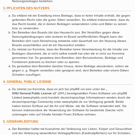
Nutzungsvertrages bestehen.
3. PFLICHTEN DES NUTZERS
Du erklärst mit der Erstellung eines Beitrags, dass er keine Inhalte enthält, die gegen
geltendes Recht oder die guten Sitten verstoßen. Du erklärst insbesondere, dass du
das Recht besitzt, die in deinen Beiträgen verwendeten Links und Bilder zu setzen
bzw. zu verwenden.
Der Betreiber des Boards übt das Hausrecht aus. Bei Verstößen gegen diese
Nutzungsbedingungen oder anderer im Board veröffentlichten Regeln kann der
Betreiber dich nach Abmahnung zeitweise oder dauerhaft von der Nutzung dieses
Boards ausschließen und dir ein Hausverbot erteilen.
Du nimmst zur Kenntnis, dass der Betreiber keine Verantwortung für die Inhalte von
Beiträgen übernimmt, die er nicht selbst erstellt hat oder die er nicht zur Kenntnis
genommen hat. Du gestattest dem Betreiber, dein Benutzerkonto, Beiträge und
Funktionen jederzeit zu löschen oder zu sperren.
Du gestattest dem Betreiber darüber hinaus, deine Beiträge abzuändern, sofern sie
gegen o. g. Regeln verstoßen oder geeignet sind, dem Betreiber oder einem Dritten
Schaden zuzufügen.
4. GENERAL PUBLIC LICENSE
Du nimmst zur Kenntnis, dass es sich bei phpBB um eine unter der „
GNU General Public License v2
“ (GPL) bereitgestellten Foren-Software von phpBB
Limited (www.phpbb.com) handelt; deutschsprachige Informationen werden durch die
deutschsprachige Community unter www.phpbb.de zur Verfügung gestellt. Beide
haben keinen Einfluss auf die Art und Weise, wie die Software verwendet wird. Sie
können insbesondere die Verwendung der Software für bestimmte Zwecke nicht
untersagen oder auf Inhalte fremder Foren Einfluss nehmen.
5. GEWÄHRLEISTUNG
Der Betreiber haftet mit Ausnahme der Verletzung von Leben, Körper und Gesundheit
und der Verletzung wesentlicher Vertragspflichten (Kardinalpflichten) nur für Schäden,