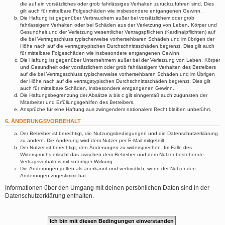
die auf ein vorsätzliches oder grob fahrlässiges Verhalten zurückzuführen sind. Dies
gilt auch für mittelbare Folgeschäden wie insbesondere entgangenen Gewinn.
Die Haftung ist gegenüber Verbrauchern außer bei vorsätzlichem oder grob
fahrlässigem Verhalten oder bei Schäden aus der Verletzung von Leben, Körper und
Gesundheit und der Verletzung wesentlicher Vertragspflichten (Kardinalpflichten) auf
die bei Vertragsschluss typischerweise vorhersehbaren Schäden und im übrigen der
Höhe nach auf die vertragstypischen Durchschnittsschäden begrenzt. Dies gilt auch
für mittelbare Folgeschäden wie insbesondere entgangenen Gewinn.
Die Haftung ist gegenüber Unternehmern außer bei der Verletzung von Leben, Körper
und Gesundheit oder vorsätzlichem oder grob fahrlässigem Verhalten des Betreibers
auf die bei Vertragsschluss typischerweise vorhersehbaren Schäden und im Übrigen
der Höhe nach auf die vertragstypischen Durchschnittsschäden begrenzt. Dies gilt
auch für mittelbare Schäden, insbesondere entgangenen Gewinn.
Die Haftungsbegrenzung der Absätze a bis c gilt sinngemäß auch zugunsten der
Mitarbeiter und Erfüllungsgehilfen des Betreibers.
Ansprüche für eine Haftung aus zwingendem nationalem Recht bleiben unberührt.
6. ÄNDERUNGSVORBEHALT
Der Betreiber ist berechtigt, die Nutzungsbedingungen und die Datenschutzerklärung
zu ändern. Die Änderung wird dem Nutzer per E-Mail mitgeteilt.
Der Nutzer ist berechtigt, den Änderungen zu widersprechen. Im Falle des
Widerspruchs erlischt das zwischen dem Betreiber und dem Nutzer bestehende
Vertragsverhältnis mit sofortiger Wirkung.
Die Änderungen gelten als anerkannt und verbindlich, wenn der Nutzer den
Änderungen zugestimmt hat.
Informationen über den Umgang mit deinen persönlichen Daten sind in der
Datenschutzerklärung enthalten.