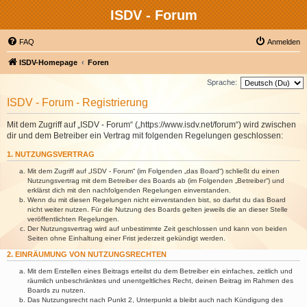
ISDV - Forum
FAQ
Anmelden
ISDV-Homepage
Foren
Sprache:
ISDV - Forum - Registrierung
Mit dem Zugriff auf „ISDV - Forum“ („https://www.isdv.net/forum“) wird zwischen
dir und dem Betreiber ein Vertrag mit folgenden Regelungen geschlossen:
1. NUTZUNGSVERTRAG
Mit dem Zugriff auf „ISDV - Forum“ (im Folgenden „das Board“) schließt du einen
Nutzungsvertrag mit dem Betreiber des Boards ab (im Folgenden „Betreiber“) und
erklärst dich mit den nachfolgenden Regelungen einverstanden.
Wenn du mit diesen Regelungen nicht einverstanden bist, so darfst du das Board
nicht weiter nutzen. Für die Nutzung des Boards gelten jeweils die an dieser Stelle
veröffentlichten Regelungen.
Der Nutzungsvertrag wird auf unbestimmte Zeit geschlossen und kann von beiden
Seiten ohne Einhaltung einer Frist jederzeit gekündigt werden.
2. EINRÄUMUNG VON NUTZUNGSRECHTEN
Mit dem Erstellen eines Beitrags erteilst du dem Betreiber ein einfaches, zeitlich und
räumlich unbeschränktes und unentgeltliches Recht, deinen Beitrag im Rahmen des
Boards zu nutzen.
Das Nutzungsrecht nach Punkt 2, Unterpunkt a bleibt auch nach Kündigung des