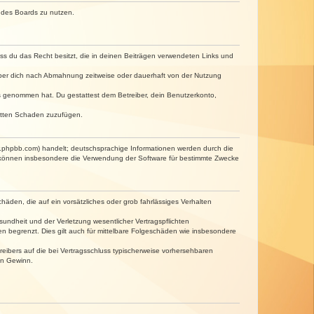
n des Boards zu nutzen.
dass du das Recht besitzt, die in deinen Beiträgen verwendeten Links und
iber dich nach Abmahnung zeitweise oder dauerhaft von der Nutzung
tnis genommen hat. Du gestattest dem Betreiber, dein Benutzerkonto,
ritten Schaden zuzufügen.
w.phpbb.com) handelt; deutschsprachige Informationen werden durch die
e können insbesondere die Verwendung der Software für bestimmte Zwecke
häden, die auf ein vorsätzliches oder grob fahrlässiges Verhalten
undheit und der Verletzung wesentlicher Vertragspflichten
n begrenzt. Dies gilt auch für mittelbare Folgeschäden wie insbesondere
eibers auf die bei Vertragsschluss typischerweise vorhersehbaren
en Gewinn.