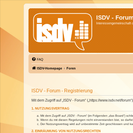
ISDV - Foru
Interessengemeinschaft de
FAQ
ISDV-Homepage
Foren
ISDV - Forum - Registrierung
Mit dem Zugriff auf „ISDV - Forum“ („https://www.isdv.net/foru
1. NUTZUNGSVERTRAG
Mit dem Zugriff auf „ISDV - Forum“ (im Folgenden „das Board“) sch
Wenn du mit diesen Regelungen nicht einverstanden bist, so darfst 
Der Nutzungsvertrag wird auf unbestimmte Zeit geschlossen und kan
2. EINRÄUMUNG VON NUTZUNGSRECHTEN