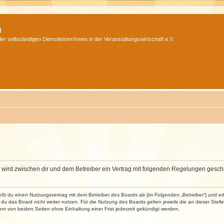
m
r selbständigen Dienstleister/Innen in der Veranstaltungswirtschaft e.V.
m“) wird zwischen dir und dem Betreiber ein Vertrag mit folgenden Regelungen gesch
ließt du einen Nutzungsvertrag mit dem Betreiber des Boards ab (im Folgenden „Betreiber“) und 
du das Board nicht weiter nutzen. Für die Nutzung des Boards gelten jeweils die an dieser Stell
n von beiden Seiten ohne Einhaltung einer Frist jederzeit gekündigt werden.