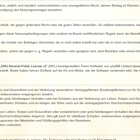
faches, zeitlich und räumlich unbeschränktes und unentgeltliches Recht, deinen Beitrag im Rahme
Kündigung des Nutzungsvertrages bestehen.
e enthält, die gegen geltendes Recht oder die guten Sitten verstoßen. Du erklärst insbesondere, 
egen diese Nutzungsbedingungen oder anderer im Board veröffentlichten Regeln kann der Betre
die Inhalte von Beiträgen übernimmt, die er nicht selbst erstellt hat oder die er nicht zur Kenn
ndern, sofern sie gegen o. g. Regeln verstoßen oder geeignet sind, dem Betreiber oder einem D
„
GNU General Public License v2
“ (GPL) bereitgestellten Foren-Software von phpBB Limited (ww
ellt. Beide haben keinen Einfluss auf die Art und Weise, wie die Software verwendet wird. Si
 und Gesundheit und der Verletzung wesentlicher Vertragspflichten (Kardinalpflichten) nur für Sc
wie insbesondere entgangenen Gewinn.
der grob fahrlässigem Verhalten oder bei Schäden aus der Verletzung von Leben, Körper und Ges
rhersehbaren Schäden und im übrigen der Höhe nach auf die vertragstypischen Durchschnittsschäde
von Leben, Körper und Gesundheit oder vorsätzlichem oder grob fahrlässigem Verhalten des Betr
Durchschnittsschäden begrenzt. Dies gilt auch für mittelbare Schäden, insbesondere entgangen
gunsten der Mitarbeiter und Erfüllungsgehilfen des Betreibers.
ben unberührt.
enschutzerklärung zu ändern. Die Änderung wird dem Nutzer per E-Mail mitgeteilt.