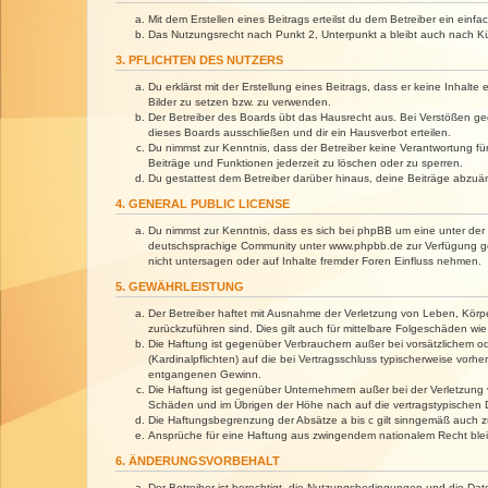
Mit dem Erstellen eines Beitrags erteilst du dem Betreiber ein ein
Das Nutzungsrecht nach Punkt 2, Unterpunkt a bleibt auch nach 
3. PFLICHTEN DES NUTZERS
Du erklärst mit der Erstellung eines Beitrags, dass er keine Inhalt
Bilder zu setzen bzw. zu verwenden.
Der Betreiber des Boards übt das Hausrecht aus. Bei Verstößen g
dieses Boards ausschließen und dir ein Hausverbot erteilen.
Du nimmst zur Kenntnis, dass der Betreiber keine Verantwortung für 
Beiträge und Funktionen jederzeit zu löschen oder zu sperren.
Du gestattest dem Betreiber darüber hinaus, deine Beiträge abzuä
4. GENERAL PUBLIC LICENSE
Du nimmst zur Kenntnis, dass es sich bei phpBB um eine unter der 
deutschsprachige Community unter www.phpbb.de zur Verfügung gest
nicht untersagen oder auf Inhalte fremder Foren Einfluss nehmen.
5. GEWÄHRLEISTUNG
Der Betreiber haftet mit Ausnahme der Verletzung von Leben, Körper
zurückzuführen sind. Dies gilt auch für mittelbare Folgeschäden 
Die Haftung ist gegenüber Verbrauchern außer bei vorsätzlichem o
(Kardinalpflichten) auf die bei Vertragsschluss typischerweise vo
entgangenen Gewinn.
Die Haftung ist gegenüber Unternehmern außer bei der Verletzung 
Schäden und im Übrigen der Höhe nach auf die vertragstypischen 
Die Haftungsbegrenzung der Absätze a bis c gilt sinngemäß auch zu
Ansprüche für eine Haftung aus zwingendem nationalem Recht blei
6. ÄNDERUNGSVORBEHALT
Der Betreiber ist berechtigt, die Nutzungsbedingungen und die Dat