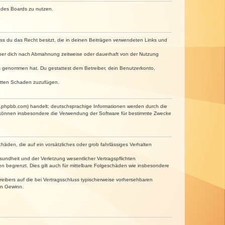
n des Boards zu nutzen.
dass du das Recht besitzt, die in deinen Beiträgen verwendeten Links und
iber dich nach Abmahnung zeitweise oder dauerhaft von der Nutzung
tnis genommen hat. Du gestattest dem Betreiber, dein Benutzerkonto,
ritten Schaden zuzufügen.
w.phpbb.com) handelt; deutschsprachige Informationen werden durch die
e können insbesondere die Verwendung der Software für bestimmte Zwecke
häden, die auf ein vorsätzliches oder grob fahrlässiges Verhalten
undheit und der Verletzung wesentlicher Vertragspflichten
n begrenzt. Dies gilt auch für mittelbare Folgeschäden wie insbesondere
eibers auf die bei Vertragsschluss typischerweise vorhersehbaren
en Gewinn.