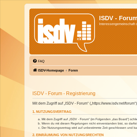
ISDV - Foru
Interessengemeinschaft de
FAQ
ISDV-Homepage
Foren
ISDV - Forum - Registrierung
Mit dem Zugriff auf „ISDV - Forum“ („https://www.isdv.net/foru
1. NUTZUNGSVERTRAG
Mit dem Zugriff auf „ISDV - Forum“ (im Folgenden „das Board“) sch
Wenn du mit diesen Regelungen nicht einverstanden bist, so darfst 
Der Nutzungsvertrag wird auf unbestimmte Zeit geschlossen und kan
2. EINRÄUMUNG VON NUTZUNGSRECHTEN