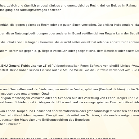
faches, zeitlich und räumlich unbeschränktes und unentgeltliches Recht, deinen Beitrag im Rahme
Kündigung des Nutzungsvertrages bestehen.
e enthält, die gegen geltendes Recht oder die guten Sitten verstoßen. Du erklärst insbesondere, 
egen diese Nutzungsbedingungen oder anderer im Board veröffentlichten Regeln kann der Betre
die Inhalte von Beiträgen übernimmt, die er nicht selbst erstellt hat oder die er nicht zur Kenn
ndern, sofern sie gegen o. g. Regeln verstoßen oder geeignet sind, dem Betreiber oder einem D
„
GNU General Public License v2
“ (GPL) bereitgestellten Foren-Software von phpBB Limited (ww
ellt. Beide haben keinen Einfluss auf die Art und Weise, wie die Software verwendet wird. Si
 und Gesundheit und der Verletzung wesentlicher Vertragspflichten (Kardinalpflichten) nur für Sc
wie insbesondere entgangenen Gewinn.
der grob fahrlässigem Verhalten oder bei Schäden aus der Verletzung von Leben, Körper und Ges
rhersehbaren Schäden und im übrigen der Höhe nach auf die vertragstypischen Durchschnittsschäde
von Leben, Körper und Gesundheit oder vorsätzlichem oder grob fahrlässigem Verhalten des Betr
Durchschnittsschäden begrenzt. Dies gilt auch für mittelbare Schäden, insbesondere entgangen
gunsten der Mitarbeiter und Erfüllungsgehilfen des Betreibers.
ben unberührt.
enschutzerklärung zu ändern. Die Änderung wird dem Nutzer per E-Mail mitgeteilt.