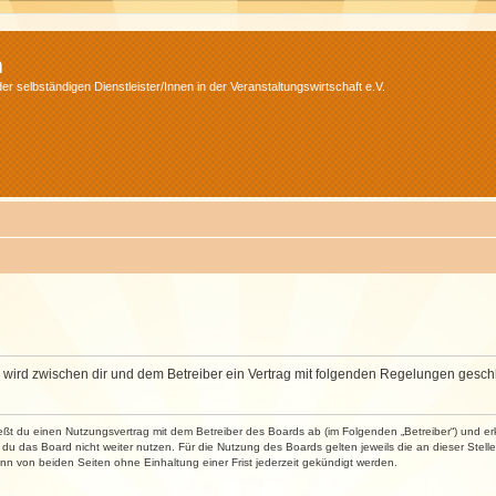
m
r selbständigen Dienstleister/Innen in der Veranstaltungswirtschaft e.V.
m“) wird zwischen dir und dem Betreiber ein Vertrag mit folgenden Regelungen gesch
ließt du einen Nutzungsvertrag mit dem Betreiber des Boards ab (im Folgenden „Betreiber“) und 
du das Board nicht weiter nutzen. Für die Nutzung des Boards gelten jeweils die an dieser Stell
n von beiden Seiten ohne Einhaltung einer Frist jederzeit gekündigt werden.