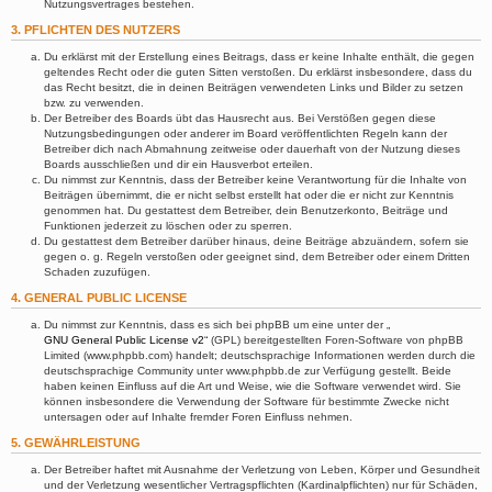
Nutzungsvertrages bestehen.
3. PFLICHTEN DES NUTZERS
Du erklärst mit der Erstellung eines Beitrags, dass er keine Inhalte enthält, die gegen
geltendes Recht oder die guten Sitten verstoßen. Du erklärst insbesondere, dass du
das Recht besitzt, die in deinen Beiträgen verwendeten Links und Bilder zu setzen
bzw. zu verwenden.
Der Betreiber des Boards übt das Hausrecht aus. Bei Verstößen gegen diese
Nutzungsbedingungen oder anderer im Board veröffentlichten Regeln kann der
Betreiber dich nach Abmahnung zeitweise oder dauerhaft von der Nutzung dieses
Boards ausschließen und dir ein Hausverbot erteilen.
Du nimmst zur Kenntnis, dass der Betreiber keine Verantwortung für die Inhalte von
Beiträgen übernimmt, die er nicht selbst erstellt hat oder die er nicht zur Kenntnis
genommen hat. Du gestattest dem Betreiber, dein Benutzerkonto, Beiträge und
Funktionen jederzeit zu löschen oder zu sperren.
Du gestattest dem Betreiber darüber hinaus, deine Beiträge abzuändern, sofern sie
gegen o. g. Regeln verstoßen oder geeignet sind, dem Betreiber oder einem Dritten
Schaden zuzufügen.
4. GENERAL PUBLIC LICENSE
Du nimmst zur Kenntnis, dass es sich bei phpBB um eine unter der „
GNU General Public License v2
“ (GPL) bereitgestellten Foren-Software von phpBB
Limited (www.phpbb.com) handelt; deutschsprachige Informationen werden durch die
deutschsprachige Community unter www.phpbb.de zur Verfügung gestellt. Beide
haben keinen Einfluss auf die Art und Weise, wie die Software verwendet wird. Sie
können insbesondere die Verwendung der Software für bestimmte Zwecke nicht
untersagen oder auf Inhalte fremder Foren Einfluss nehmen.
5. GEWÄHRLEISTUNG
Der Betreiber haftet mit Ausnahme der Verletzung von Leben, Körper und Gesundheit
und der Verletzung wesentlicher Vertragspflichten (Kardinalpflichten) nur für Schäden,