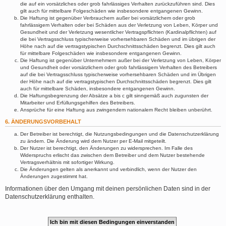
die auf ein vorsätzliches oder grob fahrlässiges Verhalten zurückzuführen sind. Dies
gilt auch für mittelbare Folgeschäden wie insbesondere entgangenen Gewinn.
Die Haftung ist gegenüber Verbrauchern außer bei vorsätzlichem oder grob
fahrlässigem Verhalten oder bei Schäden aus der Verletzung von Leben, Körper und
Gesundheit und der Verletzung wesentlicher Vertragspflichten (Kardinalpflichten) auf
die bei Vertragsschluss typischerweise vorhersehbaren Schäden und im übrigen der
Höhe nach auf die vertragstypischen Durchschnittsschäden begrenzt. Dies gilt auch
für mittelbare Folgeschäden wie insbesondere entgangenen Gewinn.
Die Haftung ist gegenüber Unternehmern außer bei der Verletzung von Leben, Körper
und Gesundheit oder vorsätzlichem oder grob fahrlässigem Verhalten des Betreibers
auf die bei Vertragsschluss typischerweise vorhersehbaren Schäden und im Übrigen
der Höhe nach auf die vertragstypischen Durchschnittsschäden begrenzt. Dies gilt
auch für mittelbare Schäden, insbesondere entgangenen Gewinn.
Die Haftungsbegrenzung der Absätze a bis c gilt sinngemäß auch zugunsten der
Mitarbeiter und Erfüllungsgehilfen des Betreibers.
Ansprüche für eine Haftung aus zwingendem nationalem Recht bleiben unberührt.
6. ÄNDERUNGSVORBEHALT
Der Betreiber ist berechtigt, die Nutzungsbedingungen und die Datenschutzerklärung
zu ändern. Die Änderung wird dem Nutzer per E-Mail mitgeteilt.
Der Nutzer ist berechtigt, den Änderungen zu widersprechen. Im Falle des
Widerspruchs erlischt das zwischen dem Betreiber und dem Nutzer bestehende
Vertragsverhältnis mit sofortiger Wirkung.
Die Änderungen gelten als anerkannt und verbindlich, wenn der Nutzer den
Änderungen zugestimmt hat.
Informationen über den Umgang mit deinen persönlichen Daten sind in der
Datenschutzerklärung enthalten.