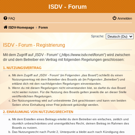
ISDV - Forum
FAQ
Anmelden
ISDV-Homepage
Foren
Sprache:
ISDV - Forum - Registrierung
Mit dem Zugriff auf „ISDV - Forum“ („https://www.isdv.net/forum“) wird zwischen
dir und dem Betreiber ein Vertrag mit folgenden Regelungen geschlossen:
1. NUTZUNGSVERTRAG
Mit dem Zugriff auf „ISDV - Forum“ (im Folgenden „das Board“) schließt du einen
Nutzungsvertrag mit dem Betreiber des Boards ab (im Folgenden „Betreiber“) und
erklärst dich mit den nachfolgenden Regelungen einverstanden.
Wenn du mit diesen Regelungen nicht einverstanden bist, so darfst du das Board
nicht weiter nutzen. Für die Nutzung des Boards gelten jeweils die an dieser Stelle
veröffentlichten Regelungen.
Der Nutzungsvertrag wird auf unbestimmte Zeit geschlossen und kann von beiden
Seiten ohne Einhaltung einer Frist jederzeit gekündigt werden.
2. EINRÄUMUNG VON NUTZUNGSRECHTEN
Mit dem Erstellen eines Beitrags erteilst du dem Betreiber ein einfaches, zeitlich und
räumlich unbeschränktes und unentgeltliches Recht, deinen Beitrag im Rahmen des
Boards zu nutzen.
Das Nutzungsrecht nach Punkt 2, Unterpunkt a bleibt auch nach Kündigung des