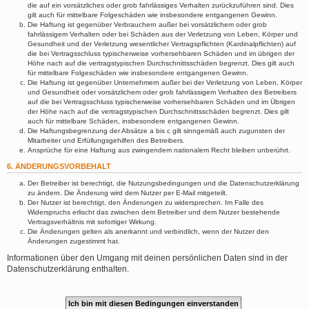
die auf ein vorsätzliches oder grob fahrlässiges Verhalten zurückzuführen sind. Dies
gilt auch für mittelbare Folgeschäden wie insbesondere entgangenen Gewinn.
Die Haftung ist gegenüber Verbrauchern außer bei vorsätzlichem oder grob
fahrlässigem Verhalten oder bei Schäden aus der Verletzung von Leben, Körper und
Gesundheit und der Verletzung wesentlicher Vertragspflichten (Kardinalpflichten) auf
die bei Vertragsschluss typischerweise vorhersehbaren Schäden und im übrigen der
Höhe nach auf die vertragstypischen Durchschnittsschäden begrenzt. Dies gilt auch
für mittelbare Folgeschäden wie insbesondere entgangenen Gewinn.
Die Haftung ist gegenüber Unternehmern außer bei der Verletzung von Leben, Körper
und Gesundheit oder vorsätzlichem oder grob fahrlässigem Verhalten des Betreibers
auf die bei Vertragsschluss typischerweise vorhersehbaren Schäden und im Übrigen
der Höhe nach auf die vertragstypischen Durchschnittsschäden begrenzt. Dies gilt
auch für mittelbare Schäden, insbesondere entgangenen Gewinn.
Die Haftungsbegrenzung der Absätze a bis c gilt sinngemäß auch zugunsten der
Mitarbeiter und Erfüllungsgehilfen des Betreibers.
Ansprüche für eine Haftung aus zwingendem nationalem Recht bleiben unberührt.
6. ÄNDERUNGSVORBEHALT
Der Betreiber ist berechtigt, die Nutzungsbedingungen und die Datenschutzerklärung
zu ändern. Die Änderung wird dem Nutzer per E-Mail mitgeteilt.
Der Nutzer ist berechtigt, den Änderungen zu widersprechen. Im Falle des
Widerspruchs erlischt das zwischen dem Betreiber und dem Nutzer bestehende
Vertragsverhältnis mit sofortiger Wirkung.
Die Änderungen gelten als anerkannt und verbindlich, wenn der Nutzer den
Änderungen zugestimmt hat.
Informationen über den Umgang mit deinen persönlichen Daten sind in der
Datenschutzerklärung enthalten.