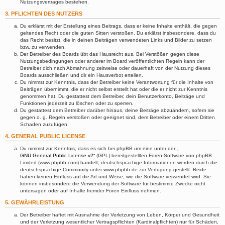
Nutzungsvertrages bestehen.
3. PFLICHTEN DES NUTZERS
Du erklärst mit der Erstellung eines Beitrags, dass er keine Inhalte enthält, die gegen
geltendes Recht oder die guten Sitten verstoßen. Du erklärst insbesondere, dass du
das Recht besitzt, die in deinen Beiträgen verwendeten Links und Bilder zu setzen
bzw. zu verwenden.
Der Betreiber des Boards übt das Hausrecht aus. Bei Verstößen gegen diese
Nutzungsbedingungen oder anderer im Board veröffentlichten Regeln kann der
Betreiber dich nach Abmahnung zeitweise oder dauerhaft von der Nutzung dieses
Boards ausschließen und dir ein Hausverbot erteilen.
Du nimmst zur Kenntnis, dass der Betreiber keine Verantwortung für die Inhalte von
Beiträgen übernimmt, die er nicht selbst erstellt hat oder die er nicht zur Kenntnis
genommen hat. Du gestattest dem Betreiber, dein Benutzerkonto, Beiträge und
Funktionen jederzeit zu löschen oder zu sperren.
Du gestattest dem Betreiber darüber hinaus, deine Beiträge abzuändern, sofern sie
gegen o. g. Regeln verstoßen oder geeignet sind, dem Betreiber oder einem Dritten
Schaden zuzufügen.
4. GENERAL PUBLIC LICENSE
Du nimmst zur Kenntnis, dass es sich bei phpBB um eine unter der „
GNU General Public License v2
“ (GPL) bereitgestellten Foren-Software von phpBB
Limited (www.phpbb.com) handelt; deutschsprachige Informationen werden durch die
deutschsprachige Community unter www.phpbb.de zur Verfügung gestellt. Beide
haben keinen Einfluss auf die Art und Weise, wie die Software verwendet wird. Sie
können insbesondere die Verwendung der Software für bestimmte Zwecke nicht
untersagen oder auf Inhalte fremder Foren Einfluss nehmen.
5. GEWÄHRLEISTUNG
Der Betreiber haftet mit Ausnahme der Verletzung von Leben, Körper und Gesundheit
und der Verletzung wesentlicher Vertragspflichten (Kardinalpflichten) nur für Schäden,