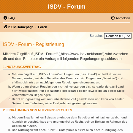
ISDV - Forum
FAQ
Anmelden
ISDV-Homepage
Foren
Sprache:
ISDV - Forum - Registrierung
Mit dem Zugriff auf „ISDV - Forum“ („https://www.isdv.net/forum“) wird zwischen
dir und dem Betreiber ein Vertrag mit folgenden Regelungen geschlossen:
1. NUTZUNGSVERTRAG
Mit dem Zugriff auf „ISDV - Forum“ (im Folgenden „das Board“) schließt du einen
Nutzungsvertrag mit dem Betreiber des Boards ab (im Folgenden „Betreiber“) und
erklärst dich mit den nachfolgenden Regelungen einverstanden.
Wenn du mit diesen Regelungen nicht einverstanden bist, so darfst du das Board
nicht weiter nutzen. Für die Nutzung des Boards gelten jeweils die an dieser Stelle
veröffentlichten Regelungen.
Der Nutzungsvertrag wird auf unbestimmte Zeit geschlossen und kann von beiden
Seiten ohne Einhaltung einer Frist jederzeit gekündigt werden.
2. EINRÄUMUNG VON NUTZUNGSRECHTEN
Mit dem Erstellen eines Beitrags erteilst du dem Betreiber ein einfaches, zeitlich und
räumlich unbeschränktes und unentgeltliches Recht, deinen Beitrag im Rahmen des
Boards zu nutzen.
Das Nutzungsrecht nach Punkt 2, Unterpunkt a bleibt auch nach Kündigung des