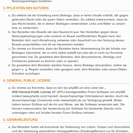
Nutzungsvertrages bestehen.
3. PFLICHTEN DES NUTZERS
Du erklärst mit der Erstellung eines Beitrags, dass er keine Inhalte enthält, die gegen
geltendes Recht oder die guten Sitten verstoßen. Du erklärst insbesondere, dass du
das Recht besitzt, die in deinen Beiträgen verwendeten Links und Bilder zu setzen
bzw. zu verwenden.
Der Betreiber des Boards übt das Hausrecht aus. Bei Verstößen gegen diese
Nutzungsbedingungen oder anderer im Board veröffentlichten Regeln kann der
Betreiber dich nach Abmahnung zeitweise oder dauerhaft von der Nutzung dieses
Boards ausschließen und dir ein Hausverbot erteilen.
Du nimmst zur Kenntnis, dass der Betreiber keine Verantwortung für die Inhalte von
Beiträgen übernimmt, die er nicht selbst erstellt hat oder die er nicht zur Kenntnis
genommen hat. Du gestattest dem Betreiber, dein Benutzerkonto, Beiträge und
Funktionen jederzeit zu löschen oder zu sperren.
Du gestattest dem Betreiber darüber hinaus, deine Beiträge abzuändern, sofern sie
gegen o. g. Regeln verstoßen oder geeignet sind, dem Betreiber oder einem Dritten
Schaden zuzufügen.
4. GENERAL PUBLIC LICENSE
Du nimmst zur Kenntnis, dass es sich bei phpBB um eine unter der „
GNU General Public License v2
“ (GPL) bereitgestellten Foren-Software von phpBB
Limited (www.phpbb.com) handelt; deutschsprachige Informationen werden durch die
deutschsprachige Community unter www.phpbb.de zur Verfügung gestellt. Beide
haben keinen Einfluss auf die Art und Weise, wie die Software verwendet wird. Sie
können insbesondere die Verwendung der Software für bestimmte Zwecke nicht
untersagen oder auf Inhalte fremder Foren Einfluss nehmen.
5. GEWÄHRLEISTUNG
Der Betreiber haftet mit Ausnahme der Verletzung von Leben, Körper und Gesundheit
und der Verletzung wesentlicher Vertragspflichten (Kardinalpflichten) nur für Schäden,