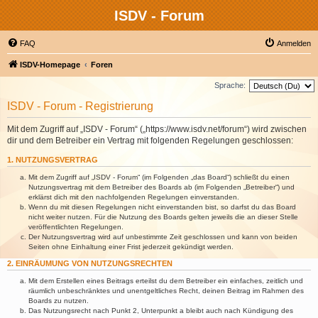
ISDV - Forum
FAQ
Anmelden
ISDV-Homepage
Foren
Sprache:
ISDV - Forum - Registrierung
Mit dem Zugriff auf „ISDV - Forum“ („https://www.isdv.net/forum“) wird zwischen
dir und dem Betreiber ein Vertrag mit folgenden Regelungen geschlossen:
1. NUTZUNGSVERTRAG
Mit dem Zugriff auf „ISDV - Forum“ (im Folgenden „das Board“) schließt du einen
Nutzungsvertrag mit dem Betreiber des Boards ab (im Folgenden „Betreiber“) und
erklärst dich mit den nachfolgenden Regelungen einverstanden.
Wenn du mit diesen Regelungen nicht einverstanden bist, so darfst du das Board
nicht weiter nutzen. Für die Nutzung des Boards gelten jeweils die an dieser Stelle
veröffentlichten Regelungen.
Der Nutzungsvertrag wird auf unbestimmte Zeit geschlossen und kann von beiden
Seiten ohne Einhaltung einer Frist jederzeit gekündigt werden.
2. EINRÄUMUNG VON NUTZUNGSRECHTEN
Mit dem Erstellen eines Beitrags erteilst du dem Betreiber ein einfaches, zeitlich und
räumlich unbeschränktes und unentgeltliches Recht, deinen Beitrag im Rahmen des
Boards zu nutzen.
Das Nutzungsrecht nach Punkt 2, Unterpunkt a bleibt auch nach Kündigung des