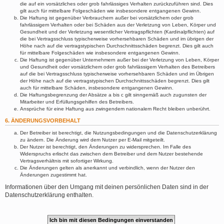
die auf ein vorsätzliches oder grob fahrlässiges Verhalten zurückzuführen sind. Dies
gilt auch für mittelbare Folgeschäden wie insbesondere entgangenen Gewinn.
Die Haftung ist gegenüber Verbrauchern außer bei vorsätzlichem oder grob
fahrlässigem Verhalten oder bei Schäden aus der Verletzung von Leben, Körper und
Gesundheit und der Verletzung wesentlicher Vertragspflichten (Kardinalpflichten) auf
die bei Vertragsschluss typischerweise vorhersehbaren Schäden und im übrigen der
Höhe nach auf die vertragstypischen Durchschnittsschäden begrenzt. Dies gilt auch
für mittelbare Folgeschäden wie insbesondere entgangenen Gewinn.
Die Haftung ist gegenüber Unternehmern außer bei der Verletzung von Leben, Körper
und Gesundheit oder vorsätzlichem oder grob fahrlässigem Verhalten des Betreibers
auf die bei Vertragsschluss typischerweise vorhersehbaren Schäden und im Übrigen
der Höhe nach auf die vertragstypischen Durchschnittsschäden begrenzt. Dies gilt
auch für mittelbare Schäden, insbesondere entgangenen Gewinn.
Die Haftungsbegrenzung der Absätze a bis c gilt sinngemäß auch zugunsten der
Mitarbeiter und Erfüllungsgehilfen des Betreibers.
Ansprüche für eine Haftung aus zwingendem nationalem Recht bleiben unberührt.
6. ÄNDERUNGSVORBEHALT
Der Betreiber ist berechtigt, die Nutzungsbedingungen und die Datenschutzerklärung
zu ändern. Die Änderung wird dem Nutzer per E-Mail mitgeteilt.
Der Nutzer ist berechtigt, den Änderungen zu widersprechen. Im Falle des
Widerspruchs erlischt das zwischen dem Betreiber und dem Nutzer bestehende
Vertragsverhältnis mit sofortiger Wirkung.
Die Änderungen gelten als anerkannt und verbindlich, wenn der Nutzer den
Änderungen zugestimmt hat.
Informationen über den Umgang mit deinen persönlichen Daten sind in der
Datenschutzerklärung enthalten.