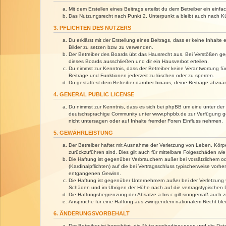
Mit dem Erstellen eines Beitrags erteilst du dem Betreiber ein ein
Das Nutzungsrecht nach Punkt 2, Unterpunkt a bleibt auch nach 
3. PFLICHTEN DES NUTZERS
Du erklärst mit der Erstellung eines Beitrags, dass er keine Inhalt
Bilder zu setzen bzw. zu verwenden.
Der Betreiber des Boards übt das Hausrecht aus. Bei Verstößen g
dieses Boards ausschließen und dir ein Hausverbot erteilen.
Du nimmst zur Kenntnis, dass der Betreiber keine Verantwortung für 
Beiträge und Funktionen jederzeit zu löschen oder zu sperren.
Du gestattest dem Betreiber darüber hinaus, deine Beiträge abzuä
4. GENERAL PUBLIC LICENSE
Du nimmst zur Kenntnis, dass es sich bei phpBB um eine unter der 
deutschsprachige Community unter www.phpbb.de zur Verfügung gest
nicht untersagen oder auf Inhalte fremder Foren Einfluss nehmen.
5. GEWÄHRLEISTUNG
Der Betreiber haftet mit Ausnahme der Verletzung von Leben, Körper
zurückzuführen sind. Dies gilt auch für mittelbare Folgeschäden 
Die Haftung ist gegenüber Verbrauchern außer bei vorsätzlichem o
(Kardinalpflichten) auf die bei Vertragsschluss typischerweise vo
entgangenen Gewinn.
Die Haftung ist gegenüber Unternehmern außer bei der Verletzung 
Schäden und im Übrigen der Höhe nach auf die vertragstypischen 
Die Haftungsbegrenzung der Absätze a bis c gilt sinngemäß auch zu
Ansprüche für eine Haftung aus zwingendem nationalem Recht blei
6. ÄNDERUNGSVORBEHALT
Der Betreiber ist berechtigt, die Nutzungsbedingungen und die Dat