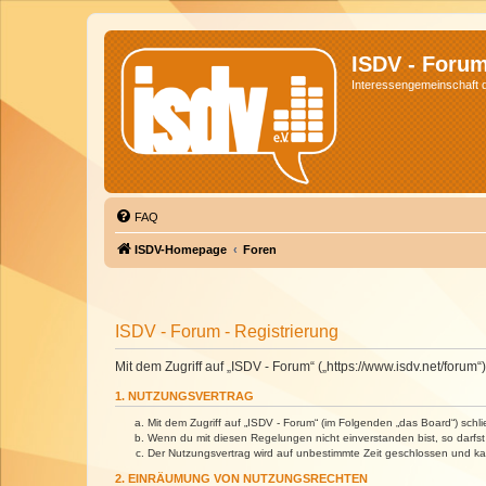
ISDV - Foru
Interessengemeinschaft de
FAQ
ISDV-Homepage
Foren
ISDV - Forum - Registrierung
Mit dem Zugriff auf „ISDV - Forum“ („https://www.isdv.net/foru
1. NUTZUNGSVERTRAG
Mit dem Zugriff auf „ISDV - Forum“ (im Folgenden „das Board“) sch
Wenn du mit diesen Regelungen nicht einverstanden bist, so darfst 
Der Nutzungsvertrag wird auf unbestimmte Zeit geschlossen und kan
2. EINRÄUMUNG VON NUTZUNGSRECHTEN