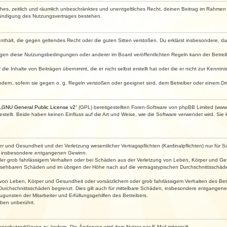
faches, zeitlich und räumlich unbeschränktes und unentgeltliches Recht, deinen Beitrag im Rahme
Kündigung des Nutzungsvertrages bestehen.
e enthält, die gegen geltendes Recht oder die guten Sitten verstoßen. Du erklärst insbesondere, 
egen diese Nutzungsbedingungen oder anderer im Board veröffentlichten Regeln kann der Betre
die Inhalte von Beiträgen übernimmt, die er nicht selbst erstellt hat oder die er nicht zur Kenn
ndern, sofern sie gegen o. g. Regeln verstoßen oder geeignet sind, dem Betreiber oder einem D
„
GNU General Public License v2
“ (GPL) bereitgestellten Foren-Software von phpBB Limited (ww
ellt. Beide haben keinen Einfluss auf die Art und Weise, wie die Software verwendet wird. Si
 und Gesundheit und der Verletzung wesentlicher Vertragspflichten (Kardinalpflichten) nur für Sc
wie insbesondere entgangenen Gewinn.
der grob fahrlässigem Verhalten oder bei Schäden aus der Verletzung von Leben, Körper und Ges
rhersehbaren Schäden und im übrigen der Höhe nach auf die vertragstypischen Durchschnittsschäde
von Leben, Körper und Gesundheit oder vorsätzlichem oder grob fahrlässigem Verhalten des Betr
Durchschnittsschäden begrenzt. Dies gilt auch für mittelbare Schäden, insbesondere entgangen
gunsten der Mitarbeiter und Erfüllungsgehilfen des Betreibers.
ben unberührt.
enschutzerklärung zu ändern. Die Änderung wird dem Nutzer per E-Mail mitgeteilt.