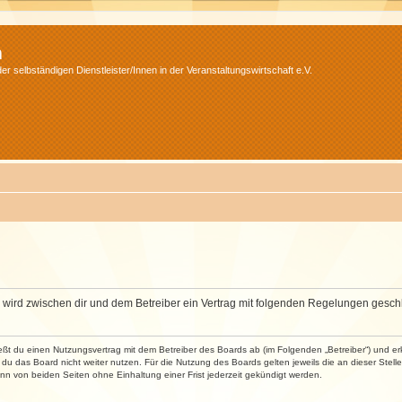
m
r selbständigen Dienstleister/Innen in der Veranstaltungswirtschaft e.V.
m“) wird zwischen dir und dem Betreiber ein Vertrag mit folgenden Regelungen gesch
ließt du einen Nutzungsvertrag mit dem Betreiber des Boards ab (im Folgenden „Betreiber“) und 
du das Board nicht weiter nutzen. Für die Nutzung des Boards gelten jeweils die an dieser Stell
n von beiden Seiten ohne Einhaltung einer Frist jederzeit gekündigt werden.