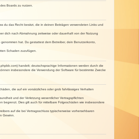
n des Boards zu nutzen.
dass du das Recht besitzt, die in deinen Beiträgen verwendeten Links und
iber dich nach Abmahnung zeitweise oder dauerhaft von der Nutzung
tnis genommen hat. Du gestattest dem Betreiber, dein Benutzerkonto,
ritten Schaden zuzufügen.
w.phpbb.com) handelt; deutschsprachige Informationen werden durch die
e können insbesondere die Verwendung der Software für bestimmte Zwecke
häden, die auf ein vorsätzliches oder grob fahrlässiges Verhalten
undheit und der Verletzung wesentlicher Vertragspflichten
n begrenzt. Dies gilt auch für mittelbare Folgeschäden wie insbesondere
eibers auf die bei Vertragsschluss typischerweise vorhersehbaren
en Gewinn.