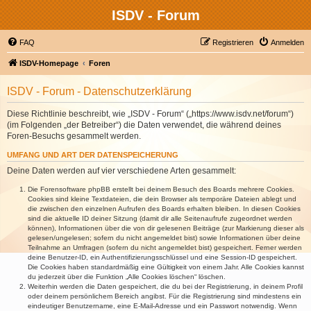
ISDV - Forum
FAQ
Registrieren
Anmelden
ISDV-Homepage
Foren
ISDV - Forum - Datenschutzerklärung
Diese Richtlinie beschreibt, wie „ISDV - Forum“ („https://www.isdv.net/forum“)
(im Folgenden „der Betreiber“) die Daten verwendet, die während deines
Foren-Besuchs gesammelt werden.
UMFANG UND ART DER DATENSPEICHERUNG
Deine Daten werden auf vier verschiedene Arten gesammelt:
Die Forensoftware phpBB erstellt bei deinem Besuch des Boards mehrere Cookies.
Cookies sind kleine Textdateien, die dein Browser als temporäre Dateien ablegt und
die zwischen den einzelnen Aufrufen des Boards erhalten bleiben. In diesen Cookies
sind die aktuelle ID deiner Sitzung (damit dir alle Seitenaufrufe zugeordnet werden
können), Informationen über die von dir gelesenen Beiträge (zur Markierung dieser als
gelesen/ungelesen; sofern du nicht angemeldet bist) sowie Informationen über deine
Teilnahme an Umfragen (sofern du nicht angemeldet bist) gespeichert. Ferner werden
deine Benutzer-ID, ein Authentifizierungsschlüssel und eine Session-ID gespeichert.
Die Cookies haben standardmäßig eine Gültigkeit von einem Jahr. Alle Cookies kannst
du jederzeit über die Funktion „Alle Cookies löschen“ löschen.
Weiterhin werden die Daten gespeichert, die du bei der Registrierung, in deinem Profil
oder deinem persönlichem Bereich angibst. Für die Registrierung sind mindestens ein
eindeutiger Benutzername, eine E-Mail-Adresse und ein Passwort notwendig. Wenn