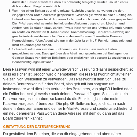
durch den Betreiber weitere Daten als notwendig festgelegt wurden, so ist dies für
dich vor deren Eingabe ersichtlich.
Wenn du einen Beitrag oder eine private Nachricht erstellst, so werden die dort
eingegebenen Daten ebenfalls gespeichert. Gleiches gilt, wenn du einen Beitrag als
Entwurf zwischenspeicherst. In diesen Fällen wird auch deine IP-Adresse gespeichert.
Die IP-Adresse wird weiterhin bei folgenden Aktionen gespeichert: Löschen und
Ändern von Beiträgen (dazu zählen Private Nachrichten und Umfragen), Änderungen
an zentralen Profildaten (E-Mail-Adresse, Kontoaktivierung, Benutzer-Passwort) und
gescheiterte Anmeldeversuche. Die von deinem Browser übermittelte Browser-
Kennzeichnung (User Agent) wird nur in der „Wer ist online?“-Funktion angezeigt und
nicht dauerhaft gespeichert.
Schließlich erfordern einzelne Funktionen des Boards, dass weitere Daten
gespeichert werden. Dazu gehören dein Abstimmungsverhalten bei Umfragen, der
Gelesen-Status von deinen Beiträgen oder explizit von dir gesetzte Lesezeichen oder
Benachrichtigungsfunktionen.
Dein Passwort wird mit einer Einwege-Verschlüsselung (Hash) gespeichert, so
dass es sicher ist. Jedoch wird dir empfohlen, dieses Passwort nicht auf einer
Vielzahl von Webseiten zu verwenden. Das Passwort ist dein Schlüssel zu
deinem Benutzerkonto für das Board, also geh mit ihm sorgsam um.
Insbesondere wird dich kein Vertreter des Betreibers, von phpBB Limited oder
ein Dritter berechtigterweise nach deinem Passwort fragen. Solltest du dein
Passwort vergessen haben, so kannst du die Funktion „Ich habe mein
Passwort vergessen“ benutzen. Die phpBB-Software fragt dich dann nach
deinem Benutzernamen und deiner E-Mail-Adresse und sendet anschließend
ein neu generiertes Passwort an diese Adresse, mit dem du dann auf das
Board zugreifen kannst.
GESTATTUNG DER DATENSPEICHERUNG
Du gestattest dem Betreiber, die von dir eingegebenen und oben näher