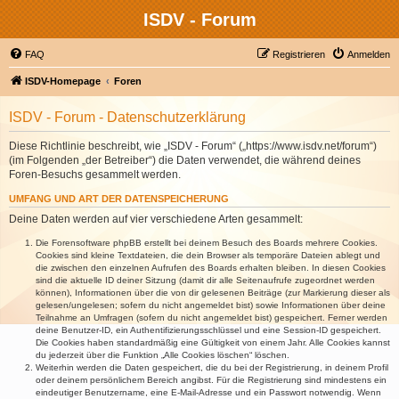
ISDV - Forum
FAQ
Registrieren
Anmelden
ISDV-Homepage
Foren
ISDV - Forum - Datenschutzerklärung
Diese Richtlinie beschreibt, wie „ISDV - Forum“ („https://www.isdv.net/forum“)
(im Folgenden „der Betreiber“) die Daten verwendet, die während deines
Foren-Besuchs gesammelt werden.
UMFANG UND ART DER DATENSPEICHERUNG
Deine Daten werden auf vier verschiedene Arten gesammelt:
Die Forensoftware phpBB erstellt bei deinem Besuch des Boards mehrere Cookies.
Cookies sind kleine Textdateien, die dein Browser als temporäre Dateien ablegt und
die zwischen den einzelnen Aufrufen des Boards erhalten bleiben. In diesen Cookies
sind die aktuelle ID deiner Sitzung (damit dir alle Seitenaufrufe zugeordnet werden
können), Informationen über die von dir gelesenen Beiträge (zur Markierung dieser als
gelesen/ungelesen; sofern du nicht angemeldet bist) sowie Informationen über deine
Teilnahme an Umfragen (sofern du nicht angemeldet bist) gespeichert. Ferner werden
deine Benutzer-ID, ein Authentifizierungsschlüssel und eine Session-ID gespeichert.
Die Cookies haben standardmäßig eine Gültigkeit von einem Jahr. Alle Cookies kannst
du jederzeit über die Funktion „Alle Cookies löschen“ löschen.
Weiterhin werden die Daten gespeichert, die du bei der Registrierung, in deinem Profil
oder deinem persönlichem Bereich angibst. Für die Registrierung sind mindestens ein
eindeutiger Benutzername, eine E-Mail-Adresse und ein Passwort notwendig. Wenn