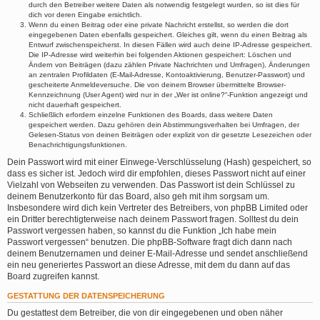
durch den Betreiber weitere Daten als notwendig festgelegt wurden, so ist dies für
dich vor deren Eingabe ersichtlich.
Wenn du einen Beitrag oder eine private Nachricht erstellst, so werden die dort
eingegebenen Daten ebenfalls gespeichert. Gleiches gilt, wenn du einen Beitrag als
Entwurf zwischenspeicherst. In diesen Fällen wird auch deine IP-Adresse gespeichert.
Die IP-Adresse wird weiterhin bei folgenden Aktionen gespeichert: Löschen und
Ändern von Beiträgen (dazu zählen Private Nachrichten und Umfragen), Änderungen
an zentralen Profildaten (E-Mail-Adresse, Kontoaktivierung, Benutzer-Passwort) und
gescheiterte Anmeldeversuche. Die von deinem Browser übermittelte Browser-
Kennzeichnung (User Agent) wird nur in der „Wer ist online?“-Funktion angezeigt und
nicht dauerhaft gespeichert.
Schließlich erfordern einzelne Funktionen des Boards, dass weitere Daten
gespeichert werden. Dazu gehören dein Abstimmungsverhalten bei Umfragen, der
Gelesen-Status von deinen Beiträgen oder explizit von dir gesetzte Lesezeichen oder
Benachrichtigungsfunktionen.
Dein Passwort wird mit einer Einwege-Verschlüsselung (Hash) gespeichert, so
dass es sicher ist. Jedoch wird dir empfohlen, dieses Passwort nicht auf einer
Vielzahl von Webseiten zu verwenden. Das Passwort ist dein Schlüssel zu
deinem Benutzerkonto für das Board, also geh mit ihm sorgsam um.
Insbesondere wird dich kein Vertreter des Betreibers, von phpBB Limited oder
ein Dritter berechtigterweise nach deinem Passwort fragen. Solltest du dein
Passwort vergessen haben, so kannst du die Funktion „Ich habe mein
Passwort vergessen“ benutzen. Die phpBB-Software fragt dich dann nach
deinem Benutzernamen und deiner E-Mail-Adresse und sendet anschließend
ein neu generiertes Passwort an diese Adresse, mit dem du dann auf das
Board zugreifen kannst.
GESTATTUNG DER DATENSPEICHERUNG
Du gestattest dem Betreiber, die von dir eingegebenen und oben näher