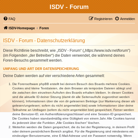
ISDV - Forum
FAQ
Registrieren
Anmelden
ISDV-Homepage
Foren
ISDV - Forum - Datenschutzerklärung
Diese Richtlinie beschreibt, wie „ISDV - Forum“ („https://www.isdv.net/forum“)
(im Folgenden „der Betreiber“) die Daten verwendet, die während deines
Foren-Besuchs gesammelt werden.
UMFANG UND ART DER DATENSPEICHERUNG
Deine Daten werden auf vier verschiedene Arten gesammelt:
Die Forensoftware phpBB erstellt bei deinem Besuch des Boards mehrere Cookies.
Cookies sind kleine Textdateien, die dein Browser als temporäre Dateien ablegt und
die zwischen den einzelnen Aufrufen des Boards erhalten bleiben. In diesen Cookies
sind die aktuelle ID deiner Sitzung (damit dir alle Seitenaufrufe zugeordnet werden
können), Informationen über die von dir gelesenen Beiträge (zur Markierung dieser als
gelesen/ungelesen; sofern du nicht angemeldet bist) sowie Informationen über deine
Teilnahme an Umfragen (sofern du nicht angemeldet bist) gespeichert. Ferner werden
deine Benutzer-ID, ein Authentifizierungsschlüssel und eine Session-ID gespeichert.
Die Cookies haben standardmäßig eine Gültigkeit von einem Jahr. Alle Cookies kannst
du jederzeit über die Funktion „Alle Cookies löschen“ löschen.
Weiterhin werden die Daten gespeichert, die du bei der Registrierung, in deinem Profil
oder deinem persönlichem Bereich angibst. Für die Registrierung sind mindestens ein
eindeutiger Benutzername, eine E-Mail-Adresse und ein Passwort notwendig. Wenn