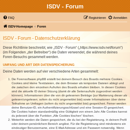
ISDV - Forum
FAQ
Registrieren
Anmelden
ISDV-Homepage
Foren
ISDV - Forum - Datenschutzerklärung
Diese Richtlinie beschreibt, wie „ISDV - Forum“ („https://www.isdv.net/forum“)
(im Folgenden „der Betreiber“) die Daten verwendet, die während deines
Foren-Besuchs gesammelt werden.
UMFANG UND ART DER DATENSPEICHERUNG
Deine Daten werden auf vier verschiedene Arten gesammelt:
Die Forensoftware phpBB erstellt bei deinem Besuch des Boards mehrere Cookies.
Cookies sind kleine Textdateien, die dein Browser als temporäre Dateien ablegt und
die zwischen den einzelnen Aufrufen des Boards erhalten bleiben. In diesen Cookies
sind die aktuelle ID deiner Sitzung (damit dir alle Seitenaufrufe zugeordnet werden
können), Informationen über die von dir gelesenen Beiträge (zur Markierung dieser als
gelesen/ungelesen; sofern du nicht angemeldet bist) sowie Informationen über deine
Teilnahme an Umfragen (sofern du nicht angemeldet bist) gespeichert. Ferner werden
deine Benutzer-ID, ein Authentifizierungsschlüssel und eine Session-ID gespeichert.
Die Cookies haben standardmäßig eine Gültigkeit von einem Jahr. Alle Cookies kannst
du jederzeit über die Funktion „Alle Cookies löschen“ löschen.
Weiterhin werden die Daten gespeichert, die du bei der Registrierung, in deinem Profil
oder deinem persönlichem Bereich angibst. Für die Registrierung sind mindestens ein
eindeutiger Benutzername, eine E-Mail-Adresse und ein Passwort notwendig. Wenn