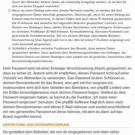
durch den Betreiber weitere Daten als notwendig festgelegt wurden, so ist dies für
dich vor deren Eingabe ersichtlich.
Wenn du einen Beitrag oder eine private Nachricht erstellst, so werden die dort
eingegebenen Daten ebenfalls gespeichert. Gleiches gilt, wenn du einen Beitrag als
Entwurf zwischenspeicherst. In diesen Fällen wird auch deine IP-Adresse gespeichert.
Die IP-Adresse wird weiterhin bei folgenden Aktionen gespeichert: Löschen und
Ändern von Beiträgen (dazu zählen Private Nachrichten und Umfragen), Änderungen
an zentralen Profildaten (E-Mail-Adresse, Kontoaktivierung, Benutzer-Passwort) und
gescheiterte Anmeldeversuche. Die von deinem Browser übermittelte Browser-
Kennzeichnung (User Agent) wird nur in der „Wer ist online?“-Funktion angezeigt und
nicht dauerhaft gespeichert.
Schließlich erfordern einzelne Funktionen des Boards, dass weitere Daten
gespeichert werden. Dazu gehören dein Abstimmungsverhalten bei Umfragen, der
Gelesen-Status von deinen Beiträgen oder explizit von dir gesetzte Lesezeichen oder
Benachrichtigungsfunktionen.
Dein Passwort wird mit einer Einwege-Verschlüsselung (Hash) gespeichert, so
dass es sicher ist. Jedoch wird dir empfohlen, dieses Passwort nicht auf einer
Vielzahl von Webseiten zu verwenden. Das Passwort ist dein Schlüssel zu
deinem Benutzerkonto für das Board, also geh mit ihm sorgsam um.
Insbesondere wird dich kein Vertreter des Betreibers, von phpBB Limited oder
ein Dritter berechtigterweise nach deinem Passwort fragen. Solltest du dein
Passwort vergessen haben, so kannst du die Funktion „Ich habe mein
Passwort vergessen“ benutzen. Die phpBB-Software fragt dich dann nach
deinem Benutzernamen und deiner E-Mail-Adresse und sendet anschließend
ein neu generiertes Passwort an diese Adresse, mit dem du dann auf das
Board zugreifen kannst.
GESTATTUNG DER DATENSPEICHERUNG
Du gestattest dem Betreiber, die von dir eingegebenen und oben näher