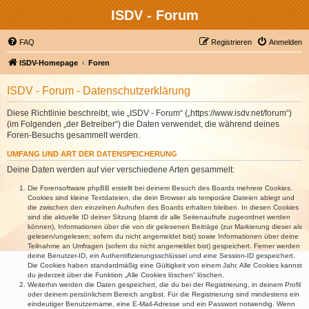
ISDV - Forum
FAQ
Registrieren
Anmelden
ISDV-Homepage
Foren
ISDV - Forum - Datenschutzerklärung
Diese Richtlinie beschreibt, wie „ISDV - Forum“ („https://www.isdv.net/forum“)
(im Folgenden „der Betreiber“) die Daten verwendet, die während deines
Foren-Besuchs gesammelt werden.
UMFANG UND ART DER DATENSPEICHERUNG
Deine Daten werden auf vier verschiedene Arten gesammelt:
Die Forensoftware phpBB erstellt bei deinem Besuch des Boards mehrere Cookies.
Cookies sind kleine Textdateien, die dein Browser als temporäre Dateien ablegt und
die zwischen den einzelnen Aufrufen des Boards erhalten bleiben. In diesen Cookies
sind die aktuelle ID deiner Sitzung (damit dir alle Seitenaufrufe zugeordnet werden
können), Informationen über die von dir gelesenen Beiträge (zur Markierung dieser als
gelesen/ungelesen; sofern du nicht angemeldet bist) sowie Informationen über deine
Teilnahme an Umfragen (sofern du nicht angemeldet bist) gespeichert. Ferner werden
deine Benutzer-ID, ein Authentifizierungsschlüssel und eine Session-ID gespeichert.
Die Cookies haben standardmäßig eine Gültigkeit von einem Jahr. Alle Cookies kannst
du jederzeit über die Funktion „Alle Cookies löschen“ löschen.
Weiterhin werden die Daten gespeichert, die du bei der Registrierung, in deinem Profil
oder deinem persönlichem Bereich angibst. Für die Registrierung sind mindestens ein
eindeutiger Benutzername, eine E-Mail-Adresse und ein Passwort notwendig. Wenn