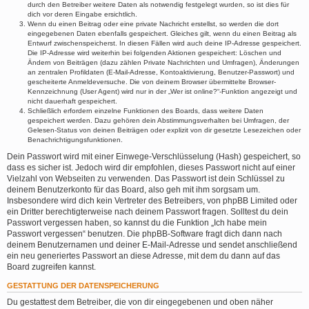
durch den Betreiber weitere Daten als notwendig festgelegt wurden, so ist dies für
dich vor deren Eingabe ersichtlich.
Wenn du einen Beitrag oder eine private Nachricht erstellst, so werden die dort
eingegebenen Daten ebenfalls gespeichert. Gleiches gilt, wenn du einen Beitrag als
Entwurf zwischenspeicherst. In diesen Fällen wird auch deine IP-Adresse gespeichert.
Die IP-Adresse wird weiterhin bei folgenden Aktionen gespeichert: Löschen und
Ändern von Beiträgen (dazu zählen Private Nachrichten und Umfragen), Änderungen
an zentralen Profildaten (E-Mail-Adresse, Kontoaktivierung, Benutzer-Passwort) und
gescheiterte Anmeldeversuche. Die von deinem Browser übermittelte Browser-
Kennzeichnung (User Agent) wird nur in der „Wer ist online?“-Funktion angezeigt und
nicht dauerhaft gespeichert.
Schließlich erfordern einzelne Funktionen des Boards, dass weitere Daten
gespeichert werden. Dazu gehören dein Abstimmungsverhalten bei Umfragen, der
Gelesen-Status von deinen Beiträgen oder explizit von dir gesetzte Lesezeichen oder
Benachrichtigungsfunktionen.
Dein Passwort wird mit einer Einwege-Verschlüsselung (Hash) gespeichert, so
dass es sicher ist. Jedoch wird dir empfohlen, dieses Passwort nicht auf einer
Vielzahl von Webseiten zu verwenden. Das Passwort ist dein Schlüssel zu
deinem Benutzerkonto für das Board, also geh mit ihm sorgsam um.
Insbesondere wird dich kein Vertreter des Betreibers, von phpBB Limited oder
ein Dritter berechtigterweise nach deinem Passwort fragen. Solltest du dein
Passwort vergessen haben, so kannst du die Funktion „Ich habe mein
Passwort vergessen“ benutzen. Die phpBB-Software fragt dich dann nach
deinem Benutzernamen und deiner E-Mail-Adresse und sendet anschließend
ein neu generiertes Passwort an diese Adresse, mit dem du dann auf das
Board zugreifen kannst.
GESTATTUNG DER DATENSPEICHERUNG
Du gestattest dem Betreiber, die von dir eingegebenen und oben näher