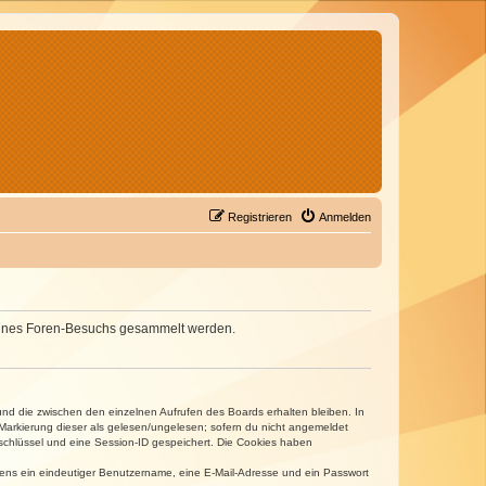
Registrieren
Anmelden
d deines Foren-Besuchs gesammelt werden.
und die zwischen den einzelnen Aufrufen des Boards erhalten bleiben. In
r Markierung dieser als gelesen/ungelesen; sofern du nicht angemeldet
sschlüssel und eine Session-ID gespeichert. Die Cookies haben
estens ein eindeutiger Benutzername, eine E-Mail-Adresse und ein Passwort