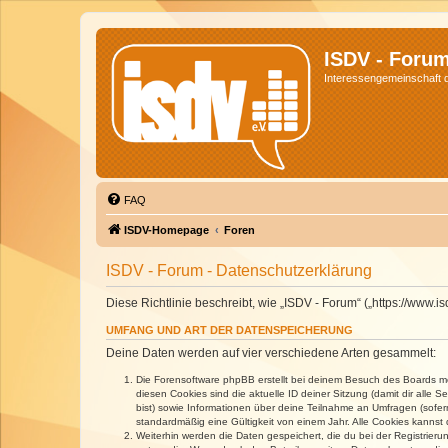
ISDV - Foru
Interessengemeinschaft de
FAQ
ISDV-Homepage
Foren
ISDV - Forum - Datenschutzerklärung
Diese Richtlinie beschreibt, wie „ISDV - Forum“ („https://www
UMFANG UND ART DER DATENSPEICHERUNG
Deine Daten werden auf vier verschiedene Arten gesammelt:
Die Forensoftware phpBB erstellt bei deinem Besuch des Boards meh
diesen Cookies sind die aktuelle ID deiner Sitzung (damit dir alle
bist) sowie Informationen über deine Teilnahme an Umfragen (sofer
standardmäßig eine Gültigkeit von einem Jahr. Alle Cookies kannst d
Weiterhin werden die Daten gespeichert, die du bei der Registrieru