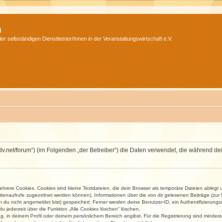
m
r selbständigen Dienstleister/Innen in der Veranstaltungswirtschaft e.V.
.isdv.net/forum“) (im Folgenden „der Betreiber“) die Daten verwendet, die währen
rere Cookies. Cookies sind kleine Textdateien, die dein Browser als temporäre Dateien ablegt 
 Seitenaufrufe zugeordnet werden können), Informationen über die von dir gelesenen Beiträge (zu
n du nicht angemeldet bist) gespeichert. Ferner werden deine Benutzer-ID, ein Authentifizierung
u jederzeit über die Funktion „Alle Cookies löschen“ löschen.
ng, in deinem Profil oder deinem persönlichem Bereich angibst. Für die Registrierung sind mind