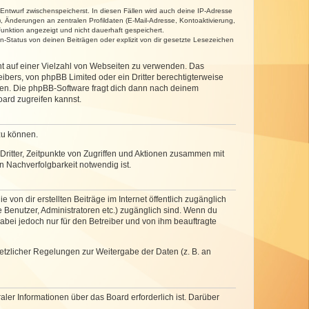
 Entwurf zwischenspeicherst. In diesen Fällen wird auch deine IP-Adresse
, Änderungen an zentralen Profildaten (E-Mail-Adresse, Kontoaktivierung,
unktion angezeigt und nicht dauerhaft gespeichert.
-Status von deinen Beiträgen oder explizit von dir gesetzte Lesezeichen
cht auf einer Vielzahl von Webseiten zu verwenden. Das
ibers, von phpBB Limited oder ein Dritter berechtigterweise
zen. Die phpBB-Software fragt dich dann nach deinem
ard zugreifen kannst.
zu können.
ritter, Zeitpunkte von Zugriffen und Aktionen zusammen mit
 Nachverfolgbarkeit notwendig ist.
von dir erstellten Beiträge im Internet öffentlich zugänglich
e Benutzer, Administratoren etc.) zugänglich sind. Wenn du
abei jedoch nur für den Betreiber und von ihm beauftragte
setzlicher Regelungen zur Weitergabe der Daten (z. B. an
ler Informationen über das Board erforderlich ist. Darüber