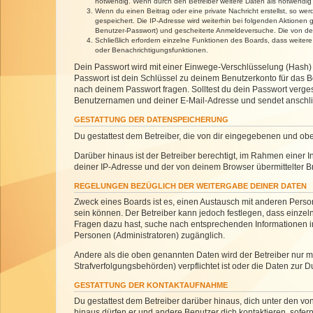
notwendig. Wenn durch den Betreiber weitere Daten als notwendig fe
Wenn du einen Beitrag oder eine private Nachricht erstellst, so we
gespeichert. Die IP-Adresse wird weiterhin bei folgenden Aktionen
Benutzer-Passwort) und gescheiterte Anmeldeversuche. Die von dein
Schließlich erfordern einzelne Funktionen des Boards, dass weite
oder Benachrichtigungsfunktionen.
Dein Passwort wird mit einer Einwege-Verschlüsselung (Hash) g
Passwort ist dein Schlüssel zu deinem Benutzerkonto für das Bo
nach deinem Passwort fragen. Solltest du dein Passwort verg
Benutzernamen und deiner E-Mail-Adresse und sendet anschlie
GESTATTUNG DER DATENSPEICHERUNG
Du gestattest dem Betreiber, die von dir eingegebenen und ob
Darüber hinaus ist der Betreiber berechtigt, im Rahmen einer
deiner IP-Adresse und der von deinem Browser übermittelter B
REGELUNGEN BEZÜGLICH DER WEITERGABE DEINER DATEN
Zweck eines Boards ist es, einen Austausch mit anderen Personen
sein können. Der Betreiber kann jedoch festlegen, dass einzeln
Fragen dazu hast, suche nach entsprechenden Informationen im 
Personen (Administratoren) zugänglich.
Andere als die oben genannten Daten wird der Betreiber nur mit
Strafverfolgungsbehörden) verpflichtet ist oder die Daten zur D
GESTATTUNG DER KONTAKTAUFNAHME
Du gestattest dem Betreiber darüber hinaus, dich unter den von
hinaus dürfen er und andere Benutzer dich kontaktieren, sofern