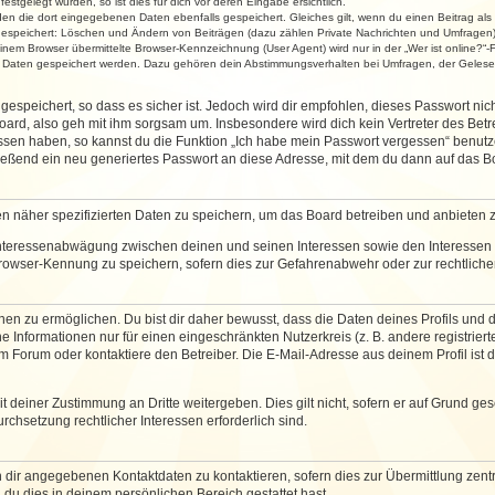
stgelegt wurden, so ist dies für dich vor deren Eingabe ersichtlich.
rden die dort eingegebenen Daten ebenfalls gespeichert. Gleiches gilt, wenn du einen Beitrag als
 gespeichert: Löschen und Ändern von Beiträgen (dazu zählen Private Nachrichten und Umfragen)
em Browser übermittelte Browser-Kennzeichnung (User Agent) wird nur in der „Wer ist online?“-F
re Daten gespeichert werden. Dazu gehören dein Abstimmungsverhalten bei Umfragen, der Gelesen
espeichert, so dass es sicher ist. Jedoch wird dir empfohlen, dieses Passwort ni
ard, also geh mit ihm sorgsam um. Insbesondere wird dich kein Vertreter des Betre
essen haben, so kannst du die Funktion „Ich habe mein Passwort vergessen“ benut
ßend ein neu generiertes Passwort an diese Adresse, mit dem du dann auf das Bo
en näher spezifizierten Daten zu speichern, um das Board betreiben und anbieten 
 Interessenabwägung zwischen deinen und seinen Interessen sowie den Interessen D
rowser-Kennung zu speichern, sofern dies zur Gefahrenabwehr oder zur rechtlichen
 zu ermöglichen. Du bist dir daher bewusst, dass die Daten deines Profils und die 
e Informationen nur für einen eingeschränkten Nutzerkreis (z. B. andere registriert
Forum oder kontaktiere den Betreiber. Die E-Mail-Adresse aus deinem Profil ist d
 deiner Zustimmung an Dritte weitergeben. Dies gilt nicht, sofern er auf Grund ge
urchsetzung rechtlicher Interessen erforderlich sind.
 dir angegebenen Kontaktdaten zu kontaktieren, sofern dies zur Übermittlung zentra
 du dies in deinem persönlichen Bereich gestattet hast.