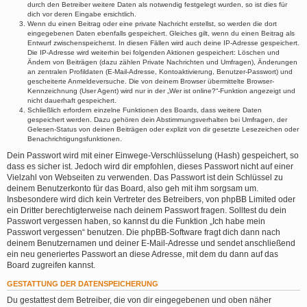
durch den Betreiber weitere Daten als notwendig festgelegt wurden, so ist dies für
dich vor deren Eingabe ersichtlich.
Wenn du einen Beitrag oder eine private Nachricht erstellst, so werden die dort
eingegebenen Daten ebenfalls gespeichert. Gleiches gilt, wenn du einen Beitrag als
Entwurf zwischenspeicherst. In diesen Fällen wird auch deine IP-Adresse gespeichert.
Die IP-Adresse wird weiterhin bei folgenden Aktionen gespeichert: Löschen und
Ändern von Beiträgen (dazu zählen Private Nachrichten und Umfragen), Änderungen
an zentralen Profildaten (E-Mail-Adresse, Kontoaktivierung, Benutzer-Passwort) und
gescheiterte Anmeldeversuche. Die von deinem Browser übermittelte Browser-
Kennzeichnung (User Agent) wird nur in der „Wer ist online?“-Funktion angezeigt und
nicht dauerhaft gespeichert.
Schließlich erfordern einzelne Funktionen des Boards, dass weitere Daten
gespeichert werden. Dazu gehören dein Abstimmungsverhalten bei Umfragen, der
Gelesen-Status von deinen Beiträgen oder explizit von dir gesetzte Lesezeichen oder
Benachrichtigungsfunktionen.
Dein Passwort wird mit einer Einwege-Verschlüsselung (Hash) gespeichert, so
dass es sicher ist. Jedoch wird dir empfohlen, dieses Passwort nicht auf einer
Vielzahl von Webseiten zu verwenden. Das Passwort ist dein Schlüssel zu
deinem Benutzerkonto für das Board, also geh mit ihm sorgsam um.
Insbesondere wird dich kein Vertreter des Betreibers, von phpBB Limited oder
ein Dritter berechtigterweise nach deinem Passwort fragen. Solltest du dein
Passwort vergessen haben, so kannst du die Funktion „Ich habe mein
Passwort vergessen“ benutzen. Die phpBB-Software fragt dich dann nach
deinem Benutzernamen und deiner E-Mail-Adresse und sendet anschließend
ein neu generiertes Passwort an diese Adresse, mit dem du dann auf das
Board zugreifen kannst.
GESTATTUNG DER DATENSPEICHERUNG
Du gestattest dem Betreiber, die von dir eingegebenen und oben näher