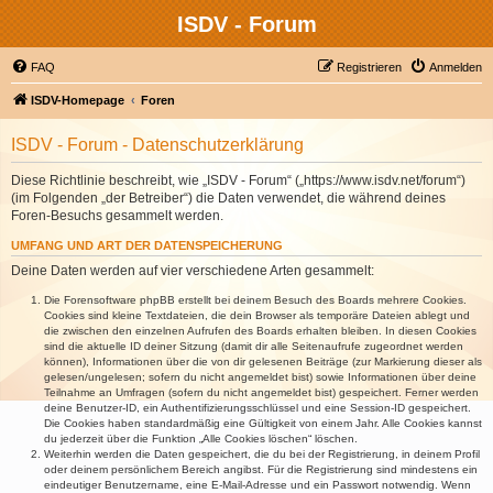
ISDV - Forum
FAQ
Registrieren
Anmelden
ISDV-Homepage
Foren
ISDV - Forum - Datenschutzerklärung
Diese Richtlinie beschreibt, wie „ISDV - Forum“ („https://www.isdv.net/forum“)
(im Folgenden „der Betreiber“) die Daten verwendet, die während deines
Foren-Besuchs gesammelt werden.
UMFANG UND ART DER DATENSPEICHERUNG
Deine Daten werden auf vier verschiedene Arten gesammelt:
Die Forensoftware phpBB erstellt bei deinem Besuch des Boards mehrere Cookies.
Cookies sind kleine Textdateien, die dein Browser als temporäre Dateien ablegt und
die zwischen den einzelnen Aufrufen des Boards erhalten bleiben. In diesen Cookies
sind die aktuelle ID deiner Sitzung (damit dir alle Seitenaufrufe zugeordnet werden
können), Informationen über die von dir gelesenen Beiträge (zur Markierung dieser als
gelesen/ungelesen; sofern du nicht angemeldet bist) sowie Informationen über deine
Teilnahme an Umfragen (sofern du nicht angemeldet bist) gespeichert. Ferner werden
deine Benutzer-ID, ein Authentifizierungsschlüssel und eine Session-ID gespeichert.
Die Cookies haben standardmäßig eine Gültigkeit von einem Jahr. Alle Cookies kannst
du jederzeit über die Funktion „Alle Cookies löschen“ löschen.
Weiterhin werden die Daten gespeichert, die du bei der Registrierung, in deinem Profil
oder deinem persönlichem Bereich angibst. Für die Registrierung sind mindestens ein
eindeutiger Benutzername, eine E-Mail-Adresse und ein Passwort notwendig. Wenn