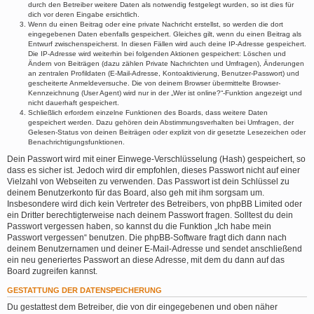
durch den Betreiber weitere Daten als notwendig festgelegt wurden, so ist dies für
dich vor deren Eingabe ersichtlich.
Wenn du einen Beitrag oder eine private Nachricht erstellst, so werden die dort
eingegebenen Daten ebenfalls gespeichert. Gleiches gilt, wenn du einen Beitrag als
Entwurf zwischenspeicherst. In diesen Fällen wird auch deine IP-Adresse gespeichert.
Die IP-Adresse wird weiterhin bei folgenden Aktionen gespeichert: Löschen und
Ändern von Beiträgen (dazu zählen Private Nachrichten und Umfragen), Änderungen
an zentralen Profildaten (E-Mail-Adresse, Kontoaktivierung, Benutzer-Passwort) und
gescheiterte Anmeldeversuche. Die von deinem Browser übermittelte Browser-
Kennzeichnung (User Agent) wird nur in der „Wer ist online?“-Funktion angezeigt und
nicht dauerhaft gespeichert.
Schließlich erfordern einzelne Funktionen des Boards, dass weitere Daten
gespeichert werden. Dazu gehören dein Abstimmungsverhalten bei Umfragen, der
Gelesen-Status von deinen Beiträgen oder explizit von dir gesetzte Lesezeichen oder
Benachrichtigungsfunktionen.
Dein Passwort wird mit einer Einwege-Verschlüsselung (Hash) gespeichert, so
dass es sicher ist. Jedoch wird dir empfohlen, dieses Passwort nicht auf einer
Vielzahl von Webseiten zu verwenden. Das Passwort ist dein Schlüssel zu
deinem Benutzerkonto für das Board, also geh mit ihm sorgsam um.
Insbesondere wird dich kein Vertreter des Betreibers, von phpBB Limited oder
ein Dritter berechtigterweise nach deinem Passwort fragen. Solltest du dein
Passwort vergessen haben, so kannst du die Funktion „Ich habe mein
Passwort vergessen“ benutzen. Die phpBB-Software fragt dich dann nach
deinem Benutzernamen und deiner E-Mail-Adresse und sendet anschließend
ein neu generiertes Passwort an diese Adresse, mit dem du dann auf das
Board zugreifen kannst.
GESTATTUNG DER DATENSPEICHERUNG
Du gestattest dem Betreiber, die von dir eingegebenen und oben näher