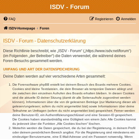
ISDV - Forum
FAQ
Registrieren
Anmelden
ISDV-Homepage
Foren
ISDV - Forum - Datenschutzerklärung
Diese Richtlinie beschreibt, wie „ISDV - Forum“ („https://www.isdv.net/forum“)
(im Folgenden „der Betreiber“) die Daten verwendet, die während deines
Foren-Besuchs gesammelt werden.
UMFANG UND ART DER DATENSPEICHERUNG
Deine Daten werden auf vier verschiedene Arten gesammelt:
Die Forensoftware phpBB erstellt bei deinem Besuch des Boards mehrere Cookies.
Cookies sind kleine Textdateien, die dein Browser als temporäre Dateien ablegt und
die zwischen den einzelnen Aufrufen des Boards erhalten bleiben. In diesen Cookies
sind die aktuelle ID deiner Sitzung (damit dir alle Seitenaufrufe zugeordnet werden
können), Informationen über die von dir gelesenen Beiträge (zur Markierung dieser als
gelesen/ungelesen; sofern du nicht angemeldet bist) sowie Informationen über deine
Teilnahme an Umfragen (sofern du nicht angemeldet bist) gespeichert. Ferner werden
deine Benutzer-ID, ein Authentifizierungsschlüssel und eine Session-ID gespeichert.
Die Cookies haben standardmäßig eine Gültigkeit von einem Jahr. Alle Cookies kannst
du jederzeit über die Funktion „Alle Cookies löschen“ löschen.
Weiterhin werden die Daten gespeichert, die du bei der Registrierung, in deinem Profil
oder deinem persönlichem Bereich angibst. Für die Registrierung sind mindestens ein
eindeutiger Benutzername, eine E-Mail-Adresse und ein Passwort notwendig. Wenn