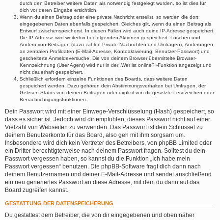
durch den Betreiber weitere Daten als notwendig festgelegt wurden, so ist dies für
dich vor deren Eingabe ersichtlich.
Wenn du einen Beitrag oder eine private Nachricht erstellst, so werden die dort
eingegebenen Daten ebenfalls gespeichert. Gleiches gilt, wenn du einen Beitrag als
Entwurf zwischenspeicherst. In diesen Fällen wird auch deine IP-Adresse gespeichert.
Die IP-Adresse wird weiterhin bei folgenden Aktionen gespeichert: Löschen und
Ändern von Beiträgen (dazu zählen Private Nachrichten und Umfragen), Änderungen
an zentralen Profildaten (E-Mail-Adresse, Kontoaktivierung, Benutzer-Passwort) und
gescheiterte Anmeldeversuche. Die von deinem Browser übermittelte Browser-
Kennzeichnung (User Agent) wird nur in der „Wer ist online?“-Funktion angezeigt und
nicht dauerhaft gespeichert.
Schließlich erfordern einzelne Funktionen des Boards, dass weitere Daten
gespeichert werden. Dazu gehören dein Abstimmungsverhalten bei Umfragen, der
Gelesen-Status von deinen Beiträgen oder explizit von dir gesetzte Lesezeichen oder
Benachrichtigungsfunktionen.
Dein Passwort wird mit einer Einwege-Verschlüsselung (Hash) gespeichert, so
dass es sicher ist. Jedoch wird dir empfohlen, dieses Passwort nicht auf einer
Vielzahl von Webseiten zu verwenden. Das Passwort ist dein Schlüssel zu
deinem Benutzerkonto für das Board, also geh mit ihm sorgsam um.
Insbesondere wird dich kein Vertreter des Betreibers, von phpBB Limited oder
ein Dritter berechtigterweise nach deinem Passwort fragen. Solltest du dein
Passwort vergessen haben, so kannst du die Funktion „Ich habe mein
Passwort vergessen“ benutzen. Die phpBB-Software fragt dich dann nach
deinem Benutzernamen und deiner E-Mail-Adresse und sendet anschließend
ein neu generiertes Passwort an diese Adresse, mit dem du dann auf das
Board zugreifen kannst.
GESTATTUNG DER DATENSPEICHERUNG
Du gestattest dem Betreiber, die von dir eingegebenen und oben näher