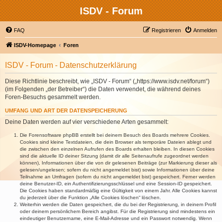
ISDV - Forum
FAQ
Registrieren
Anmelden
ISDV-Homepage
Foren
ISDV - Forum - Datenschutzerklärung
Diese Richtlinie beschreibt, wie „ISDV - Forum“ („https://www.isdv.net/forum“)
(im Folgenden „der Betreiber“) die Daten verwendet, die während deines
Foren-Besuchs gesammelt werden.
UMFANG UND ART DER DATENSPEICHERUNG
Deine Daten werden auf vier verschiedene Arten gesammelt:
Die Forensoftware phpBB erstellt bei deinem Besuch des Boards mehrere Cookies.
Cookies sind kleine Textdateien, die dein Browser als temporäre Dateien ablegt und
die zwischen den einzelnen Aufrufen des Boards erhalten bleiben. In diesen Cookies
sind die aktuelle ID deiner Sitzung (damit dir alle Seitenaufrufe zugeordnet werden
können), Informationen über die von dir gelesenen Beiträge (zur Markierung dieser als
gelesen/ungelesen; sofern du nicht angemeldet bist) sowie Informationen über deine
Teilnahme an Umfragen (sofern du nicht angemeldet bist) gespeichert. Ferner werden
deine Benutzer-ID, ein Authentifizierungsschlüssel und eine Session-ID gespeichert.
Die Cookies haben standardmäßig eine Gültigkeit von einem Jahr. Alle Cookies kannst
du jederzeit über die Funktion „Alle Cookies löschen“ löschen.
Weiterhin werden die Daten gespeichert, die du bei der Registrierung, in deinem Profil
oder deinem persönlichem Bereich angibst. Für die Registrierung sind mindestens ein
eindeutiger Benutzername, eine E-Mail-Adresse und ein Passwort notwendig. Wenn