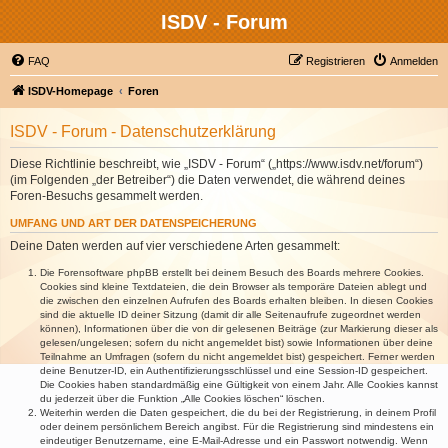
ISDV - Forum
FAQ
Registrieren
Anmelden
ISDV-Homepage
Foren
ISDV - Forum - Datenschutzerklärung
Diese Richtlinie beschreibt, wie „ISDV - Forum“ („https://www.isdv.net/forum“)
(im Folgenden „der Betreiber“) die Daten verwendet, die während deines
Foren-Besuchs gesammelt werden.
UMFANG UND ART DER DATENSPEICHERUNG
Deine Daten werden auf vier verschiedene Arten gesammelt:
Die Forensoftware phpBB erstellt bei deinem Besuch des Boards mehrere Cookies.
Cookies sind kleine Textdateien, die dein Browser als temporäre Dateien ablegt und
die zwischen den einzelnen Aufrufen des Boards erhalten bleiben. In diesen Cookies
sind die aktuelle ID deiner Sitzung (damit dir alle Seitenaufrufe zugeordnet werden
können), Informationen über die von dir gelesenen Beiträge (zur Markierung dieser als
gelesen/ungelesen; sofern du nicht angemeldet bist) sowie Informationen über deine
Teilnahme an Umfragen (sofern du nicht angemeldet bist) gespeichert. Ferner werden
deine Benutzer-ID, ein Authentifizierungsschlüssel und eine Session-ID gespeichert.
Die Cookies haben standardmäßig eine Gültigkeit von einem Jahr. Alle Cookies kannst
du jederzeit über die Funktion „Alle Cookies löschen“ löschen.
Weiterhin werden die Daten gespeichert, die du bei der Registrierung, in deinem Profil
oder deinem persönlichem Bereich angibst. Für die Registrierung sind mindestens ein
eindeutiger Benutzername, eine E-Mail-Adresse und ein Passwort notwendig. Wenn