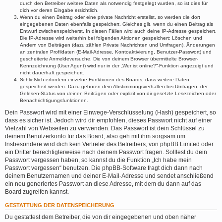
durch den Betreiber weitere Daten als notwendig festgelegt wurden, so ist dies für
dich vor deren Eingabe ersichtlich.
Wenn du einen Beitrag oder eine private Nachricht erstellst, so werden die dort
eingegebenen Daten ebenfalls gespeichert. Gleiches gilt, wenn du einen Beitrag als
Entwurf zwischenspeicherst. In diesen Fällen wird auch deine IP-Adresse gespeichert.
Die IP-Adresse wird weiterhin bei folgenden Aktionen gespeichert: Löschen und
Ändern von Beiträgen (dazu zählen Private Nachrichten und Umfragen), Änderungen
an zentralen Profildaten (E-Mail-Adresse, Kontoaktivierung, Benutzer-Passwort) und
gescheiterte Anmeldeversuche. Die von deinem Browser übermittelte Browser-
Kennzeichnung (User Agent) wird nur in der „Wer ist online?“-Funktion angezeigt und
nicht dauerhaft gespeichert.
Schließlich erfordern einzelne Funktionen des Boards, dass weitere Daten
gespeichert werden. Dazu gehören dein Abstimmungsverhalten bei Umfragen, der
Gelesen-Status von deinen Beiträgen oder explizit von dir gesetzte Lesezeichen oder
Benachrichtigungsfunktionen.
Dein Passwort wird mit einer Einwege-Verschlüsselung (Hash) gespeichert, so
dass es sicher ist. Jedoch wird dir empfohlen, dieses Passwort nicht auf einer
Vielzahl von Webseiten zu verwenden. Das Passwort ist dein Schlüssel zu
deinem Benutzerkonto für das Board, also geh mit ihm sorgsam um.
Insbesondere wird dich kein Vertreter des Betreibers, von phpBB Limited oder
ein Dritter berechtigterweise nach deinem Passwort fragen. Solltest du dein
Passwort vergessen haben, so kannst du die Funktion „Ich habe mein
Passwort vergessen“ benutzen. Die phpBB-Software fragt dich dann nach
deinem Benutzernamen und deiner E-Mail-Adresse und sendet anschließend
ein neu generiertes Passwort an diese Adresse, mit dem du dann auf das
Board zugreifen kannst.
GESTATTUNG DER DATENSPEICHERUNG
Du gestattest dem Betreiber, die von dir eingegebenen und oben näher