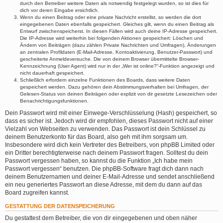
durch den Betreiber weitere Daten als notwendig festgelegt wurden, so ist dies für
dich vor deren Eingabe ersichtlich.
Wenn du einen Beitrag oder eine private Nachricht erstellst, so werden die dort
eingegebenen Daten ebenfalls gespeichert. Gleiches gilt, wenn du einen Beitrag als
Entwurf zwischenspeicherst. In diesen Fällen wird auch deine IP-Adresse gespeichert.
Die IP-Adresse wird weiterhin bei folgenden Aktionen gespeichert: Löschen und
Ändern von Beiträgen (dazu zählen Private Nachrichten und Umfragen), Änderungen
an zentralen Profildaten (E-Mail-Adresse, Kontoaktivierung, Benutzer-Passwort) und
gescheiterte Anmeldeversuche. Die von deinem Browser übermittelte Browser-
Kennzeichnung (User Agent) wird nur in der „Wer ist online?“-Funktion angezeigt und
nicht dauerhaft gespeichert.
Schließlich erfordern einzelne Funktionen des Boards, dass weitere Daten
gespeichert werden. Dazu gehören dein Abstimmungsverhalten bei Umfragen, der
Gelesen-Status von deinen Beiträgen oder explizit von dir gesetzte Lesezeichen oder
Benachrichtigungsfunktionen.
Dein Passwort wird mit einer Einwege-Verschlüsselung (Hash) gespeichert, so
dass es sicher ist. Jedoch wird dir empfohlen, dieses Passwort nicht auf einer
Vielzahl von Webseiten zu verwenden. Das Passwort ist dein Schlüssel zu
deinem Benutzerkonto für das Board, also geh mit ihm sorgsam um.
Insbesondere wird dich kein Vertreter des Betreibers, von phpBB Limited oder
ein Dritter berechtigterweise nach deinem Passwort fragen. Solltest du dein
Passwort vergessen haben, so kannst du die Funktion „Ich habe mein
Passwort vergessen“ benutzen. Die phpBB-Software fragt dich dann nach
deinem Benutzernamen und deiner E-Mail-Adresse und sendet anschließend
ein neu generiertes Passwort an diese Adresse, mit dem du dann auf das
Board zugreifen kannst.
GESTATTUNG DER DATENSPEICHERUNG
Du gestattest dem Betreiber, die von dir eingegebenen und oben näher