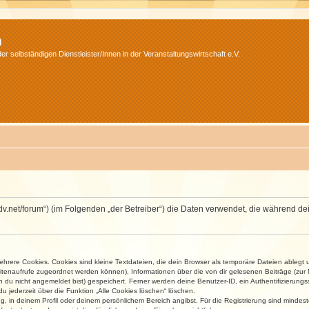
m
r selbständigen Dienstleister/Innen in der Veranstaltungswirtschaft e.V.
.isdv.net/forum“) (im Folgenden „der Betreiber“) die Daten verwendet, die währen
rere Cookies. Cookies sind kleine Textdateien, die dein Browser als temporäre Dateien ablegt 
 Seitenaufrufe zugeordnet werden können), Informationen über die von dir gelesenen Beiträge (zu
n du nicht angemeldet bist) gespeichert. Ferner werden deine Benutzer-ID, ein Authentifizierung
u jederzeit über die Funktion „Alle Cookies löschen“ löschen.
ng, in deinem Profil oder deinem persönlichem Bereich angibst. Für die Registrierung sind mind