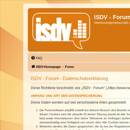
ISDV - Foru
Interessengemeinschaft de
FAQ
ISDV-Homepage
Foren
ISDV - Forum - Datenschutzerklärung
Diese Richtlinie beschreibt, wie „ISDV - Forum“ („https://www
UMFANG UND ART DER DATENSPEICHERUNG
Deine Daten werden auf vier verschiedene Arten gesammelt:
Die Forensoftware phpBB erstellt bei deinem Besuch des Boards meh
diesen Cookies sind die aktuelle ID deiner Sitzung (damit dir alle
bist) sowie Informationen über deine Teilnahme an Umfragen (sofer
standardmäßig eine Gültigkeit von einem Jahr. Alle Cookies kannst d
Weiterhin werden die Daten gespeichert, die du bei der Registrieru