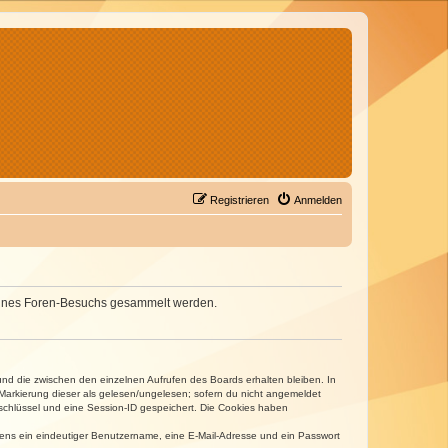
Registrieren
Anmelden
d deines Foren-Besuchs gesammelt werden.
und die zwischen den einzelnen Aufrufen des Boards erhalten bleiben. In
r Markierung dieser als gelesen/ungelesen; sofern du nicht angemeldet
sschlüssel und eine Session-ID gespeichert. Die Cookies haben
estens ein eindeutiger Benutzername, eine E-Mail-Adresse und ein Passwort