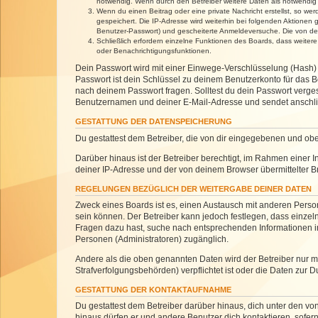
notwendig. Wenn durch den Betreiber weitere Daten als notwendig fe
Wenn du einen Beitrag oder eine private Nachricht erstellst, so we
gespeichert. Die IP-Adresse wird weiterhin bei folgenden Aktionen
Benutzer-Passwort) und gescheiterte Anmeldeversuche. Die von dein
Schließlich erfordern einzelne Funktionen des Boards, dass weite
oder Benachrichtigungsfunktionen.
Dein Passwort wird mit einer Einwege-Verschlüsselung (Hash) g
Passwort ist dein Schlüssel zu deinem Benutzerkonto für das Bo
nach deinem Passwort fragen. Solltest du dein Passwort verg
Benutzernamen und deiner E-Mail-Adresse und sendet anschlie
GESTATTUNG DER DATENSPEICHERUNG
Du gestattest dem Betreiber, die von dir eingegebenen und ob
Darüber hinaus ist der Betreiber berechtigt, im Rahmen einer
deiner IP-Adresse und der von deinem Browser übermittelter B
REGELUNGEN BEZÜGLICH DER WEITERGABE DEINER DATEN
Zweck eines Boards ist es, einen Austausch mit anderen Personen
sein können. Der Betreiber kann jedoch festlegen, dass einzeln
Fragen dazu hast, suche nach entsprechenden Informationen im 
Personen (Administratoren) zugänglich.
Andere als die oben genannten Daten wird der Betreiber nur mit
Strafverfolgungsbehörden) verpflichtet ist oder die Daten zur D
GESTATTUNG DER KONTAKTAUFNAHME
Du gestattest dem Betreiber darüber hinaus, dich unter den von
hinaus dürfen er und andere Benutzer dich kontaktieren, sofern