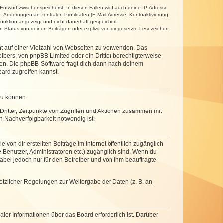
 Entwurf zwischenspeicherst. In diesen Fällen wird auch deine IP-Adresse
, Änderungen an zentralen Profildaten (E-Mail-Adresse, Kontoaktivierung,
unktion angezeigt und nicht dauerhaft gespeichert.
-Status von deinen Beiträgen oder explizit von dir gesetzte Lesezeichen
cht auf einer Vielzahl von Webseiten zu verwenden. Das
ibers, von phpBB Limited oder ein Dritter berechtigterweise
zen. Die phpBB-Software fragt dich dann nach deinem
ard zugreifen kannst.
zu können.
ritter, Zeitpunkte von Zugriffen und Aktionen zusammen mit
 Nachverfolgbarkeit notwendig ist.
von dir erstellten Beiträge im Internet öffentlich zugänglich
e Benutzer, Administratoren etc.) zugänglich sind. Wenn du
abei jedoch nur für den Betreiber und von ihm beauftragte
setzlicher Regelungen zur Weitergabe der Daten (z. B. an
ler Informationen über das Board erforderlich ist. Darüber