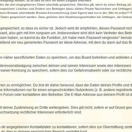
stgelegt wurden, so ist dies für dich vor deren Eingabe ersichtlich.
rden die dort eingegebenen Daten ebenfalls gespeichert. Gleiches gilt, wenn du einen Beitrag als
 gespeichert: Löschen und Ändern von Beiträgen (dazu zählen Private Nachrichten und Umfragen)
em Browser übermittelte Browser-Kennzeichnung (User Agent) wird nur in der „Wer ist online?“-F
re Daten gespeichert werden. Dazu gehören dein Abstimmungsverhalten bei Umfragen, der Gelesen
espeichert, so dass es sicher ist. Jedoch wird dir empfohlen, dieses Passwort ni
ard, also geh mit ihm sorgsam um. Insbesondere wird dich kein Vertreter des Betre
essen haben, so kannst du die Funktion „Ich habe mein Passwort vergessen“ benut
ßend ein neu generiertes Passwort an diese Adresse, mit dem du dann auf das Bo
en näher spezifizierten Daten zu speichern, um das Board betreiben und anbieten 
 Interessenabwägung zwischen deinen und seinen Interessen sowie den Interessen D
rowser-Kennung zu speichern, sofern dies zur Gefahrenabwehr oder zur rechtlichen
 zu ermöglichen. Du bist dir daher bewusst, dass die Daten deines Profils und die 
e Informationen nur für einen eingeschränkten Nutzerkreis (z. B. andere registriert
Forum oder kontaktiere den Betreiber. Die E-Mail-Adresse aus deinem Profil ist d
 deiner Zustimmung an Dritte weitergeben. Dies gilt nicht, sofern er auf Grund ge
urchsetzung rechtlicher Interessen erforderlich sind.
 dir angegebenen Kontaktdaten zu kontaktieren, sofern dies zur Übermittlung zentra
 du dies in deinem persönlichen Bereich gestattet hast.