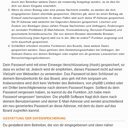
durch den Betreiber weitere Daten als notwendig festgelegt wurden, so ist dies für
dich vor deren Eingabe ersichtlich.
Wenn du einen Beitrag oder eine private Nachricht erstellst, so werden die dort
eingegebenen Daten ebenfalls gespeichert. Gleiches gilt, wenn du einen Beitrag als
Entwurf zwischenspeicherst. In diesen Fällen wird auch deine IP-Adresse gespeichert.
Die IP-Adresse wird weiterhin bei folgenden Aktionen gespeichert: Löschen und
Ändern von Beiträgen (dazu zählen Private Nachrichten und Umfragen), Änderungen
an zentralen Profildaten (E-Mail-Adresse, Kontoaktivierung, Benutzer-Passwort) und
gescheiterte Anmeldeversuche. Die von deinem Browser übermittelte Browser-
Kennzeichnung (User Agent) wird nur in der „Wer ist online?“-Funktion angezeigt und
nicht dauerhaft gespeichert.
Schließlich erfordern einzelne Funktionen des Boards, dass weitere Daten
gespeichert werden. Dazu gehören dein Abstimmungsverhalten bei Umfragen, der
Gelesen-Status von deinen Beiträgen oder explizit von dir gesetzte Lesezeichen oder
Benachrichtigungsfunktionen.
Dein Passwort wird mit einer Einwege-Verschlüsselung (Hash) gespeichert, so
dass es sicher ist. Jedoch wird dir empfohlen, dieses Passwort nicht auf einer
Vielzahl von Webseiten zu verwenden. Das Passwort ist dein Schlüssel zu
deinem Benutzerkonto für das Board, also geh mit ihm sorgsam um.
Insbesondere wird dich kein Vertreter des Betreibers, von phpBB Limited oder
ein Dritter berechtigterweise nach deinem Passwort fragen. Solltest du dein
Passwort vergessen haben, so kannst du die Funktion „Ich habe mein
Passwort vergessen“ benutzen. Die phpBB-Software fragt dich dann nach
deinem Benutzernamen und deiner E-Mail-Adresse und sendet anschließend
ein neu generiertes Passwort an diese Adresse, mit dem du dann auf das
Board zugreifen kannst.
GESTATTUNG DER DATENSPEICHERUNG
Du gestattest dem Betreiber, die von dir eingegebenen und oben näher