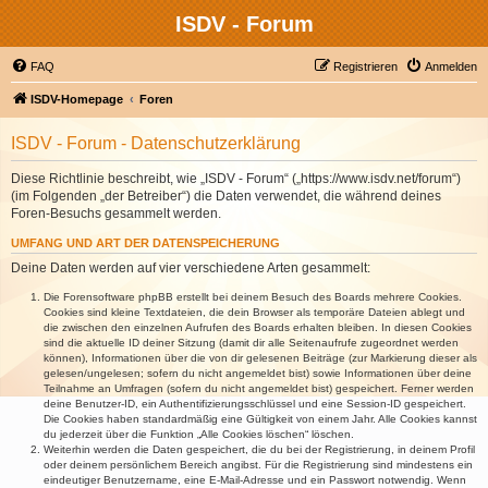
ISDV - Forum
FAQ
Registrieren
Anmelden
ISDV-Homepage
Foren
ISDV - Forum - Datenschutzerklärung
Diese Richtlinie beschreibt, wie „ISDV - Forum“ („https://www.isdv.net/forum“)
(im Folgenden „der Betreiber“) die Daten verwendet, die während deines
Foren-Besuchs gesammelt werden.
UMFANG UND ART DER DATENSPEICHERUNG
Deine Daten werden auf vier verschiedene Arten gesammelt:
Die Forensoftware phpBB erstellt bei deinem Besuch des Boards mehrere Cookies.
Cookies sind kleine Textdateien, die dein Browser als temporäre Dateien ablegt und
die zwischen den einzelnen Aufrufen des Boards erhalten bleiben. In diesen Cookies
sind die aktuelle ID deiner Sitzung (damit dir alle Seitenaufrufe zugeordnet werden
können), Informationen über die von dir gelesenen Beiträge (zur Markierung dieser als
gelesen/ungelesen; sofern du nicht angemeldet bist) sowie Informationen über deine
Teilnahme an Umfragen (sofern du nicht angemeldet bist) gespeichert. Ferner werden
deine Benutzer-ID, ein Authentifizierungsschlüssel und eine Session-ID gespeichert.
Die Cookies haben standardmäßig eine Gültigkeit von einem Jahr. Alle Cookies kannst
du jederzeit über die Funktion „Alle Cookies löschen“ löschen.
Weiterhin werden die Daten gespeichert, die du bei der Registrierung, in deinem Profil
oder deinem persönlichem Bereich angibst. Für die Registrierung sind mindestens ein
eindeutiger Benutzername, eine E-Mail-Adresse und ein Passwort notwendig. Wenn