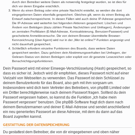
durch den Betreiber weitere Daten als notwendig festgelegt wurden, so ist dies für
dich vor deren Eingabe ersichtlich.
Wenn du einen Beitrag oder eine private Nachricht erstellst, so werden die dort
eingegebenen Daten ebenfalls gespeichert. Gleiches gilt, wenn du einen Beitrag als
Entwurf zwischenspeicherst. In diesen Fällen wird auch deine IP-Adresse gespeichert.
Die IP-Adresse wird weiterhin bei folgenden Aktionen gespeichert: Löschen und
Ändern von Beiträgen (dazu zählen Private Nachrichten und Umfragen), Änderungen
an zentralen Profildaten (E-Mail-Adresse, Kontoaktivierung, Benutzer-Passwort) und
gescheiterte Anmeldeversuche. Die von deinem Browser übermittelte Browser-
Kennzeichnung (User Agent) wird nur in der „Wer ist online?“-Funktion angezeigt und
nicht dauerhaft gespeichert.
Schließlich erfordern einzelne Funktionen des Boards, dass weitere Daten
gespeichert werden. Dazu gehören dein Abstimmungsverhalten bei Umfragen, der
Gelesen-Status von deinen Beiträgen oder explizit von dir gesetzte Lesezeichen oder
Benachrichtigungsfunktionen.
Dein Passwort wird mit einer Einwege-Verschlüsselung (Hash) gespeichert, so
dass es sicher ist. Jedoch wird dir empfohlen, dieses Passwort nicht auf einer
Vielzahl von Webseiten zu verwenden. Das Passwort ist dein Schlüssel zu
deinem Benutzerkonto für das Board, also geh mit ihm sorgsam um.
Insbesondere wird dich kein Vertreter des Betreibers, von phpBB Limited oder
ein Dritter berechtigterweise nach deinem Passwort fragen. Solltest du dein
Passwort vergessen haben, so kannst du die Funktion „Ich habe mein
Passwort vergessen“ benutzen. Die phpBB-Software fragt dich dann nach
deinem Benutzernamen und deiner E-Mail-Adresse und sendet anschließend
ein neu generiertes Passwort an diese Adresse, mit dem du dann auf das
Board zugreifen kannst.
GESTATTUNG DER DATENSPEICHERUNG
Du gestattest dem Betreiber, die von dir eingegebenen und oben näher