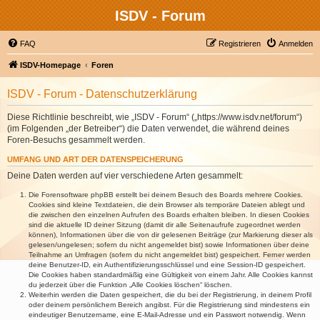
ISDV - Forum
FAQ
Registrieren
Anmelden
ISDV-Homepage
Foren
ISDV - Forum - Datenschutzerklärung
Diese Richtlinie beschreibt, wie „ISDV - Forum“ („https://www.isdv.net/forum“)
(im Folgenden „der Betreiber“) die Daten verwendet, die während deines
Foren-Besuchs gesammelt werden.
UMFANG UND ART DER DATENSPEICHERUNG
Deine Daten werden auf vier verschiedene Arten gesammelt:
Die Forensoftware phpBB erstellt bei deinem Besuch des Boards mehrere Cookies.
Cookies sind kleine Textdateien, die dein Browser als temporäre Dateien ablegt und
die zwischen den einzelnen Aufrufen des Boards erhalten bleiben. In diesen Cookies
sind die aktuelle ID deiner Sitzung (damit dir alle Seitenaufrufe zugeordnet werden
können), Informationen über die von dir gelesenen Beiträge (zur Markierung dieser als
gelesen/ungelesen; sofern du nicht angemeldet bist) sowie Informationen über deine
Teilnahme an Umfragen (sofern du nicht angemeldet bist) gespeichert. Ferner werden
deine Benutzer-ID, ein Authentifizierungsschlüssel und eine Session-ID gespeichert.
Die Cookies haben standardmäßig eine Gültigkeit von einem Jahr. Alle Cookies kannst
du jederzeit über die Funktion „Alle Cookies löschen“ löschen.
Weiterhin werden die Daten gespeichert, die du bei der Registrierung, in deinem Profil
oder deinem persönlichem Bereich angibst. Für die Registrierung sind mindestens ein
eindeutiger Benutzername, eine E-Mail-Adresse und ein Passwort notwendig. Wenn