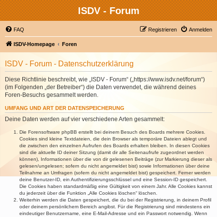
ISDV - Forum
FAQ
Registrieren
Anmelden
ISDV-Homepage
Foren
ISDV - Forum - Datenschutzerklärung
Diese Richtlinie beschreibt, wie „ISDV - Forum“ („https://www.isdv.net/forum“)
(im Folgenden „der Betreiber“) die Daten verwendet, die während deines
Foren-Besuchs gesammelt werden.
UMFANG UND ART DER DATENSPEICHERUNG
Deine Daten werden auf vier verschiedene Arten gesammelt:
Die Forensoftware phpBB erstellt bei deinem Besuch des Boards mehrere Cookies.
Cookies sind kleine Textdateien, die dein Browser als temporäre Dateien ablegt und
die zwischen den einzelnen Aufrufen des Boards erhalten bleiben. In diesen Cookies
sind die aktuelle ID deiner Sitzung (damit dir alle Seitenaufrufe zugeordnet werden
können), Informationen über die von dir gelesenen Beiträge (zur Markierung dieser als
gelesen/ungelesen; sofern du nicht angemeldet bist) sowie Informationen über deine
Teilnahme an Umfragen (sofern du nicht angemeldet bist) gespeichert. Ferner werden
deine Benutzer-ID, ein Authentifizierungsschlüssel und eine Session-ID gespeichert.
Die Cookies haben standardmäßig eine Gültigkeit von einem Jahr. Alle Cookies kannst
du jederzeit über die Funktion „Alle Cookies löschen“ löschen.
Weiterhin werden die Daten gespeichert, die du bei der Registrierung, in deinem Profil
oder deinem persönlichem Bereich angibst. Für die Registrierung sind mindestens ein
eindeutiger Benutzername, eine E-Mail-Adresse und ein Passwort notwendig. Wenn