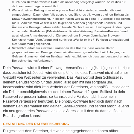
durch den Betreiber weitere Daten als notwendig festgelegt wurden, so ist dies für
dich vor deren Eingabe ersichtlich.
Wenn du einen Beitrag oder eine private Nachricht erstellst, so werden die dort
eingegebenen Daten ebenfalls gespeichert. Gleiches gilt, wenn du einen Beitrag als
Entwurf zwischenspeicherst. In diesen Fällen wird auch deine IP-Adresse gespeichert.
Die IP-Adresse wird weiterhin bei folgenden Aktionen gespeichert: Löschen und
Ändern von Beiträgen (dazu zählen Private Nachrichten und Umfragen), Änderungen
an zentralen Profildaten (E-Mail-Adresse, Kontoaktivierung, Benutzer-Passwort) und
gescheiterte Anmeldeversuche. Die von deinem Browser übermittelte Browser-
Kennzeichnung (User Agent) wird nur in der „Wer ist online?“-Funktion angezeigt und
nicht dauerhaft gespeichert.
Schließlich erfordern einzelne Funktionen des Boards, dass weitere Daten
gespeichert werden. Dazu gehören dein Abstimmungsverhalten bei Umfragen, der
Gelesen-Status von deinen Beiträgen oder explizit von dir gesetzte Lesezeichen oder
Benachrichtigungsfunktionen.
Dein Passwort wird mit einer Einwege-Verschlüsselung (Hash) gespeichert, so
dass es sicher ist. Jedoch wird dir empfohlen, dieses Passwort nicht auf einer
Vielzahl von Webseiten zu verwenden. Das Passwort ist dein Schlüssel zu
deinem Benutzerkonto für das Board, also geh mit ihm sorgsam um.
Insbesondere wird dich kein Vertreter des Betreibers, von phpBB Limited oder
ein Dritter berechtigterweise nach deinem Passwort fragen. Solltest du dein
Passwort vergessen haben, so kannst du die Funktion „Ich habe mein
Passwort vergessen“ benutzen. Die phpBB-Software fragt dich dann nach
deinem Benutzernamen und deiner E-Mail-Adresse und sendet anschließend
ein neu generiertes Passwort an diese Adresse, mit dem du dann auf das
Board zugreifen kannst.
GESTATTUNG DER DATENSPEICHERUNG
Du gestattest dem Betreiber, die von dir eingegebenen und oben näher