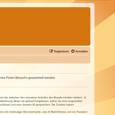
Registrieren
Anmelden
d deines Foren-Besuchs gesammelt werden.
und die zwischen den einzelnen Aufrufen des Boards erhalten bleiben. In
r Markierung dieser als gelesen/ungelesen; sofern du nicht angemeldet
sschlüssel und eine Session-ID gespeichert. Die Cookies haben
estens ein eindeutiger Benutzername, eine E-Mail-Adresse und ein Passwort