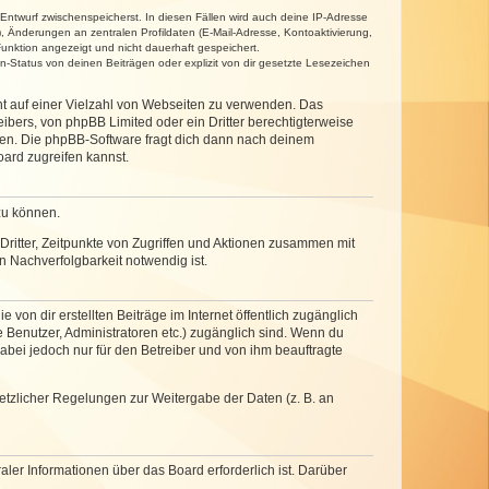
 Entwurf zwischenspeicherst. In diesen Fällen wird auch deine IP-Adresse
, Änderungen an zentralen Profildaten (E-Mail-Adresse, Kontoaktivierung,
unktion angezeigt und nicht dauerhaft gespeichert.
-Status von deinen Beiträgen oder explizit von dir gesetzte Lesezeichen
cht auf einer Vielzahl von Webseiten zu verwenden. Das
ibers, von phpBB Limited oder ein Dritter berechtigterweise
zen. Die phpBB-Software fragt dich dann nach deinem
ard zugreifen kannst.
zu können.
ritter, Zeitpunkte von Zugriffen und Aktionen zusammen mit
 Nachverfolgbarkeit notwendig ist.
von dir erstellten Beiträge im Internet öffentlich zugänglich
e Benutzer, Administratoren etc.) zugänglich sind. Wenn du
abei jedoch nur für den Betreiber und von ihm beauftragte
setzlicher Regelungen zur Weitergabe der Daten (z. B. an
ler Informationen über das Board erforderlich ist. Darüber