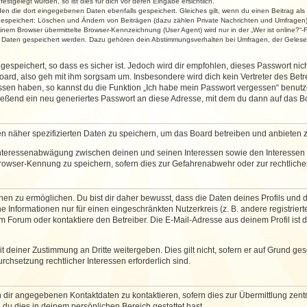
stgelegt wurden, so ist dies für dich vor deren Eingabe ersichtlich.
rden die dort eingegebenen Daten ebenfalls gespeichert. Gleiches gilt, wenn du einen Beitrag als
 gespeichert: Löschen und Ändern von Beiträgen (dazu zählen Private Nachrichten und Umfragen)
em Browser übermittelte Browser-Kennzeichnung (User Agent) wird nur in der „Wer ist online?“-F
re Daten gespeichert werden. Dazu gehören dein Abstimmungsverhalten bei Umfragen, der Gelesen
espeichert, so dass es sicher ist. Jedoch wird dir empfohlen, dieses Passwort ni
ard, also geh mit ihm sorgsam um. Insbesondere wird dich kein Vertreter des Betre
essen haben, so kannst du die Funktion „Ich habe mein Passwort vergessen“ benut
ßend ein neu generiertes Passwort an diese Adresse, mit dem du dann auf das Bo
en näher spezifizierten Daten zu speichern, um das Board betreiben und anbieten 
 Interessenabwägung zwischen deinen und seinen Interessen sowie den Interessen D
rowser-Kennung zu speichern, sofern dies zur Gefahrenabwehr oder zur rechtlichen
 zu ermöglichen. Du bist dir daher bewusst, dass die Daten deines Profils und die 
e Informationen nur für einen eingeschränkten Nutzerkreis (z. B. andere registriert
Forum oder kontaktiere den Betreiber. Die E-Mail-Adresse aus deinem Profil ist d
 deiner Zustimmung an Dritte weitergeben. Dies gilt nicht, sofern er auf Grund ge
urchsetzung rechtlicher Interessen erforderlich sind.
 dir angegebenen Kontaktdaten zu kontaktieren, sofern dies zur Übermittlung zentra
 du dies in deinem persönlichen Bereich gestattet hast.