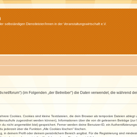
m
r selbständigen Dienstleister/Innen in der Veranstaltungswirtschaft e.V.
.isdv.net/forum“) (im Folgenden „der Betreiber“) die Daten verwendet, die währen
rere Cookies. Cookies sind kleine Textdateien, die dein Browser als temporäre Dateien ablegt 
 Seitenaufrufe zugeordnet werden können), Informationen über die von dir gelesenen Beiträge (zu
n du nicht angemeldet bist) gespeichert. Ferner werden deine Benutzer-ID, ein Authentifizierung
u jederzeit über die Funktion „Alle Cookies löschen“ löschen.
ng, in deinem Profil oder deinem persönlichem Bereich angibst. Für die Registrierung sind mind