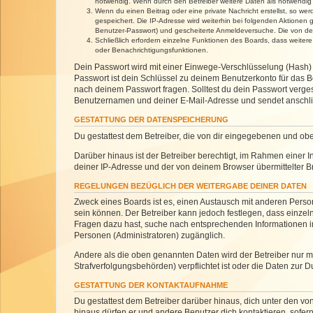
notwendig. Wenn durch den Betreiber weitere Daten als notwendig fe
Wenn du einen Beitrag oder eine private Nachricht erstellst, so we
gespeichert. Die IP-Adresse wird weiterhin bei folgenden Aktionen
Benutzer-Passwort) und gescheiterte Anmeldeversuche. Die von dein
Schließlich erfordern einzelne Funktionen des Boards, dass weite
oder Benachrichtigungsfunktionen.
Dein Passwort wird mit einer Einwege-Verschlüsselung (Hash) g
Passwort ist dein Schlüssel zu deinem Benutzerkonto für das Bo
nach deinem Passwort fragen. Solltest du dein Passwort verg
Benutzernamen und deiner E-Mail-Adresse und sendet anschlie
GESTATTUNG DER DATENSPEICHERUNG
Du gestattest dem Betreiber, die von dir eingegebenen und ob
Darüber hinaus ist der Betreiber berechtigt, im Rahmen einer
deiner IP-Adresse und der von deinem Browser übermittelter B
REGELUNGEN BEZÜGLICH DER WEITERGABE DEINER DATEN
Zweck eines Boards ist es, einen Austausch mit anderen Personen
sein können. Der Betreiber kann jedoch festlegen, dass einzeln
Fragen dazu hast, suche nach entsprechenden Informationen im 
Personen (Administratoren) zugänglich.
Andere als die oben genannten Daten wird der Betreiber nur mit
Strafverfolgungsbehörden) verpflichtet ist oder die Daten zur D
GESTATTUNG DER KONTAKTAUFNAHME
Du gestattest dem Betreiber darüber hinaus, dich unter den von
hinaus dürfen er und andere Benutzer dich kontaktieren, sofern