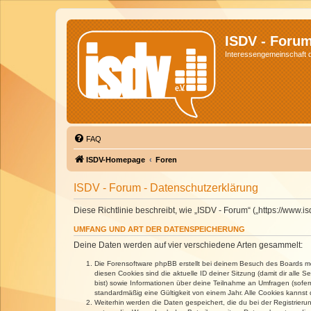
ISDV - Foru
Interessengemeinschaft de
FAQ
ISDV-Homepage
Foren
ISDV - Forum - Datenschutzerklärung
Diese Richtlinie beschreibt, wie „ISDV - Forum“ („https://www
UMFANG UND ART DER DATENSPEICHERUNG
Deine Daten werden auf vier verschiedene Arten gesammelt:
Die Forensoftware phpBB erstellt bei deinem Besuch des Boards meh
diesen Cookies sind die aktuelle ID deiner Sitzung (damit dir alle
bist) sowie Informationen über deine Teilnahme an Umfragen (sofer
standardmäßig eine Gültigkeit von einem Jahr. Alle Cookies kannst d
Weiterhin werden die Daten gespeichert, die du bei der Registrieru