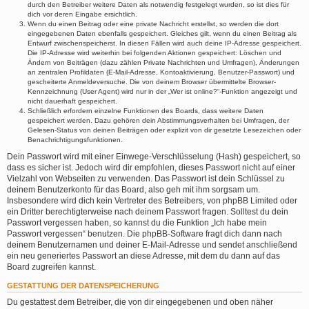
durch den Betreiber weitere Daten als notwendig festgelegt wurden, so ist dies für
dich vor deren Eingabe ersichtlich.
Wenn du einen Beitrag oder eine private Nachricht erstellst, so werden die dort
eingegebenen Daten ebenfalls gespeichert. Gleiches gilt, wenn du einen Beitrag als
Entwurf zwischenspeicherst. In diesen Fällen wird auch deine IP-Adresse gespeichert.
Die IP-Adresse wird weiterhin bei folgenden Aktionen gespeichert: Löschen und
Ändern von Beiträgen (dazu zählen Private Nachrichten und Umfragen), Änderungen
an zentralen Profildaten (E-Mail-Adresse, Kontoaktivierung, Benutzer-Passwort) und
gescheiterte Anmeldeversuche. Die von deinem Browser übermittelte Browser-
Kennzeichnung (User Agent) wird nur in der „Wer ist online?“-Funktion angezeigt und
nicht dauerhaft gespeichert.
Schließlich erfordern einzelne Funktionen des Boards, dass weitere Daten
gespeichert werden. Dazu gehören dein Abstimmungsverhalten bei Umfragen, der
Gelesen-Status von deinen Beiträgen oder explizit von dir gesetzte Lesezeichen oder
Benachrichtigungsfunktionen.
Dein Passwort wird mit einer Einwege-Verschlüsselung (Hash) gespeichert, so
dass es sicher ist. Jedoch wird dir empfohlen, dieses Passwort nicht auf einer
Vielzahl von Webseiten zu verwenden. Das Passwort ist dein Schlüssel zu
deinem Benutzerkonto für das Board, also geh mit ihm sorgsam um.
Insbesondere wird dich kein Vertreter des Betreibers, von phpBB Limited oder
ein Dritter berechtigterweise nach deinem Passwort fragen. Solltest du dein
Passwort vergessen haben, so kannst du die Funktion „Ich habe mein
Passwort vergessen“ benutzen. Die phpBB-Software fragt dich dann nach
deinem Benutzernamen und deiner E-Mail-Adresse und sendet anschließend
ein neu generiertes Passwort an diese Adresse, mit dem du dann auf das
Board zugreifen kannst.
GESTATTUNG DER DATENSPEICHERUNG
Du gestattest dem Betreiber, die von dir eingegebenen und oben näher