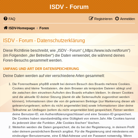
ISDV - Forum
FAQ
Registrieren
Anmelden
ISDV-Homepage
Foren
ISDV - Forum - Datenschutzerklärung
Diese Richtlinie beschreibt, wie „ISDV - Forum“ („https://www.isdv.net/forum“)
(im Folgenden „der Betreiber“) die Daten verwendet, die während deines
Foren-Besuchs gesammelt werden.
UMFANG UND ART DER DATENSPEICHERUNG
Deine Daten werden auf vier verschiedene Arten gesammelt:
Die Forensoftware phpBB erstellt bei deinem Besuch des Boards mehrere Cookies.
Cookies sind kleine Textdateien, die dein Browser als temporäre Dateien ablegt und
die zwischen den einzelnen Aufrufen des Boards erhalten bleiben. In diesen Cookies
sind die aktuelle ID deiner Sitzung (damit dir alle Seitenaufrufe zugeordnet werden
können), Informationen über die von dir gelesenen Beiträge (zur Markierung dieser als
gelesen/ungelesen; sofern du nicht angemeldet bist) sowie Informationen über deine
Teilnahme an Umfragen (sofern du nicht angemeldet bist) gespeichert. Ferner werden
deine Benutzer-ID, ein Authentifizierungsschlüssel und eine Session-ID gespeichert.
Die Cookies haben standardmäßig eine Gültigkeit von einem Jahr. Alle Cookies kannst
du jederzeit über die Funktion „Alle Cookies löschen“ löschen.
Weiterhin werden die Daten gespeichert, die du bei der Registrierung, in deinem Profil
oder deinem persönlichem Bereich angibst. Für die Registrierung sind mindestens ein
eindeutiger Benutzername, eine E-Mail-Adresse und ein Passwort notwendig. Wenn