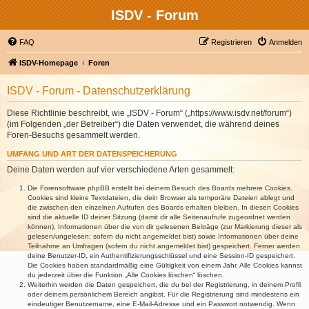
ISDV - Forum
FAQ
Registrieren
Anmelden
ISDV-Homepage
Foren
ISDV - Forum - Datenschutzerklärung
Diese Richtlinie beschreibt, wie „ISDV - Forum“ („https://www.isdv.net/forum“)
(im Folgenden „der Betreiber“) die Daten verwendet, die während deines
Foren-Besuchs gesammelt werden.
UMFANG UND ART DER DATENSPEICHERUNG
Deine Daten werden auf vier verschiedene Arten gesammelt:
Die Forensoftware phpBB erstellt bei deinem Besuch des Boards mehrere Cookies.
Cookies sind kleine Textdateien, die dein Browser als temporäre Dateien ablegt und
die zwischen den einzelnen Aufrufen des Boards erhalten bleiben. In diesen Cookies
sind die aktuelle ID deiner Sitzung (damit dir alle Seitenaufrufe zugeordnet werden
können), Informationen über die von dir gelesenen Beiträge (zur Markierung dieser als
gelesen/ungelesen; sofern du nicht angemeldet bist) sowie Informationen über deine
Teilnahme an Umfragen (sofern du nicht angemeldet bist) gespeichert. Ferner werden
deine Benutzer-ID, ein Authentifizierungsschlüssel und eine Session-ID gespeichert.
Die Cookies haben standardmäßig eine Gültigkeit von einem Jahr. Alle Cookies kannst
du jederzeit über die Funktion „Alle Cookies löschen“ löschen.
Weiterhin werden die Daten gespeichert, die du bei der Registrierung, in deinem Profil
oder deinem persönlichem Bereich angibst. Für die Registrierung sind mindestens ein
eindeutiger Benutzername, eine E-Mail-Adresse und ein Passwort notwendig. Wenn