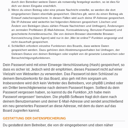
durch den Betreiber weitere Daten als notwendig festgelegt wurden, so ist dies für
dich vor deren Eingabe ersichtlich.
Wenn du einen Beitrag oder eine private Nachricht erstellst, so werden die dort
eingegebenen Daten ebenfalls gespeichert. Gleiches gilt, wenn du einen Beitrag als
Entwurf zwischenspeicherst. In diesen Fällen wird auch deine IP-Adresse gespeichert.
Die IP-Adresse wird weiterhin bei folgenden Aktionen gespeichert: Löschen und
Ändern von Beiträgen (dazu zählen Private Nachrichten und Umfragen), Änderungen
an zentralen Profildaten (E-Mail-Adresse, Kontoaktivierung, Benutzer-Passwort) und
gescheiterte Anmeldeversuche. Die von deinem Browser übermittelte Browser-
Kennzeichnung (User Agent) wird nur in der „Wer ist online?“-Funktion angezeigt und
nicht dauerhaft gespeichert.
Schließlich erfordern einzelne Funktionen des Boards, dass weitere Daten
gespeichert werden. Dazu gehören dein Abstimmungsverhalten bei Umfragen, der
Gelesen-Status von deinen Beiträgen oder explizit von dir gesetzte Lesezeichen oder
Benachrichtigungsfunktionen.
Dein Passwort wird mit einer Einwege-Verschlüsselung (Hash) gespeichert, so
dass es sicher ist. Jedoch wird dir empfohlen, dieses Passwort nicht auf einer
Vielzahl von Webseiten zu verwenden. Das Passwort ist dein Schlüssel zu
deinem Benutzerkonto für das Board, also geh mit ihm sorgsam um.
Insbesondere wird dich kein Vertreter des Betreibers, von phpBB Limited oder
ein Dritter berechtigterweise nach deinem Passwort fragen. Solltest du dein
Passwort vergessen haben, so kannst du die Funktion „Ich habe mein
Passwort vergessen“ benutzen. Die phpBB-Software fragt dich dann nach
deinem Benutzernamen und deiner E-Mail-Adresse und sendet anschließend
ein neu generiertes Passwort an diese Adresse, mit dem du dann auf das
Board zugreifen kannst.
GESTATTUNG DER DATENSPEICHERUNG
Du gestattest dem Betreiber, die von dir eingegebenen und oben näher