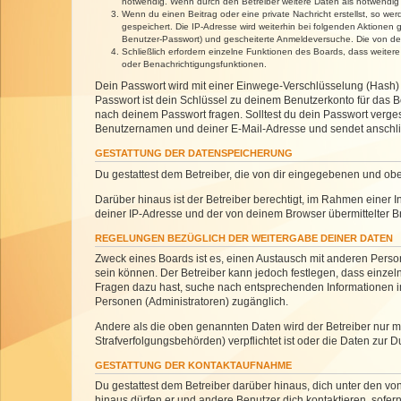
notwendig. Wenn durch den Betreiber weitere Daten als notwendig fe
Wenn du einen Beitrag oder eine private Nachricht erstellst, so we
gespeichert. Die IP-Adresse wird weiterhin bei folgenden Aktionen
Benutzer-Passwort) und gescheiterte Anmeldeversuche. Die von dein
Schließlich erfordern einzelne Funktionen des Boards, dass weite
oder Benachrichtigungsfunktionen.
Dein Passwort wird mit einer Einwege-Verschlüsselung (Hash) g
Passwort ist dein Schlüssel zu deinem Benutzerkonto für das Bo
nach deinem Passwort fragen. Solltest du dein Passwort verg
Benutzernamen und deiner E-Mail-Adresse und sendet anschlie
GESTATTUNG DER DATENSPEICHERUNG
Du gestattest dem Betreiber, die von dir eingegebenen und ob
Darüber hinaus ist der Betreiber berechtigt, im Rahmen einer
deiner IP-Adresse und der von deinem Browser übermittelter B
REGELUNGEN BEZÜGLICH DER WEITERGABE DEINER DATEN
Zweck eines Boards ist es, einen Austausch mit anderen Personen
sein können. Der Betreiber kann jedoch festlegen, dass einzeln
Fragen dazu hast, suche nach entsprechenden Informationen im 
Personen (Administratoren) zugänglich.
Andere als die oben genannten Daten wird der Betreiber nur mit
Strafverfolgungsbehörden) verpflichtet ist oder die Daten zur D
GESTATTUNG DER KONTAKTAUFNAHME
Du gestattest dem Betreiber darüber hinaus, dich unter den von
hinaus dürfen er und andere Benutzer dich kontaktieren, sofern