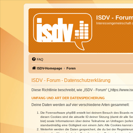
ISDV - Foru
Interessengemeinschaft de
FAQ
ISDV-Homepage
Foren
ISDV - Forum - Datenschutzerklärung
Diese Richtlinie beschreibt, wie „ISDV - Forum“ („https://www
UMFANG UND ART DER DATENSPEICHERUNG
Deine Daten werden auf vier verschiedene Arten gesammelt:
Die Forensoftware phpBB erstellt bei deinem Besuch des Boards meh
diesen Cookies sind die aktuelle ID deiner Sitzung (damit dir alle
bist) sowie Informationen über deine Teilnahme an Umfragen (sofer
standardmäßig eine Gültigkeit von einem Jahr. Alle Cookies kannst d
Weiterhin werden die Daten gespeichert, die du bei der Registrieru