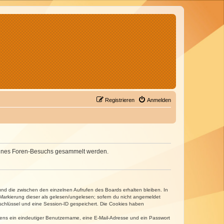
Registrieren
Anmelden
d deines Foren-Besuchs gesammelt werden.
und die zwischen den einzelnen Aufrufen des Boards erhalten bleiben. In
r Markierung dieser als gelesen/ungelesen; sofern du nicht angemeldet
sschlüssel und eine Session-ID gespeichert. Die Cookies haben
estens ein eindeutiger Benutzername, eine E-Mail-Adresse und ein Passwort