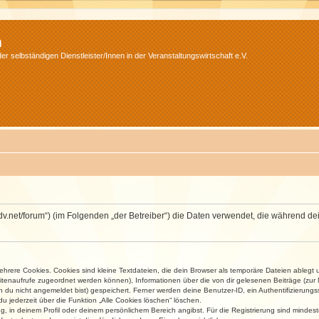
m
r selbständigen Dienstleister/Innen in der Veranstaltungswirtschaft e.V.
.isdv.net/forum“) (im Folgenden „der Betreiber“) die Daten verwendet, die währen
rere Cookies. Cookies sind kleine Textdateien, die dein Browser als temporäre Dateien ablegt 
 Seitenaufrufe zugeordnet werden können), Informationen über die von dir gelesenen Beiträge (zu
n du nicht angemeldet bist) gespeichert. Ferner werden deine Benutzer-ID, ein Authentifizierung
u jederzeit über die Funktion „Alle Cookies löschen“ löschen.
ng, in deinem Profil oder deinem persönlichem Bereich angibst. Für die Registrierung sind mind