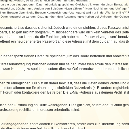
stgelegt wurden, so ist dies für dich vor deren Eingabe ersichtlich.
rden die dort eingegebenen Daten ebenfalls gespeichert. Gleiches gilt, wenn du einen Beitrag als
 gespeichert: Löschen und Ändern von Beiträgen (dazu zählen Private Nachrichten und Umfragen)
em Browser übermittelte Browser-Kennzeichnung (User Agent) wird nur in der „Wer ist online?“-F
re Daten gespeichert werden. Dazu gehören dein Abstimmungsverhalten bei Umfragen, der Gelesen
espeichert, so dass es sicher ist. Jedoch wird dir empfohlen, dieses Passwort ni
ard, also geh mit ihm sorgsam um. Insbesondere wird dich kein Vertreter des Betre
essen haben, so kannst du die Funktion „Ich habe mein Passwort vergessen“ benut
ßend ein neu generiertes Passwort an diese Adresse, mit dem du dann auf das Bo
en näher spezifizierten Daten zu speichern, um das Board betreiben und anbieten 
 Interessenabwägung zwischen deinen und seinen Interessen sowie den Interessen D
rowser-Kennung zu speichern, sofern dies zur Gefahrenabwehr oder zur rechtlichen
 zu ermöglichen. Du bist dir daher bewusst, dass die Daten deines Profils und die 
e Informationen nur für einen eingeschränkten Nutzerkreis (z. B. andere registriert
Forum oder kontaktiere den Betreiber. Die E-Mail-Adresse aus deinem Profil ist d
 deiner Zustimmung an Dritte weitergeben. Dies gilt nicht, sofern er auf Grund ge
urchsetzung rechtlicher Interessen erforderlich sind.
 dir angegebenen Kontaktdaten zu kontaktieren, sofern dies zur Übermittlung zentra
 du dies in deinem persönlichen Bereich gestattet hast.