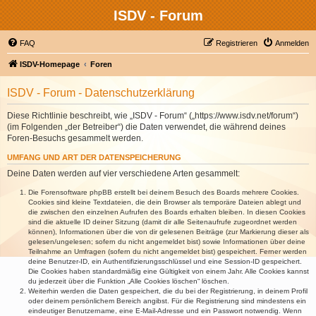
ISDV - Forum
FAQ
Registrieren
Anmelden
ISDV-Homepage
Foren
ISDV - Forum - Datenschutzerklärung
Diese Richtlinie beschreibt, wie „ISDV - Forum“ („https://www.isdv.net/forum“)
(im Folgenden „der Betreiber“) die Daten verwendet, die während deines
Foren-Besuchs gesammelt werden.
UMFANG UND ART DER DATENSPEICHERUNG
Deine Daten werden auf vier verschiedene Arten gesammelt:
Die Forensoftware phpBB erstellt bei deinem Besuch des Boards mehrere Cookies.
Cookies sind kleine Textdateien, die dein Browser als temporäre Dateien ablegt und
die zwischen den einzelnen Aufrufen des Boards erhalten bleiben. In diesen Cookies
sind die aktuelle ID deiner Sitzung (damit dir alle Seitenaufrufe zugeordnet werden
können), Informationen über die von dir gelesenen Beiträge (zur Markierung dieser als
gelesen/ungelesen; sofern du nicht angemeldet bist) sowie Informationen über deine
Teilnahme an Umfragen (sofern du nicht angemeldet bist) gespeichert. Ferner werden
deine Benutzer-ID, ein Authentifizierungsschlüssel und eine Session-ID gespeichert.
Die Cookies haben standardmäßig eine Gültigkeit von einem Jahr. Alle Cookies kannst
du jederzeit über die Funktion „Alle Cookies löschen“ löschen.
Weiterhin werden die Daten gespeichert, die du bei der Registrierung, in deinem Profil
oder deinem persönlichem Bereich angibst. Für die Registrierung sind mindestens ein
eindeutiger Benutzername, eine E-Mail-Adresse und ein Passwort notwendig. Wenn