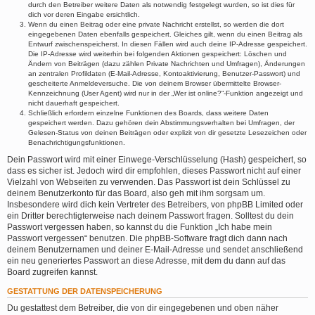
durch den Betreiber weitere Daten als notwendig festgelegt wurden, so ist dies für
dich vor deren Eingabe ersichtlich.
Wenn du einen Beitrag oder eine private Nachricht erstellst, so werden die dort
eingegebenen Daten ebenfalls gespeichert. Gleiches gilt, wenn du einen Beitrag als
Entwurf zwischenspeicherst. In diesen Fällen wird auch deine IP-Adresse gespeichert.
Die IP-Adresse wird weiterhin bei folgenden Aktionen gespeichert: Löschen und
Ändern von Beiträgen (dazu zählen Private Nachrichten und Umfragen), Änderungen
an zentralen Profildaten (E-Mail-Adresse, Kontoaktivierung, Benutzer-Passwort) und
gescheiterte Anmeldeversuche. Die von deinem Browser übermittelte Browser-
Kennzeichnung (User Agent) wird nur in der „Wer ist online?“-Funktion angezeigt und
nicht dauerhaft gespeichert.
Schließlich erfordern einzelne Funktionen des Boards, dass weitere Daten
gespeichert werden. Dazu gehören dein Abstimmungsverhalten bei Umfragen, der
Gelesen-Status von deinen Beiträgen oder explizit von dir gesetzte Lesezeichen oder
Benachrichtigungsfunktionen.
Dein Passwort wird mit einer Einwege-Verschlüsselung (Hash) gespeichert, so
dass es sicher ist. Jedoch wird dir empfohlen, dieses Passwort nicht auf einer
Vielzahl von Webseiten zu verwenden. Das Passwort ist dein Schlüssel zu
deinem Benutzerkonto für das Board, also geh mit ihm sorgsam um.
Insbesondere wird dich kein Vertreter des Betreibers, von phpBB Limited oder
ein Dritter berechtigterweise nach deinem Passwort fragen. Solltest du dein
Passwort vergessen haben, so kannst du die Funktion „Ich habe mein
Passwort vergessen“ benutzen. Die phpBB-Software fragt dich dann nach
deinem Benutzernamen und deiner E-Mail-Adresse und sendet anschließend
ein neu generiertes Passwort an diese Adresse, mit dem du dann auf das
Board zugreifen kannst.
GESTATTUNG DER DATENSPEICHERUNG
Du gestattest dem Betreiber, die von dir eingegebenen und oben näher