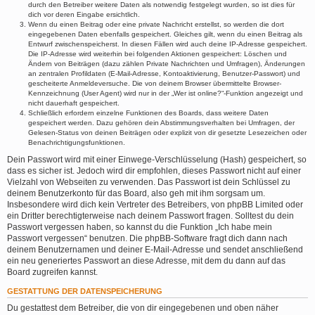
durch den Betreiber weitere Daten als notwendig festgelegt wurden, so ist dies für
dich vor deren Eingabe ersichtlich.
Wenn du einen Beitrag oder eine private Nachricht erstellst, so werden die dort
eingegebenen Daten ebenfalls gespeichert. Gleiches gilt, wenn du einen Beitrag als
Entwurf zwischenspeicherst. In diesen Fällen wird auch deine IP-Adresse gespeichert.
Die IP-Adresse wird weiterhin bei folgenden Aktionen gespeichert: Löschen und
Ändern von Beiträgen (dazu zählen Private Nachrichten und Umfragen), Änderungen
an zentralen Profildaten (E-Mail-Adresse, Kontoaktivierung, Benutzer-Passwort) und
gescheiterte Anmeldeversuche. Die von deinem Browser übermittelte Browser-
Kennzeichnung (User Agent) wird nur in der „Wer ist online?“-Funktion angezeigt und
nicht dauerhaft gespeichert.
Schließlich erfordern einzelne Funktionen des Boards, dass weitere Daten
gespeichert werden. Dazu gehören dein Abstimmungsverhalten bei Umfragen, der
Gelesen-Status von deinen Beiträgen oder explizit von dir gesetzte Lesezeichen oder
Benachrichtigungsfunktionen.
Dein Passwort wird mit einer Einwege-Verschlüsselung (Hash) gespeichert, so
dass es sicher ist. Jedoch wird dir empfohlen, dieses Passwort nicht auf einer
Vielzahl von Webseiten zu verwenden. Das Passwort ist dein Schlüssel zu
deinem Benutzerkonto für das Board, also geh mit ihm sorgsam um.
Insbesondere wird dich kein Vertreter des Betreibers, von phpBB Limited oder
ein Dritter berechtigterweise nach deinem Passwort fragen. Solltest du dein
Passwort vergessen haben, so kannst du die Funktion „Ich habe mein
Passwort vergessen“ benutzen. Die phpBB-Software fragt dich dann nach
deinem Benutzernamen und deiner E-Mail-Adresse und sendet anschließend
ein neu generiertes Passwort an diese Adresse, mit dem du dann auf das
Board zugreifen kannst.
GESTATTUNG DER DATENSPEICHERUNG
Du gestattest dem Betreiber, die von dir eingegebenen und oben näher