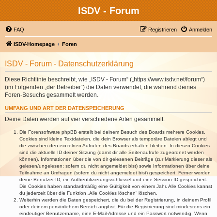
ISDV - Forum
FAQ
Registrieren
Anmelden
ISDV-Homepage
Foren
ISDV - Forum - Datenschutzerklärung
Diese Richtlinie beschreibt, wie „ISDV - Forum“ („https://www.isdv.net/forum“)
(im Folgenden „der Betreiber“) die Daten verwendet, die während deines
Foren-Besuchs gesammelt werden.
UMFANG UND ART DER DATENSPEICHERUNG
Deine Daten werden auf vier verschiedene Arten gesammelt:
Die Forensoftware phpBB erstellt bei deinem Besuch des Boards mehrere Cookies.
Cookies sind kleine Textdateien, die dein Browser als temporäre Dateien ablegt und
die zwischen den einzelnen Aufrufen des Boards erhalten bleiben. In diesen Cookies
sind die aktuelle ID deiner Sitzung (damit dir alle Seitenaufrufe zugeordnet werden
können), Informationen über die von dir gelesenen Beiträge (zur Markierung dieser als
gelesen/ungelesen; sofern du nicht angemeldet bist) sowie Informationen über deine
Teilnahme an Umfragen (sofern du nicht angemeldet bist) gespeichert. Ferner werden
deine Benutzer-ID, ein Authentifizierungsschlüssel und eine Session-ID gespeichert.
Die Cookies haben standardmäßig eine Gültigkeit von einem Jahr. Alle Cookies kannst
du jederzeit über die Funktion „Alle Cookies löschen“ löschen.
Weiterhin werden die Daten gespeichert, die du bei der Registrierung, in deinem Profil
oder deinem persönlichem Bereich angibst. Für die Registrierung sind mindestens ein
eindeutiger Benutzername, eine E-Mail-Adresse und ein Passwort notwendig. Wenn